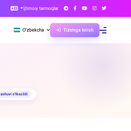
Ijtimoiy tarmoqlar
O'zbekcha
Tizimga kirish
ashuvi o‘tkazildi