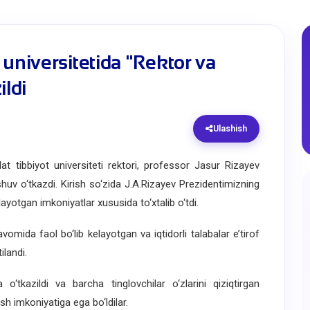
 universitetida "Rektor va
ildi
Ulashish
tibbiyot universiteti rektori, professor Jasur Rizayev
shuv o‘tkazdi. Kirish so‘zida J.A.Rizayev Prezidentimizning
ayotgan imkoniyatlar xususida to‘xtalib o‘tdi.
ida faol bo‘lib kelayotgan va iqtidorli talabalar e’tirof
tilandi.
azildi va barcha tinglovchilar o‘zlarini qiziqtirgan
sh imkoniyatiga ega bo‘ldilar.