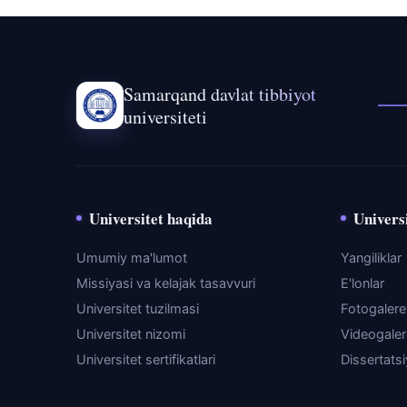
Samarqand davlat tibbiyot
universiteti
Universitet haqida
Universi
Umumiy ma'lumot
Yangiliklar
Missiyasi va kelajak tasavvuri
E'lonlar
Universitet tuzilmasi
Fotogaler
Universitet nizomi
Videogale
Universitet sertifikatlari
Dissertats