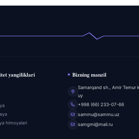
tet yangiliklari
Bizning manzil
Samarqand sh., Amir Temur k
uy
+998 (66) 233-07-66
eya
reya
sammu@sammu.uz
iya himoyalari
samgmi@mail.ru