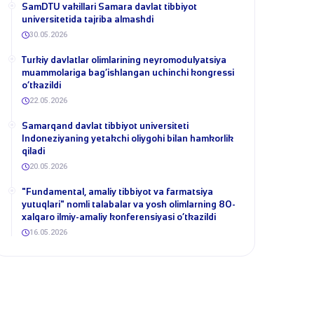
SamDTU vakillari Samara davlat tibbiyot
universitetida tajriba almashdi
30.05.2026
​Turkiy davlatlar olimlarining neyromodulyatsiya
muammolariga bag‘ishlangan uchinchi kongressi
o‘tkazildi
22.05.2026
Samarqand davlat tibbiyot universiteti
Indoneziyaning yetakchi oliygohi bilan hamkorlik
qiladi
20.05.2026
​"Fundamental, amaliy tibbiyot va farmatsiya
yutuqlari" nomli talabalar va yosh olimlarning 80-
xalqaro ilmiy-amaliy konferensiyasi o‘tkazildi
16.05.2026