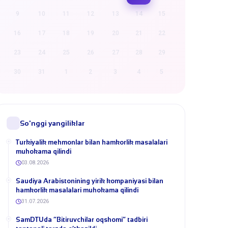
9
10
11
12
13
14
15
16
17
18
19
20
21
22
23
24
25
26
27
28
29
30
31
1
2
3
4
5
So'nggi yangiliklar
Turkiyalik mehmonlar bilan hamkorlik masalalari
muhokama qilindi
03.08.2026
​Saudiya Arabistonining yirik kompaniyasi bilan
hamkorlik masalalari muhokama qilindi
31.07.2026
​SamDTUda “Bitiruvchilar oqshomi” tadbiri