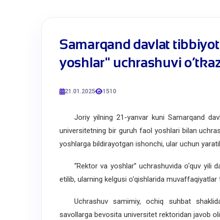
​Samarqand davlat tibbiyot
yoshlar" uchrashuvi o‘tkaz
21.01.2025
1510
Joriy yilning 21-yanvar kuni Samarqand davlat 
universitetning bir guruh faol yoshlari bilan uchra
yoshlarga bildirayotgan ishonchi, ular uchun yaratil
“Rektor va yoshlar” uchrashuvida o‘quv yili davom
etilib, ularning kelgusi o‘qishlarida muvaffaqiyatlar 
Uchrashuv samimiy, ochiq suhbat shaklida o‘tk
savollarga bevosita universitet rektoridan javob oli