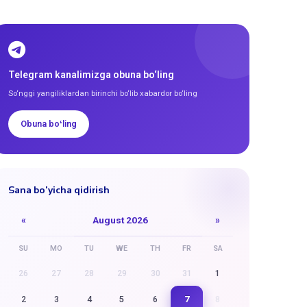
Telegram kanalimizga obuna bo‘ling
So‘nggi yangiliklardan birinchi bo‘lib xabardor bo‘ling
Obuna boʻling
Sana bo'yicha qidirish
«
August 2026
»
SU
MO
TU
WE
TH
FR
SA
26
27
28
29
30
31
1
7
2
3
4
5
6
8