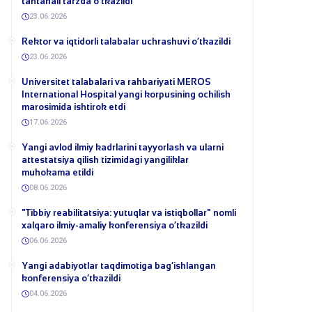
tantanali tarzda o‘tkazildi
23.06.2026
​Rektor va iqtidorli talabalar uchrashuvi o‘tkazildi
23.06.2026
Universitet talabalari va rahbariyati MEROS
International Hospital yangi korpusining ochilish
marosimida ishtirok etdi
17.06.2026
Yangi avlod ilmiy kadrlarini tayyorlash va ularni
attestatsiya qilish tizimidagi yangiliklar
muhokama etildi
08.06.2026
​"Tibbiy reabilitatsiya: yutuqlar va istiqbollar" nomli
xalqaro ilmiy-amaliy konferensiya o‘tkazildi
06.06.2026
​Yangi adabiyotlar taqdimotiga bag‘ishlangan
konferensiya o‘tkazildi
04.06.2026