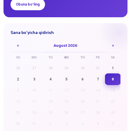
Obuna boʻling
Sana bo'yicha qidirish
«
August 2026
»
SU
MO
TU
WE
TH
FR
SA
26
27
28
29
30
31
1
8
2
3
4
5
6
7
9
10
11
12
13
14
15
16
17
18
19
20
21
22
23
24
25
26
27
28
29
30
31
1
2
3
4
5