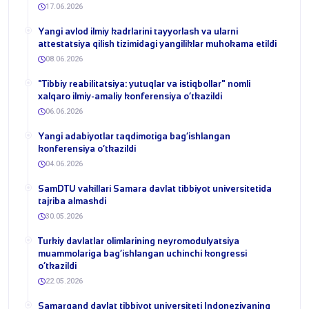
17.06.2026
Yangi avlod ilmiy kadrlarini tayyorlash va ularni
attestatsiya qilish tizimidagi yangiliklar muhokama etildi
08.06.2026
​"Tibbiy reabilitatsiya: yutuqlar va istiqbollar" nomli
xalqaro ilmiy-amaliy konferensiya o‘tkazildi
06.06.2026
​Yangi adabiyotlar taqdimotiga bag‘ishlangan
konferensiya o‘tkazildi
04.06.2026
SamDTU vakillari Samara davlat tibbiyot universitetida
tajriba almashdi
30.05.2026
​Turkiy davlatlar olimlarining neyromodulyatsiya
muammolariga bag‘ishlangan uchinchi kongressi
o‘tkazildi
22.05.2026
Samarqand davlat tibbiyot universiteti Indoneziyaning