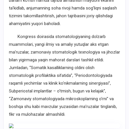
baham ko’rish hamda tajriba almashish maydoni ekanini
ta’kidlab, anjumanning soha rivoji hamda sog’liqni saqlash
tizimini takomillashtirish, jahon tajribasini joriy qilishdagi
ahamiyatini yuqori baholadi.
Kongress doirasida stomatologiyaning dolzarb
muammolari, yangi ilmiy va amaliy yutuqlar aks etgan
ma’ruzalar, zamonaviy stomatologik texnologiya va jihozlar
bilan yigirmaga yaqin mahorat darslari tashkil etildi.
Jumladan, “Somatik kasalliklarning oldini olish
stomatologik profilaktika sifatida”, “Periodontologiyada
raqamli yechimlar va klinik ko'nikmalarning sinergiyasi”,
Subperiostal implantlar – o’tmish, bugun va kelajak”,
“Zamonaviy stomatologiyada mikroskoplarning o’rni” va
boshqa shu kabi mavzular yuzasidan ma’ruzalar tinglanib,
fikr va mulohazalar almashildi.