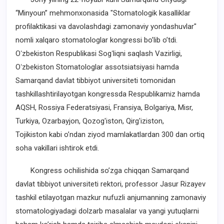
“Minyoun” mehmonxonasida "Stomatologik kasalliklar
profilaktikasi va davolashdagi zamonaviy yondashuvlar"
nomli xalqaro stomatologlar kongressi bo’lib o’tdi.
Oʻzbekiston Respublikasi Sogʻliqni saqlash Vazirligi,
Oʻzbekiston Stomatologlar assotsiatsiyasi hamda
Samarqand davlat tibbiyot universiteti tomonidan
tashkillashtirilayotgan kongressda Respublikamiz hamda
AQSH, Rossiya Federatsiyasi, Fransiya, Bolgariya, Misr,
Turkiya, Ozarbayjon, Qozog'iston, Qirg'iziston,
Tojikiston kabi o’ndan ziyod mamlakatlardan 300 dan ortiq
soha vakillari ishtirok etdi.
Kongress ochilishida so’zga chiqqan Samarqand
davlat tibbiyot universiteti rektori, professor Jasur Rizayev
tashkil etilayotgan mazkur nufuzli anjumanning zamonaviy
stomatologiyadagi dolzarb masalalar va yangi yutuqlarni