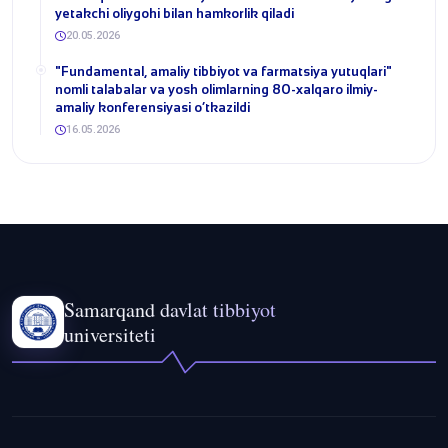
yetakchi oliygohi bilan hamkorlik qiladi
20.05.2026
​"Fundamental, amaliy tibbiyot va farmatsiya yutuqlari"
nomli talabalar va yosh olimlarning 80-xalqaro ilmiy-
amaliy konferensiyasi o‘tkazildi
16.05.2026
Samarqand davlat tibbiyot
universiteti