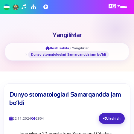
Yangiliklar
Bosh sahifa
Yangiliklar
​Dunyo stomatologlari Samarqandda jam bo’ldi
​Dunyo stomatologlari Samarqandda jam
bo’ldi
22.11.2024
2804
Ulashish
Joriy yilning 22-noyabr kuni Samarqand Citydagi