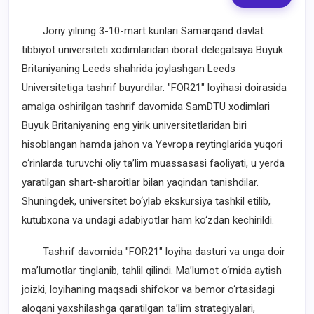
Joriy yilning 3-10-mart kunlari Samarqand davlat
tibbiyot universiteti xodimlaridan iborat delegatsiya Buyuk
Britaniyaning Leeds shahrida joylashgan Leeds
Universitetiga tashrif buyurdilar. "FOR21" loyihasi doirasida
amalga oshirilgan tashrif davomida SamDTU xodimlari
Buyuk Britaniyaning eng yirik universitetlaridan biri
hisoblangan hamda jahon va Yevropa reytinglarida yuqori
o‘rinlarda turuvchi oliy ta’lim muassasasi faoliyati, u yerda
yaratilgan shart-sharoitlar bilan yaqindan tanishdilar.
Shuningdek, universitet bo‘ylab ekskursiya tashkil etilib,
kutubxona va undagi adabiyotlar ham ko‘zdan kechirildi.
Tashrif davomida "FOR21" loyiha dasturi va unga doir
ma’lumotlar tinglanib, tahlil qilindi. Ma’lumot o‘rnida aytish
joizki, loyihaning maqsadi shifokor va bemor o‘rtasidagi
aloqani yaxshilashga qaratilgan ta’lim strategiyalari,