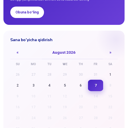
Obuna boʻling
Sana bo'yicha qidirish
«
August 2026
»
SU
MO
TU
WE
TH
FR
SA
26
27
28
29
30
31
1
7
2
3
4
5
6
8
9
10
11
12
13
14
15
16
17
18
19
20
21
22
23
24
25
26
27
28
29