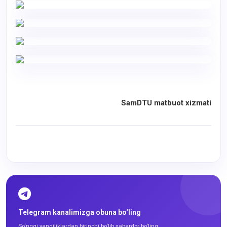
SamDTU matbuot xizmati
Telegram kanalimizga obuna bo‘ling
So‘nggi yangiliklardan birinchi bo‘lib xabardor bo‘ling