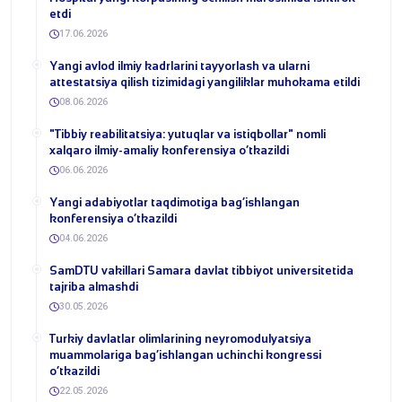
etdi
17.06.2026
Yangi avlod ilmiy kadrlarini tayyorlash va ularni
attestatsiya qilish tizimidagi yangiliklar muhokama etildi
08.06.2026
​"Tibbiy reabilitatsiya: yutuqlar va istiqbollar" nomli
xalqaro ilmiy-amaliy konferensiya o‘tkazildi
06.06.2026
​Yangi adabiyotlar taqdimotiga bag‘ishlangan
konferensiya o‘tkazildi
04.06.2026
SamDTU vakillari Samara davlat tibbiyot universitetida
tajriba almashdi
30.05.2026
​Turkiy davlatlar olimlarining neyromodulyatsiya
muammolariga bag‘ishlangan uchinchi kongressi
o‘tkazildi
22.05.2026