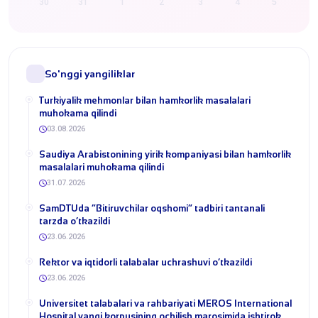
30
31
1
2
3
4
5
So'nggi yangiliklar
Turkiyalik mehmonlar bilan hamkorlik masalalari
muhokama qilindi
03.08.2026
​Saudiya Arabistonining yirik kompaniyasi bilan hamkorlik
masalalari muhokama qilindi
31.07.2026
​SamDTUda “Bitiruvchilar oqshomi” tadbiri tantanali
tarzda o‘tkazildi
23.06.2026
​Rektor va iqtidorli talabalar uchrashuvi o‘tkazildi
23.06.2026
Universitet talabalari va rahbariyati MEROS International
Hospital yangi korpusining ochilish marosimida ishtirok