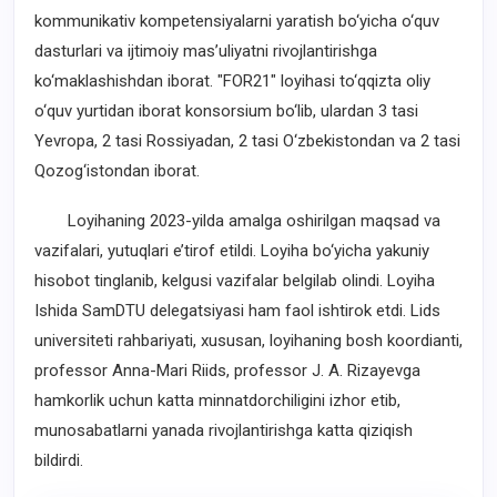
kommunikativ kompetensiyalarni yaratish bo‘yicha o‘quv
dasturlari va ijtimoiy mas’uliyatni rivojlantirishga
ko‘maklashishdan iborat. "FOR21" loyihasi to‘qqizta oliy
o‘quv yurtidan iborat konsorsium bo‘lib, ulardan 3 tasi
Yevropa, 2 tasi Rossiyadan, 2 tasi O‘zbekistondan va 2 tasi
Qozog‘istondan iborat.
Loyihaning 2023-yilda amalga oshirilgan maqsad va
vazifalari, yutuqlari e’tirof etildi. Loyiha bo‘yicha yakuniy
hisobot tinglanib, kelgusi vazifalar belgilab olindi. Loyiha
Ishida SamDTU delegatsiyasi ham faol ishtirok etdi. Lids
universiteti rahbariyati, xususan, loyihaning bosh koordianti,
professor Anna-Mari Riids, professor J. A. Rizayevga
hamkorlik uchun katta minnatdorchiligini izhor etib,
munosabatlarni yanada rivojlantirishga katta qiziqish
bildirdi.