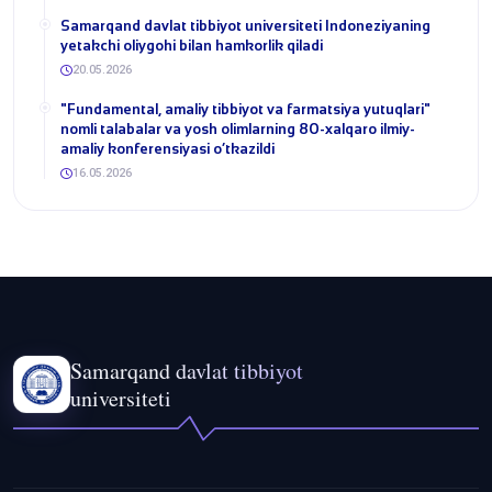
Samarqand davlat tibbiyot universiteti Indoneziyaning
yetakchi oliygohi bilan hamkorlik qiladi
20.05.2026
​"Fundamental, amaliy tibbiyot va farmatsiya yutuqlari"
nomli talabalar va yosh olimlarning 80-xalqaro ilmiy-
amaliy konferensiyasi o‘tkazildi
16.05.2026
Samarqand davlat tibbiyot
universiteti