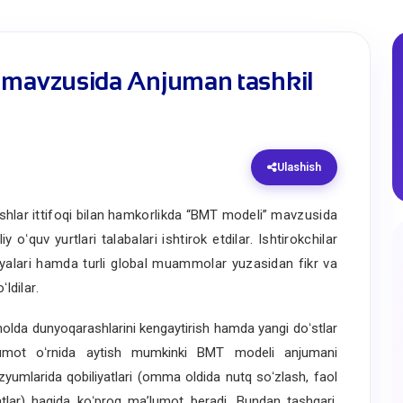
mavzusida Anjuman tashkil
Ulashish
shlar
ittifoqi
bilan
hamkorlikda
“
BMT
modeli
”
mavzusida
liy
oʻquv
yurtlari
talabalari
ishtirok
etdilar
.
Ishtirokchilar
yalari
hamda
turli
global
muammolar
yuzasidan
fikr
va
ʻldilar
.
holda
dunyoqarashlarini
kengaytirish
hamda
yangi
doʻstlar
umot
oʻrnida
aytish
mumkinki
BMT
modeli
anjumani
zyumlarida
qobiliyatlari
(
omma
oldida
nutq
soʻzlash
,
faol
tlar
)
haqida
koʻproq
maʼlumot
beradi
.
Bundan
tashqari
,