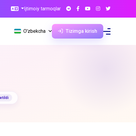
Ijtimoiy tarmoqlar
O'zbekcha
Tizimga kirish
tildi