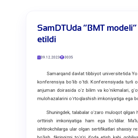
​SamDTUda “BMT modeli” 
etildi
09.12.2023
3035
Samarqand
davlat
tibbiyot
universitetida
Yo
konferensiya
boʻlib
oʻtdi
.
Konferensiyada
turli
o
anjuman
doirasida
oʻz
bilim
va
koʻnikmalari
,
gʻo
mulohazalarini
oʻrtoqlashish
imkoniyatiga
ega
bo
Shuningdek
,
talabalar
oʻzaro
muloqot
qilgan
orttirish
imkoniyatiga
ham
ega
boʻldilar
.
Maʼl
ishtirokchilarga
ular
olgan
sertifikatlari
shaxsiy
re
boʻlish
,
fikringizni
toʻgʻri
ifoda
etish
kabi
qobiliya