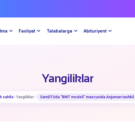
ilma
Faoliyat
Talabalarga
Abituriyent
Yangiliklar
h sahifa
Yangiliklar
​SamDTUda “BMT modeli” mavzusida Anjuman tashkil e