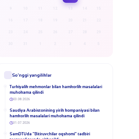
9
10
11
12
13
14
15
16
17
18
19
20
21
22
23
24
25
26
27
28
29
30
31
1
2
3
4
5
So'nggi yangiliklar
Turkiyalik mehmonlar bilan hamkorlik masalalari
muhokama qilindi
03.08.2026
​Saudiya Arabistonining yirik kompaniyasi bilan
hamkorlik masalalari muhokama qilindi
31.07.2026
​SamDTUda “Bitiruvchilar oqshomi” tadbiri