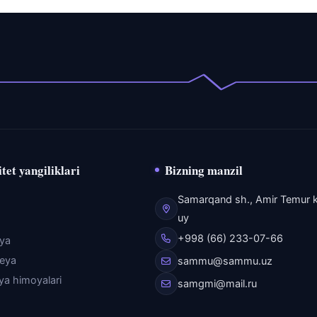
tet yangiliklari
Bizning manzil
Samarqand sh., Amir Temur k
uy
+998 (66) 233-07-66
eya
reya
sammu@sammu.uz
iya himoyalari
samgmi@mail.ru