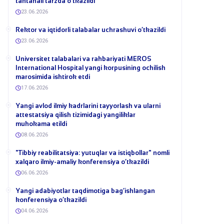
tantanali tarzda o‘tkazildi
23.06.2026
​Rektor va iqtidorli talabalar uchrashuvi o‘tkazildi
23.06.2026
Universitet talabalari va rahbariyati MEROS
International Hospital yangi korpusining ochilish
marosimida ishtirok etdi
17.06.2026
Yangi avlod ilmiy kadrlarini tayyorlash va ularni
attestatsiya qilish tizimidagi yangiliklar
muhokama etildi
08.06.2026
​"Tibbiy reabilitatsiya: yutuqlar va istiqbollar" nomli
xalqaro ilmiy-amaliy konferensiya o‘tkazildi
06.06.2026
​Yangi adabiyotlar taqdimotiga bag‘ishlangan
konferensiya o‘tkazildi
04.06.2026