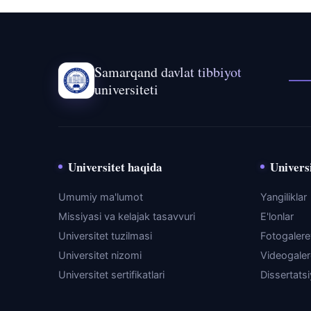
Samarqand davlat tibbiyot
universiteti
Universitet haqida
Universi
Umumiy ma'lumot
Yangiliklar
Missiyasi va kelajak tasavvuri
E'lonlar
Universitet tuzilmasi
Fotogaler
Universitet nizomi
Videogale
Universitet sertifikatlari
Dissertats