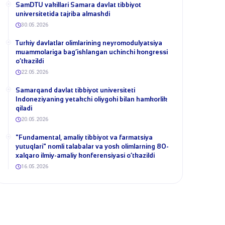
SamDTU vakillari Samara davlat tibbiyot
universitetida tajriba almashdi
30.05.2026
​Turkiy davlatlar olimlarining neyromodulyatsiya
muammolariga bag‘ishlangan uchinchi kongressi
o‘tkazildi
22.05.2026
Samarqand davlat tibbiyot universiteti
Indoneziyaning yetakchi oliygohi bilan hamkorlik
qiladi
20.05.2026
​"Fundamental, amaliy tibbiyot va farmatsiya
yutuqlari" nomli talabalar va yosh olimlarning 80-
xalqaro ilmiy-amaliy konferensiyasi o‘tkazildi
16.05.2026