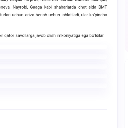
eneva
,
Nayrobi
,
Gaaga
kabi
shaharlarda
chet
elda
BMT
turlari
uchun
ariza
berish
uchun
ishlatiladi
,
ular
koʻpincha
bir
qator
savollarga
javob
olish
imkoniyatiga
ega
boʻldilar
.