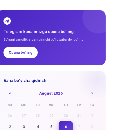
Telegram kanalimizga obuna bo‘ling
So‘nggi yangiliklardan birinchi bo‘lib xabardor bo‘ling
Obuna boʻling
Sana bo'yicha qidirish
«
August 2026
»
SU
MO
TU
WE
TH
FR
SA
26
27
28
29
30
31
1
6
2
3
4
5
7
8