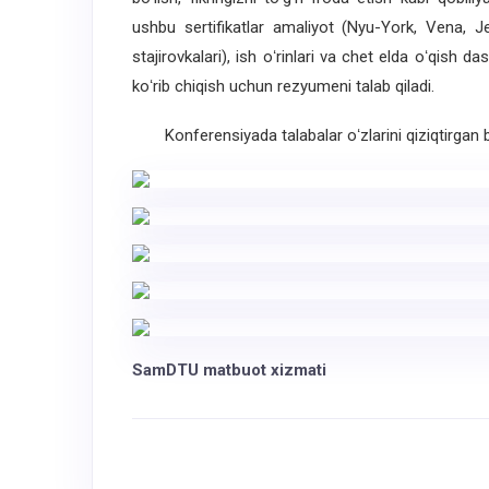
ushbu
sertifikatlar
amaliyot
(
Nyu-York
,
Vena
,
J
stajirovkalari
),
ish
oʻrinlari
va
chet
elda
oʻqish
das
koʻrib
chiqish
uchun
rezyumeni
talab
qiladi
.
Konferensiyada
talabalar
oʻzlarini
qiziqtirgan
SamDTU matbuot xizmati