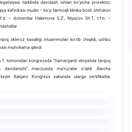
elegatsiyasi tarkibida davolash ishlari boʻyicha prorektor,
giya kafedrasi mudiri – koʻp tarmoqli klinika bosh shifokori
.f.d. – dotsentlar Hakimova S.Z., Niyazov Sh.T., t.f.n. –
ashdilar.
q skleroz kasalligi muammolari koʻrib chiqildi, ushbu
ibasi muhokama qilindi.
T. tomonidan kongressda “Samarqand viloyatida tarqoq
va davolanishi” mavzusida maʼruzalar oʻqildi. Barcha
eyin Xalqaro Kongress yakunida ularga sertifikatlar