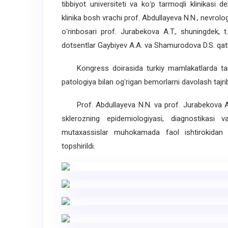
tibbiyot universiteti va koʻp tarmoqli klinikasi d
klinika bosh vrachi prof. Abdullayeva N.N., nevrolo
oʻrinbosari prof. Jurabekova A.T., shuningdek, t
dotsentlar Gaybiyev A.A. va Shamurodova D.S. qatn
Kongress doirasida turkiy mamlakatlarda tarqo
patologiya bilan ogʻrigan bemorlarni davolash tajr
Prof. Abdullayeva N.N. va prof. Jurabekova A.
sklerozning epidemiologiyasi, diagnostikasi 
mutaxassislar muhokamada faol ishtirokidan k
topshirildi.