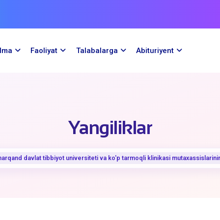
ilma
Faoliyat
Talabalarga
Abituriyent
Yangiliklar
arqand davlat tibbiyot universiteti va ko'p tarmoqli klinikasi mutaxassislarin