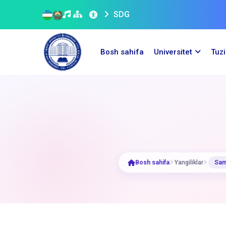
SDG
Bosh sahifa
Universitet
Tuz
Bosh sahifa
Yangiliklar
Sam