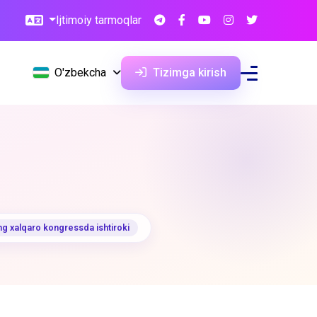
Ijtimoiy tarmoqlar
O'zbekcha
Tizimga kirish
ing xalqaro kongressda ishtiroki