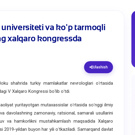
universiteti va ko'p tarmoqli
ing xalqaro kongressda
Ulashish
u shahrida turkiy mamlakatlar nevrologlari oʻrtasida
agi V Xalqaro Kongressi boʻlib oʻtdi.
yat yuritayotgan mutaxassislar oʻrtasida soʻnggi ilmiy
h va davolashning zamonaviy, ratsional, samarali usullarini
hinuv va hamkorlikni mustahkamlash maqsadida Xalqaro
i 2019-yildan buyon har yili oʻtkaziladi. Samarqand davlat