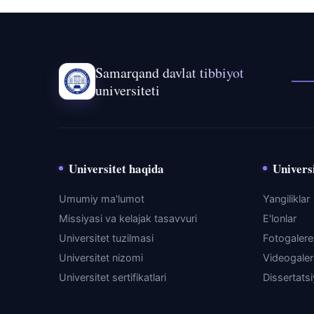
Samarqand davlat tibbiyot
universiteti
Universitet haqida
Universi
Umumiy ma'lumot
Yangiliklar
Missiyasi va kelajak tasavvuri
E'lonlar
Universitet tuzilmasi
Fotogaler
Universitet nizomi
Videogale
Universitet sertifikatlari
Dissertats