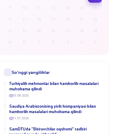
9
10
11
12
13
14
15
16
17
18
19
20
21
22
23
24
25
26
27
28
29
30
31
1
2
3
4
5
So'nggi yangiliklar
Turkiyalik mehmonlar bilan hamkorlik masalalari
muhokama qilindi
03.08.2026
​Saudiya Arabistonining yirik kompaniyasi bilan
hamkorlik masalalari muhokama qilindi
31.07.2026
​SamDTUda “Bitiruvchilar oqshomi” tadbiri