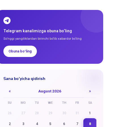
Telegram kanalimizga obuna bo‘ling
So‘nggi yangiliklardan birinchi bo‘lib xabardor bo‘ling
Obuna boʻling
Sana bo'yicha qidirish
«
August 2026
»
SU
MO
TU
WE
TH
FR
SA
26
27
28
29
30
31
1
8
2
3
4
5
6
7