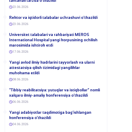
tantanali tarzda o‘tkazildi
23.06.2026
​Rektor va iqtidorli talabalar uchrashuvi o‘tkazildi
23.06.2026
Universitet talabalari va rahbariyati MEROS
International Hospital yangi korpusining ochilish
marosimida ishtirok etdi
17.06.2026
Yangi avlod ilmiy kadrlarini tayyorlash va ularni
attestatsiya qilish tizimidagi yangiliklar
muhokama etildi
08.06.2026
​"Tibbiy reabilitatsiya: yutuqlar va istiqbollar" nomli
xalqaro ilmiy-amaliy konferensiya o‘tkazildi
06.06.2026
​Yangi adabiyotlar taqdimotiga bag‘ishlangan
konferensiya o‘tkazildi
04.06.2026