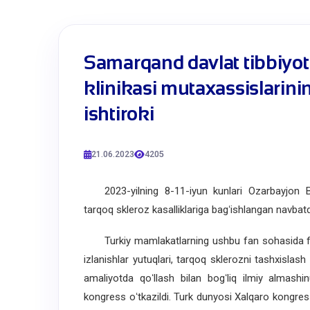
Samarqand davlat tibbiyot 
klinikasi mutaxassislarin
ishtiroki
21.06.2023
4205
2023-yilning 8-11-iyun kunlari Ozarbayjon Bok
tarqoq skleroz kasalliklariga bagʻishlangan navbatd
Turkiy mamlakatlarning ushbu fan sohasida faoli
izlanishlar yutuqlari, tarqoq sklerozni tashxislas
amaliyotda qoʻllash bilan bogʻliq ilmiy almas
kongress oʻtkazildi. Turk dunyosi Xalqaro kongress