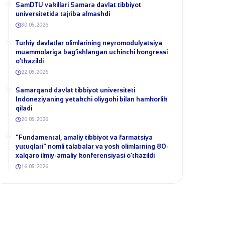
SamDTU vakillari Samara davlat tibbiyot
universitetida tajriba almashdi
30.05.2026
​Turkiy davlatlar olimlarining neyromodulyatsiya
muammolariga bag‘ishlangan uchinchi kongressi
o‘tkazildi
22.05.2026
Samarqand davlat tibbiyot universiteti
Indoneziyaning yetakchi oliygohi bilan hamkorlik
qiladi
20.05.2026
​"Fundamental, amaliy tibbiyot va farmatsiya
yutuqlari" nomli talabalar va yosh olimlarning 80-
xalqaro ilmiy-amaliy konferensiyasi o‘tkazildi
16.05.2026