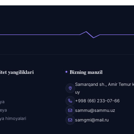
tet yangiliklari
Bizning manzil
Samarqand sh., Amir Temur k
uy
+998 (66) 233-07-66
eya
reya
sammu@sammu.uz
iya himoyalari
samgmi@mail.ru