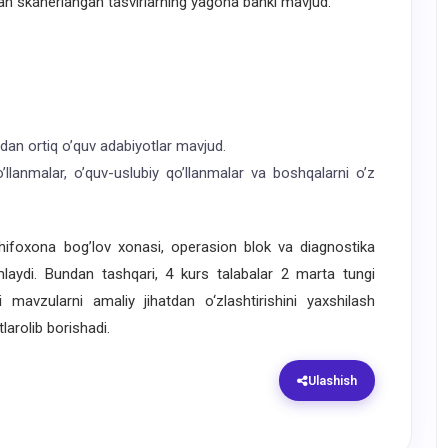
igan skanerlangan tasvirlarning yagona banki mavjud.
 dan ortiq o’quv adabiyotlar mavjud.
o’llanmalar, o’quv-uslubiy qo’llanmalar va boshqalarni o’z
ifoxona bog’lov xonasi, operasion blok va diagnostika
amlaydi. Bundan tashqari, 4 kurs talabalar 2 marta tungi
 mavzularni amaliy jihatdan o‘zlashtirishini yaxshilash
rolib borishadi.
Ulashish