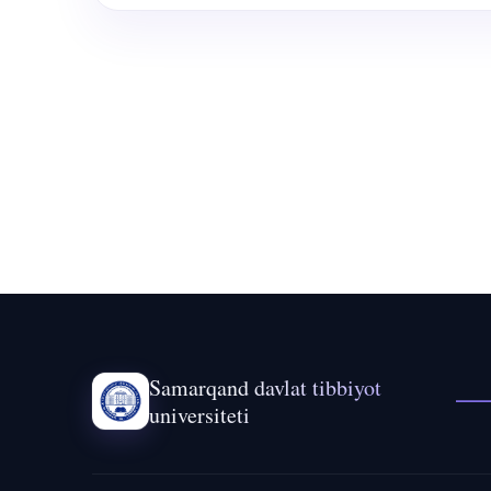
Samarqand davlat tibbiyot
universiteti