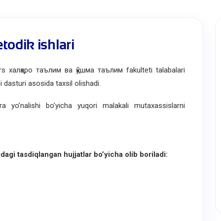
odik ishlari
 халқаро таълим ва қўшма таълим fakulteti talabalari
i dasturi asosida taxsil olishadi.
yo’nalishi bo’yicha yuqori malakali mutaxassislarni
gi tasdiqlangan hujjatlar bo’yicha olib boriladi: