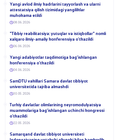
Yangi avlod ilmiy kadrlarini tayyorlash va ularni
attestatsiya qilish tizimidagi yangiliklar
muhokama etildi
08.06.2026
​"Tibbiy reabilitatsiya: yutuqlar va istiqbollar" nomli
xalqaro ilmiy-amaliy konferensiya o‘tkazildi
06.06.2026
​Yangi adabiyotlar taqdimotiga bag‘ishlangan
konferensiya o‘tkazildi
04.06.2026
SamDTU vakillari Samara davlat tibbiyot
universitetida tajriba almashdi
30.05.2026
​Turkiy davlatlar olimlarining neyromodulyatsiya
muammolariga bag‘ishlangan uchinchi kongressi
o‘tkazildi
22.05.2026
Samarqand davlat tibbiyot universiteti
Indoneziyaning yetakchi oliygohi bilan hamkorlik