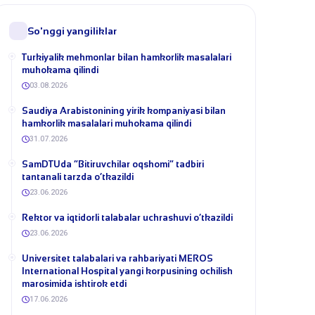
So'nggi yangiliklar
Turkiyalik mehmonlar bilan hamkorlik masalalari
muhokama qilindi
03.08.2026
​Saudiya Arabistonining yirik kompaniyasi bilan
hamkorlik masalalari muhokama qilindi
31.07.2026
​SamDTUda “Bitiruvchilar oqshomi” tadbiri
tantanali tarzda o‘tkazildi
23.06.2026
​Rektor va iqtidorli talabalar uchrashuvi o‘tkazildi
23.06.2026
Universitet talabalari va rahbariyati MEROS
International Hospital yangi korpusining ochilish
marosimida ishtirok etdi
17.06.2026