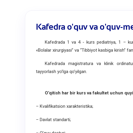
Kafedra o'quv va o'quv-met
Kafedrada 1 va 4 - kurs pediatriya, 1 – kurs
«Bolalar xirurgiyasi” va “Tibbiyot kasbiga kirish” fan
Kafedrada magistratura va klinik ordinatura 
tayyorlash yo’lga qo’yilgan.
O’qitish har bir kurs va fakultet uchun quyida
– Kvalifikatsion xarakteristika;
– Davlat standarti;