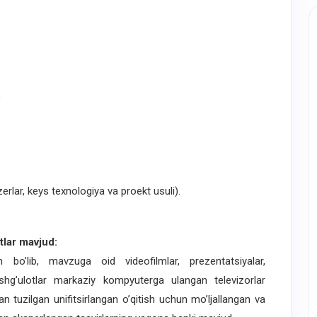
;
erlar, keys texnologiya va proekt usuli).
lar mavjud:
o’lib, mavzuga oid videofilmlar, prezentatsiyalar,
hg’ulotlar markaziy kompyuterga ulangan televizorlar
 tuzilgan unifitsirlangan o’qitish uchun mo’ljallangan va