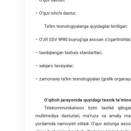
– O’quv dasturi;
– O’quv ishchi dastur;
Ta’lim texnologiyalariga quyidagilar kiritilgan:
– O’zR SSV №80 buyrug’iga asosan o’zgartirishlar
– tasdiqlangan tashxis standartlari;
– xalqaro tavsiyalar;
– zamonaviy ta’lim texnologiyalari (grafik organayz
O’qitish jarayonida quyidagi texnik ta’minot
Telekommunikatsion tizim tashkil qilingan b
multimediya dasturlari, ma’ruza va amaliy mas
yordamida namoyish etiladi. O’quv asturiga asosan