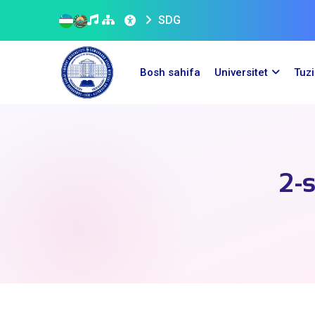
SDG
Bosh sahifa
Universitet
Tuz
2-s