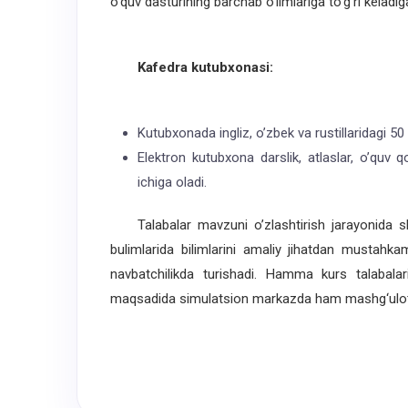
o’quv dasturining barchab o’limlariga to’g’ri kelad
Kafedra kutubxonasi:
Kutubxonada ingliz, o’zbek va rustillaridagi 50
Elektron kutubxona darslik, atlaslar, o’quv q
ichiga oladi.
Talabalar mavzuni o’zlashtirish jarayonida sh
bulimlarida bilimlarini amaliy jihatdan mustahk
navbatchilikda turishadi. Hamma kurs talabalari
maqsadida simulatsion markazda ham mashg‘ulotla