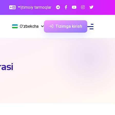
Ijtimoiy tarmoqlar
O'zbekcha
Tizimga kirish
rasi