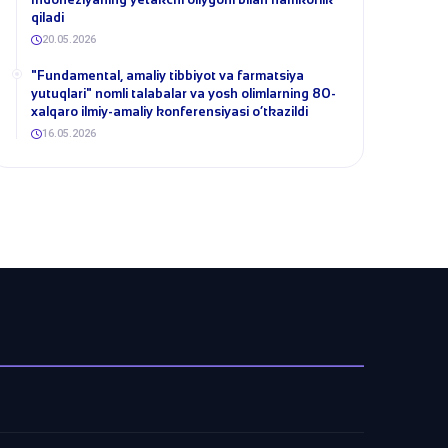
qiladi
20.05.2026
​"Fundamental, amaliy tibbiyot va farmatsiya
yutuqlari" nomli talabalar va yosh olimlarning 80-
xalqaro ilmiy-amaliy konferensiyasi o‘tkazildi
16.05.2026