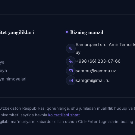
tet yangiliklari
Bizning manzil
Samarqand sh., Amir Temur k
uy
+998 (66) 233-07-66
eya
reya
sammu@sammu.uz
iya himoyalari
samgmi@mail.ru
zbekiston Respublikasi qonunlariga, shu jumladan mualliflik huquqi va 
niversiteti saytiga havola
ko'rsatilishi shart
elgilab, ma`muriyatni xabardor qilish uchun Ctrl+Enter tugmalarini bosing