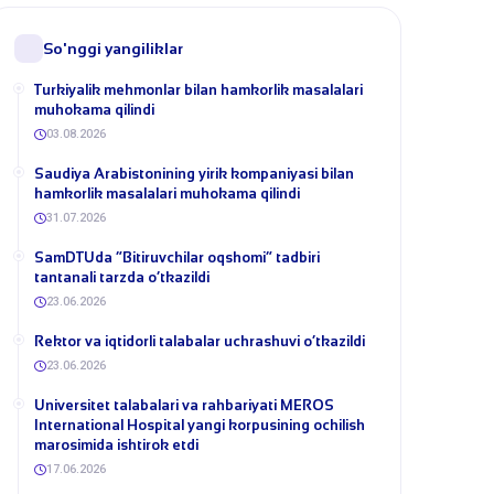
So'nggi yangiliklar
Turkiyalik mehmonlar bilan hamkorlik masalalari
muhokama qilindi
03.08.2026
​Saudiya Arabistonining yirik kompaniyasi bilan
hamkorlik masalalari muhokama qilindi
31.07.2026
​SamDTUda “Bitiruvchilar oqshomi” tadbiri
tantanali tarzda o‘tkazildi
23.06.2026
​Rektor va iqtidorli talabalar uchrashuvi o‘tkazildi
23.06.2026
Universitet talabalari va rahbariyati MEROS
International Hospital yangi korpusining ochilish
marosimida ishtirok etdi
17.06.2026