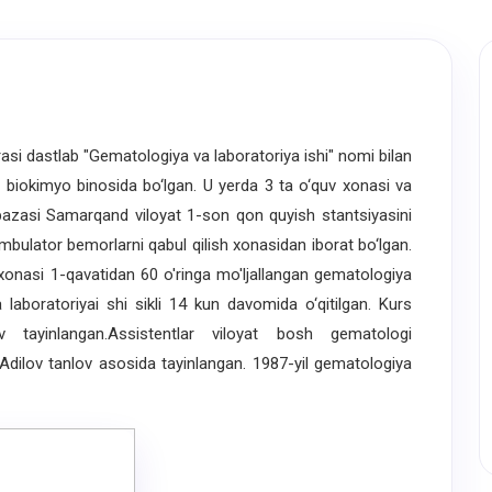
i dastlab "Gematologiya va laboratoriya ishi" nomi bilan
si biokimyo binosida bo‘lgan. U yerda 3 ta o‘quv xonasi va
k bazasi Samarqand viloyat 1-son qon quyish stantsiyasini
mbulator bemorlarni qabul qilish xonasidan iborat bo‘lgan.
xonasi 1-qavatidan 60 o'ringa mo'ljallangan gematologiya
 laboratoriyai shi sikli 14 kun davomida o‘qitilgan. Kurs
v tayinlangan.Assistentlar viloyat bosh gematologi
 Adilov tanlov asosida tayinlangan. 1987-yil gematologiya