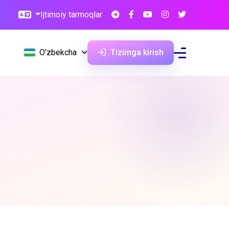
Ijtimoiy tarmoqlar
O'zbekcha
Tizimga kirish