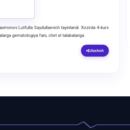
onov Lutfulla Saydullaevich tayinlandi. Xozirda 4-kurs
balarga gematologiya fani, chet el talabalariga
Ulashish