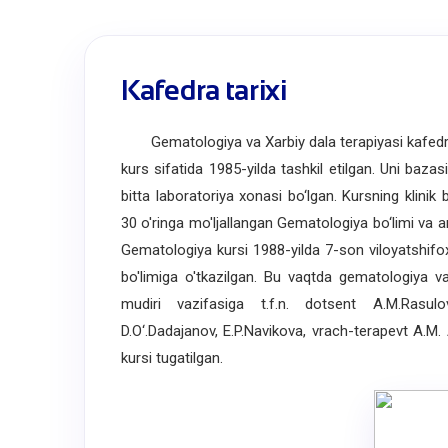
Kafedra tarixi
Gematologiya va Xarbiy dala terapiyasi kafedras
kurs sifatida 1985-yilda tashkil etilgan. Uni baza
bitta laboratoriya xonasi bo‘lgan. Kursning klini
30 o'ringa mo'ljallangan Gematologiya bo‘limi va a
Gematologiya kursi 1988-yilda 7-son viloyatshifo
bo'limiga o'tkazilgan. Bu vaqtda gematologiya va
mudiri vazifasiga t.f.n. dotsent A.M.Rasulo
D.O‘.Dadajanov, E.P.Navikova, vrach-terapevt A.M.
kursi tugatilgan.