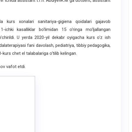
r ichida assistant t.f.n. AbdiyevK.M ga dotsent, assistant
urs xonalari sanitariya-gigiena qoidalari gajavob
-ichki kasalliklar bo'limidan 15 o'ringa mo'ljallangan
o’chirildi. U yerda 2020-yil dekabr oyigacha kurs o‘z ish
alaterapiyasi fani davolash, pediatriya, tibbiy pedagogika,
-kurs chet el talabalariga o‘tilib kelingan.
v vafot etdi.