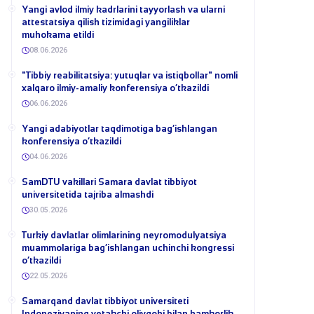
Yangi avlod ilmiy kadrlarini tayyorlash va ularni
attestatsiya qilish tizimidagi yangiliklar
muhokama etildi
08.06.2026
​"Tibbiy reabilitatsiya: yutuqlar va istiqbollar" nomli
xalqaro ilmiy-amaliy konferensiya o‘tkazildi
06.06.2026
​Yangi adabiyotlar taqdimotiga bag‘ishlangan
konferensiya o‘tkazildi
04.06.2026
SamDTU vakillari Samara davlat tibbiyot
universitetida tajriba almashdi
30.05.2026
​Turkiy davlatlar olimlarining neyromodulyatsiya
muammolariga bag‘ishlangan uchinchi kongressi
o‘tkazildi
22.05.2026
Samarqand davlat tibbiyot universiteti
Indoneziyaning yetakchi oliygohi bilan hamkorlik