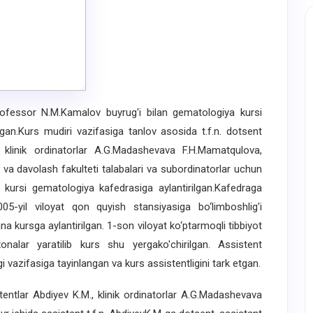
essor N.M.Kamalov buyrug'i bilan gematologiya kursi
ilgan.Kurs mudiri vazifasiga tanlov asosida t.f.n. dotsent
., klinik ordinatorlar A.G.Madashevava F.H.Mamatqulova,
a va davolash fakulteti talabalari va subordinatorlar uchun
ya kursi gematologiya kafedrasiga aylantirilgan.Kafedraga
05-yil viloyat qon quyish stansiyasiga bo‘limboshlig'i
a kursga aylantirilgan. 1-son viloyat ko‘ptarmoqli tibbiyot
onalar yaratilib kurs shu yergako'chirilgan. Assistent
gi vazifasiga tayinlangan va kurs assistentligini tark etgan.
ntlar Abdiyev K.M., klinik ordinatorlar A.G.Madashevava