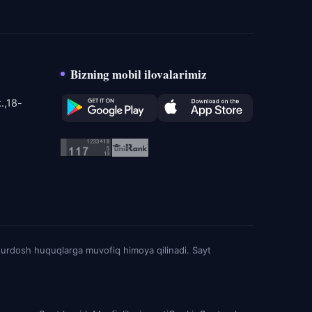
Bizning mobil ilovalarimiz
.,18-
turdosh huquqlarga muvofiq himoya qilinadi. Sayt