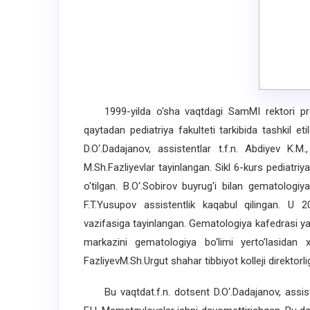
1999-yilda o'sha vaqtdagi SamMI rektori prof
qaytadan pediatriya fakulteti tarkibida tashkil et
D.O‘.Dadajanov, assistentlar t.f.n. Abdiyev K.M
M.Sh.Fazliyevlar tayinlangan. Sikl 6-kurs pediatriy
o'tilgan. B.O‘.Sobirov buyrug'i bilan gematologi
F.T.Yusupov assistentlik kaqabul qilingan. U 20
vazifasiga tayinlangan. Gematologiya kafedrasi yan
markazini gematologiya bo‘limi yerto’lasidan x
FazliyevM.Sh.Urgut shahar tibbiyot kolleji direktorli
Bu vaqtdat.f.n. dotsent D.O‘.Dadajanov, assiste