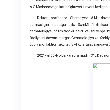
F.H. Mamatqulovalar ishni davomettirishgan. Bu dav
A.G.Madashevaga kattao'qituvchi unvoni berilgan.
Rektor professor Shamsiyev A.M. davrida k
bermasligini inobatga olib, SamMI 1-klinikasi 1
gematologiya bo‘limitashkil etildi va shuyerga k
faoliyatini davom ettirgan.Gematologiya va Xarbiyd
tibbiy profilaktika fakulteti 3-4 kurs talabalarigava 3
2021-yil 30-Iyolda kafedra mudiri O’.D.Dadajono