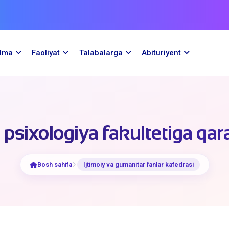
ilma
Faoliyat
Talabalarga
Abituriyent
psixologiya fakultetiga qara
Bosh sahifa
Ijtimoiy vа gumаnitаr fаnlаr kаfedrаsi