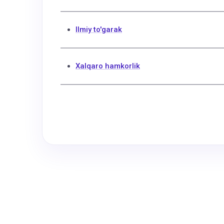
Ilmiy to'garak
Xalqaro hamkorlik