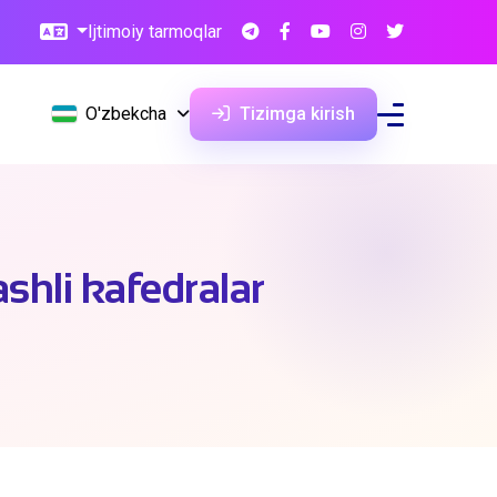
Ijtimoiy tarmoqlar
O'zbekcha
Tizimga kirish
shli kafedralar