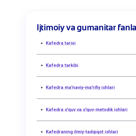
Ijtimoiy vа gumаnitаr fаnl
Kafedra tarixi
Kafedra tarkibi
Kafedra ma'naviy-ma'rifiy ishlari
Kafedra o'quv va o'quv-metodik ishlari
Kafedraning ilmiy-tadqiqot ishlari