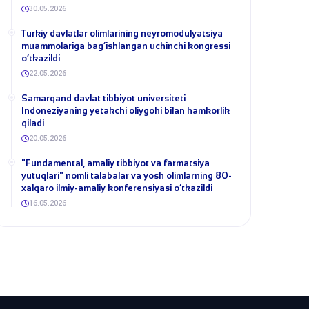
30.05.2026
​Turkiy davlatlar olimlarining neyromodulyatsiya
muammolariga bag‘ishlangan uchinchi kongressi
o‘tkazildi
22.05.2026
Samarqand davlat tibbiyot universiteti
Indoneziyaning yetakchi oliygohi bilan hamkorlik
qiladi
20.05.2026
​"Fundamental, amaliy tibbiyot va farmatsiya
yutuqlari" nomli talabalar va yosh olimlarning 80-
xalqaro ilmiy-amaliy konferensiyasi o‘tkazildi
16.05.2026