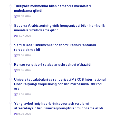
Turkiyalik mehmonlar bilan hamkorlik masalalari
muhokama qilindi
03.08.2026
​Saudiya Arabistonining yirik kompaniyasi bilan hamkorlik
masalalari muhokama qilindi
31.07.2026
​SamDTUda “Bitiruvchilar oqshomi” tadbiri tantanali
tarzda o‘tkazildi
23.06.2026
​Rektor va iqtidorli talabalar uchrashuvi o‘tkazildi
23.06.2026
Universitet talabalari va rahbariyati MEROS International
Hospital yangi korpusining ochilish marosimida ishtirok
etdi
17.06.2026
Yangi avlod ilmiy kadrlarini tayyorlash va ularni
attestatsiya qilish tizimidagi yangiliklar muhokama etildi
08.06.2026