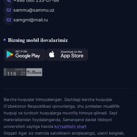
+998 (66) 233-07-66
sammu@sammu.uz
samgmi@mail.ru
Bizning mobil ilovalarimiz
Barcha huquqlar himoyalangan. Saytdagi barcha huquqlar
O'zbekiston Respublikasi qonunlariga, shu jumladan mualliflik
huquqi va turdosh huquqlarga muvofiq himoya qilinadi. Sayt
materiallaridan foydalanganda, Samarqand davlat tibbiyot
universiteti saytiga havola
ko'rsatilishi shart
Diqqat! Agar siz matnda xatoliklarni aniqlasangiz, ularni belgilab,