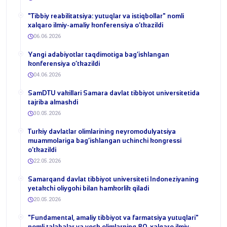
​"Tibbiy reabilitatsiya: yutuqlar va istiqbollar" nomli
xalqaro ilmiy-amaliy konferensiya o‘tkazildi
06.06.2026
​Yangi adabiyotlar taqdimotiga bag‘ishlangan
konferensiya o‘tkazildi
04.06.2026
SamDTU vakillari Samara davlat tibbiyot universitetida
tajriba almashdi
30.05.2026
​Turkiy davlatlar olimlarining neyromodulyatsiya
muammolariga bag‘ishlangan uchinchi kongressi
o‘tkazildi
22.05.2026
Samarqand davlat tibbiyot universiteti Indoneziyaning
yetakchi oliygohi bilan hamkorlik qiladi
20.05.2026
​"Fundamental, amaliy tibbiyot va farmatsiya yutuqlari"
nomli talabalar va yosh olimlarning 80-xalqaro ilmiy-