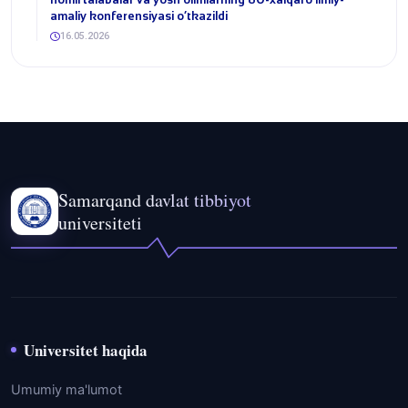
amaliy konferensiyasi o‘tkazildi
16.05.2026
Samarqand davlat tibbiyot
universiteti
Universitet haqida
Umumiy ma'lumot