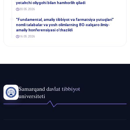
yetakchi oliygohi bilan hamkorlik qiladi
20.05.2026
​"Fundamental, amaliy tibbiyot va farmatsiya yutuqlari"
nomli talabalar va yosh olimlarning 80-xalqaro ilmiy-
amaliy konferensiyasi o‘tkazildi
16.05.2026
Samarqand davlat tibbiyot
universiteti