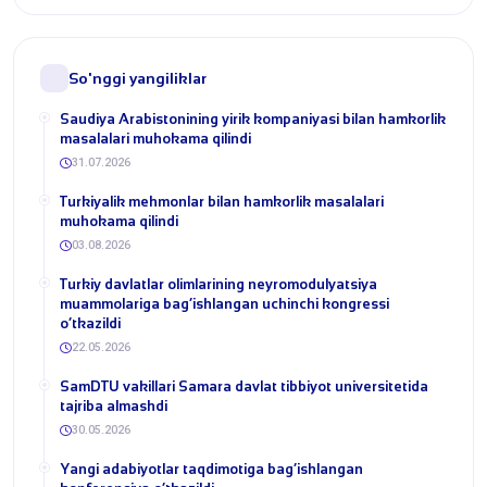
So'nggi yangiliklar
​Saudiya Arabistonining yirik kompaniyasi bilan hamkorlik
masalalari muhokama qilindi
31.07.2026
Turkiyalik mehmonlar bilan hamkorlik masalalari
muhokama qilindi
03.08.2026
​Turkiy davlatlar olimlarining neyromodulyatsiya
muammolariga bag‘ishlangan uchinchi kongressi
o‘tkazildi
22.05.2026
SamDTU vakillari Samara davlat tibbiyot universitetida
tajriba almashdi
30.05.2026
​Yangi adabiyotlar taqdimotiga bag‘ishlangan