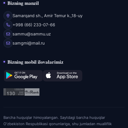
Bizning manzil
Samarqand sh., Amir Temur k.,18-uy
+998 (66) 233-07-66
sammu@sammu.uz
samgmi@mail.ru
Bizning mobil ilovalarimiz
Barcha huquqlar himoyalangan. Saytdagi barcha huquqlar
O'zbekiston Respublikasi qonunlariga, shu jumladan mualliflik