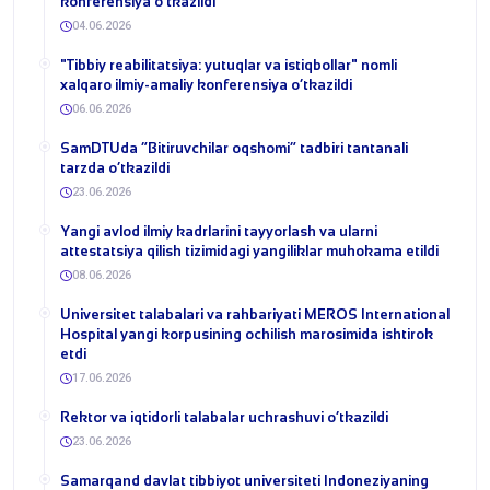
konferensiya o‘tkazildi
04.06.2026
​"Tibbiy reabilitatsiya: yutuqlar va istiqbollar" nomli
xalqaro ilmiy-amaliy konferensiya o‘tkazildi
06.06.2026
​SamDTUda “Bitiruvchilar oqshomi” tadbiri tantanali
tarzda o‘tkazildi
23.06.2026
Yangi avlod ilmiy kadrlarini tayyorlash va ularni
attestatsiya qilish tizimidagi yangiliklar muhokama etildi
08.06.2026
Universitet talabalari va rahbariyati MEROS International
Hospital yangi korpusining ochilish marosimida ishtirok
etdi
17.06.2026
​Rektor va iqtidorli talabalar uchrashuvi o‘tkazildi
23.06.2026
Samarqand davlat tibbiyot universiteti Indoneziyaning