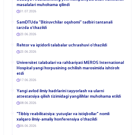
masalalari muhokama qilindi
31.07.2026
​SamDTUda “Bitiruvchilar oqshomi” tadbiri tantanali
tarzda o‘tkazildi
23.06.2026
​Rektor va iqtidorli talabalar uchrashuvi o‘tkazildi
23.06.2026
Universitet talabalari va rahbariyati MEROS International
Hospital yangi korpusining ochilish marosimida ishtirok
etdi
17.06.2026
Yangi avlod ilmiy kadrlarini tayyorlash va ularni
attestatsiya qilish tizimidagi yangiliklar muhokama etildi
08.06.2026
​"Tibbiy reabilitatsiya: yutuqlar va istiqbollar" nomli
xalqaro ilmiy-amaliy konferensiya o‘tkazildi
06.06.2026