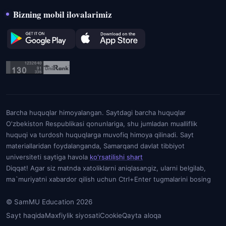
Bizning mobil ilovalarimiz
Barcha huquqlar himoyalangan. Saytdagi barcha huquqlar
O'zbekiston Respublikasi qonunlariga, shu jumladan mualliflik
huquqi va turdosh huquqlarga muvofiq himoya qilinadi. Sayt
materiallaridan foydalanganda, Samarqand davlat tibbiyot
universiteti saytiga havola
ko'rsatilishi shart
Diqqat! Agar siz matnda xatoliklarni aniqlasangiz, ularni belgilab,
ma`muriyatni xabardor qilish uchun Ctrl+Enter tugmalarini bosing
© SamMU Education 2026
Sayt haqida
Maxfiylik siyosati
Cookie
Qayta aloqa