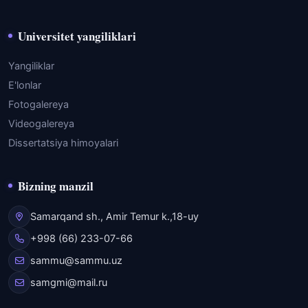
Universitet yangiliklari
Yangiliklar
E'lonlar
Fotogalereya
Videogalereya
Dissertatsiya himoyalari
Bizning manzil
Samarqand sh., Amir Temur k.,18-uy
+998 (66) 233-07-66
sammu@sammu.uz
samgmi@mail.ru