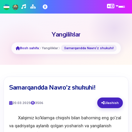
Yangiliklar
Bosh sahifa
Yangiliklar
​Samarqandda Navro‘z shukuhi!
​Samarqandda Navro‘z shukuhi!
20.03.2025
3506
Ulashish
Xalqimiz ko‘klamga chiqishi bilan bahorning eng go‘zal
va qadriyatga aylanib qolgan yosharish va yangilanish