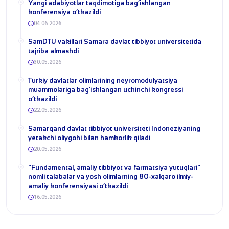
​Yangi adabiyotlar taqdimotiga bag‘ishlangan
konferensiya o‘tkazildi
04.06.2026
SamDTU vakillari Samara davlat tibbiyot universitetida
tajriba almashdi
30.05.2026
​Turkiy davlatlar olimlarining neyromodulyatsiya
muammolariga bag‘ishlangan uchinchi kongressi
o‘tkazildi
22.05.2026
Samarqand davlat tibbiyot universiteti Indoneziyaning
yetakchi oliygohi bilan hamkorlik qiladi
20.05.2026
​"Fundamental, amaliy tibbiyot va farmatsiya yutuqlari"
nomli talabalar va yosh olimlarning 80-xalqaro ilmiy-
amaliy konferensiyasi o‘tkazildi
16.05.2026