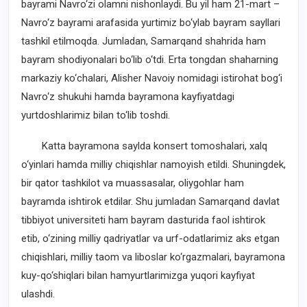
bayrami Navro‘zi olamni nishonlaydi. Bu yil ham 21-mart –
Navro‘z bayrami arafasida yurtimiz bo‘ylab bayram sayllari
tashkil etilmoqda. Jumladan, Samarqand shahrida ham
bayram shodiyonalari bo‘lib o‘tdi. Erta tongdan shaharning
markaziy ko‘chalari, Alisher Navoiy nomidagi istirohat bog‘i
Navro‘z shukuhi hamda bayramona kayfiyatdagi
yurtdoshlarimiz bilan to‘lib toshdi.
Katta bayramona saylda konsert tomoshalari, xalq
o‘yinlari hamda milliy chiqishlar namoyish etildi. Shuningdek,
bir qator tashkilot va muassasalar, oliygohlar ham
bayramda ishtirok etdilar. Shu jumladan Samarqand davlat
tibbiyot universiteti ham bayram dasturida faol ishtirok
etib, o‘zining milliy qadriyatlar va urf-odatlarimiz aks etgan
chiqishlari, milliy taom va liboslar ko‘rgazmalari, bayramona
kuy-qo‘shiqlari bilan hamyurtlarimizga yuqori kayfiyat
ulashdi.