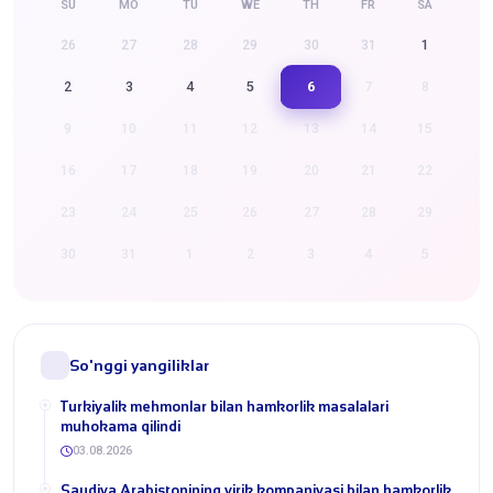
SU
MO
TU
WE
TH
FR
SA
26
27
28
29
30
31
1
6
2
3
4
5
7
8
9
10
11
12
13
14
15
16
17
18
19
20
21
22
23
24
25
26
27
28
29
30
31
1
2
3
4
5
So'nggi yangiliklar
Turkiyalik mehmonlar bilan hamkorlik masalalari
muhokama qilindi
03.08.2026
​Saudiya Arabistonining yirik kompaniyasi bilan hamkorlik