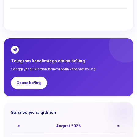
Telegram kanalimizga obuna bo‘ling
So‘nggi yangiliklardan birinchi bo‘lib xabardor bo‘ling
Obuna boʻling
Sana bo'yicha qidirish
«
August 2026
»