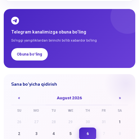
Telegram kanalimizga obuna bo‘ling
So‘nggi yangiliklardan birinchi bo‘lib xabardor bo‘ling
Obuna boʻling
Sana bo'yicha qidirish
«
August 2026
»
SU
MO
TU
WE
TH
FR
SA
26
27
28
29
30
31
1
6
2
3
4
5
7
8