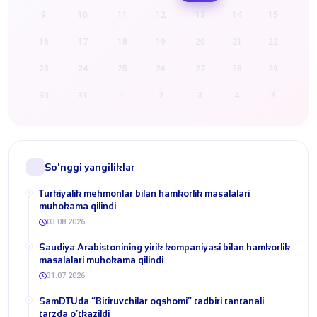
9
10
11
12
13
14
15
16
17
18
19
20
21
22
23
24
25
26
27
28
29
30
31
1
2
3
4
5
So'nggi yangiliklar
Turkiyalik mehmonlar bilan hamkorlik masalalari
muhokama qilindi
03.08.2026
​Saudiya Arabistonining yirik kompaniyasi bilan hamkorlik
masalalari muhokama qilindi
31.07.2026
​SamDTUda “Bitiruvchilar oqshomi” tadbiri tantanali
tarzda o‘tkazildi