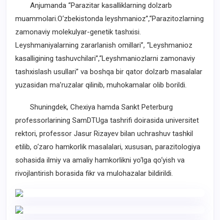
Anjumanda “Parazitar kasalliklarning dolzarb
muammolari.O‘zbekistonda leyshmanioz”,“Parazitozlarning
zamonaviy molekulyar-genetik tashxisi.
Leyshmaniyalarning zararlanish omillari”, “Leyshmanioz
kasalligining tashuvchilari”,“Leyshmaniozlarni zamonaviy
tashxislash usullari” va boshqa bir qator dolzarb masalalar
yuzasidan ma’ruzalar qilinib, muhokamalar olib borildi.
Shuningdek, Chexiya hamda Sankt Peterburg
professorlarining SamDTUga tashrifi doirasida universitet
rektori, professor Jasur Rizayev bilan uchrashuv tashkil
etilib, o‘zaro hamkorlik masalalari, xususan, parazitologiya
sohasida ilmiy va amaliy hamkorlikni yo‘lga qo‘yish va
rivojlantirish borasida fikr va mulohazalar bildirildi.