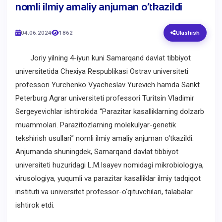
nomli ilmiy amaliy anjuman o‘tkazildi
04.06.2024
1862
Ulashish
Joriy yilning 4-iyun kuni Samarqand davlat tibbiyot
universitetida Chexiya Respublikasi Ostrav universiteti
professori Yurchenko Vyacheslav Yurevich hamda Sankt
Peterburg Agrar universiteti professori Turitsin Vladimir
Sergeyevichlar ishtirokida “Parazitar kasalliklarning dolzarb
muammolari. Parazitozlarning molekulyar-genetik
tekshirish usullari” nomli ilmiy amaliy anjuman o‘tkazildi.
Anjumanda shuningdek, Samarqand davlat tibbiyot
universiteti huzuridagi L.M.Isayev nomidagi mikrobiologiya,
virusologiya, yuqumli va parazitar kasalliklar ilmiy tadqiqot
instituti va universitet professor-o‘qituvchilari, talabalar
ishtirok etdi.