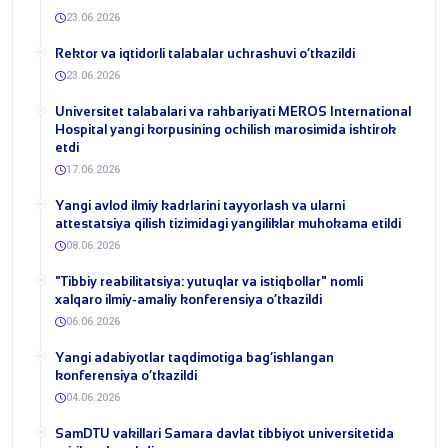
23.06.2026
​Rektor va iqtidorli talabalar uchrashuvi o‘tkazildi
23.06.2026
Universitet talabalari va rahbariyati MEROS International
Hospital yangi korpusining ochilish marosimida ishtirok
etdi
17.06.2026
Yangi avlod ilmiy kadrlarini tayyorlash va ularni
attestatsiya qilish tizimidagi yangiliklar muhokama etildi
08.06.2026
​"Tibbiy reabilitatsiya: yutuqlar va istiqbollar" nomli
xalqaro ilmiy-amaliy konferensiya o‘tkazildi
06.06.2026
​Yangi adabiyotlar taqdimotiga bag‘ishlangan
konferensiya o‘tkazildi
04.06.2026
SamDTU vakillari Samara davlat tibbiyot universitetida