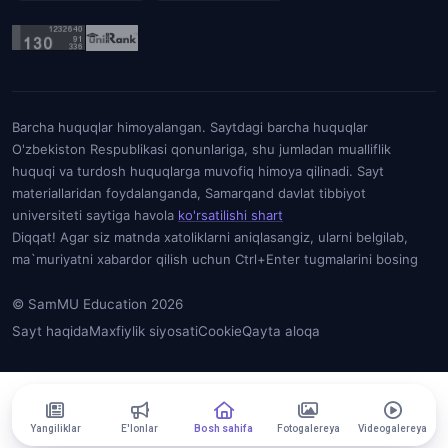
Barcha huquqlar himoyalangan. Saytdagi barcha huquqlar
O'zbekiston Respublikasi qonunlariga, shu jumladan mualliflik
huquqi va turdosh huquqlarga muvofiq himoya qilinadi. Sayt
materiallaridan foydalanganda, Samarqand davlat tibbiyot
universiteti saytiga havola
ko'rsatilishi shart
Diqqat! Agar siz matnda xatoliklarni aniqlasangiz, ularni belgilab,
ma`muriyatni xabardor qilish uchun Ctrl+Enter tugmalarini bosing
© SamMU Education 2026
Sayt haqida
Maxfiylik siyosati
Cookie
Qayta aloqa
Yangiliklar
E'lonlar
Bosh sahifa
Fotogalereya
Videogalereya