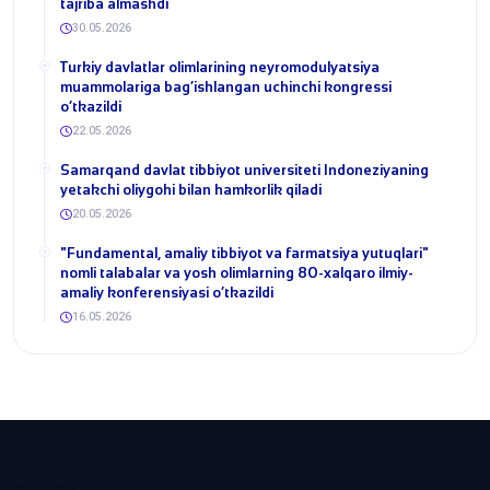
tajriba almashdi
30.05.2026
​Turkiy davlatlar olimlarining neyromodulyatsiya
muammolariga bag‘ishlangan uchinchi kongressi
o‘tkazildi
22.05.2026
Samarqand davlat tibbiyot universiteti Indoneziyaning
yetakchi oliygohi bilan hamkorlik qiladi
20.05.2026
​"Fundamental, amaliy tibbiyot va farmatsiya yutuqlari"
nomli talabalar va yosh olimlarning 80-xalqaro ilmiy-
amaliy konferensiyasi o‘tkazildi
16.05.2026