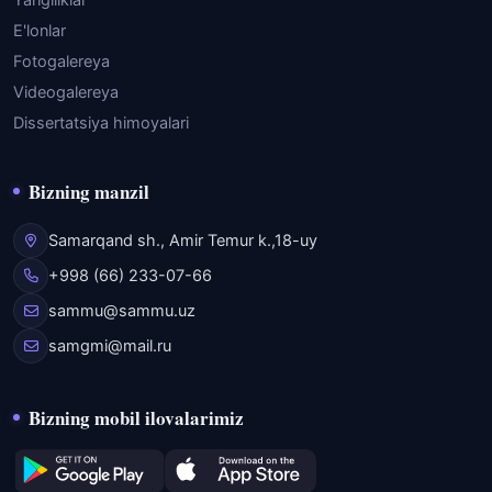
Yangiliklar
E'lonlar
Fotogalereya
Videogalereya
Dissertatsiya himoyalari
Bizning manzil
Samarqand sh., Amir Temur k.,18-uy
+998 (66) 233-07-66
sammu@sammu.uz
samgmi@mail.ru
Bizning mobil ilovalarimiz