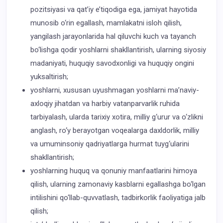
pozitsiyasi va qat’iy e’tiqodiga ega, jamiyat hayotida
munosib o‘rin egallash, mamlakatni isloh qilish,
yangilash jarayonlarida hal qiluvchi kuch va tayanch
bo‘lishga qodir yoshlarni shakllantirish, ularning siyosiy
madaniyati, huquqiy savodxonligi va huquqiy ongini
yuksaltirish;
yoshlarni, xususan uyushmagan yoshlarni ma’naviy-
axloqiy jihatdan va harbiy vatanparvarlik ruhida
tarbiyalash, ularda tarixiy xotira, milliy g‘urur va o‘zlikni
anglash, ro‘y berayotgan voqealarga daxldorlik, milliy
va umuminsoniy qadriyatlarga hurmat tuyg‘ularini
shakllantirish;
yoshlarning huquq va qonuniy manfaatlarini himoya
qilish, ularning zamonaviy kasblarni egallashga bo‘lgan
intilishini qo‘llab-quvvatlash, tadbirkorlik faoliyatiga jalb
qilish;