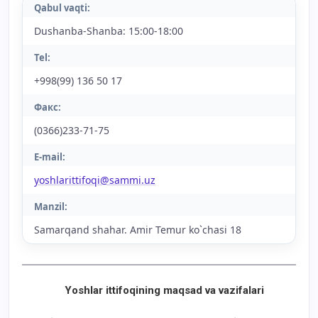
Qabul vaqti:
Dushanba-Shanba: 15:00-18:00
Tel:
+998(99) 136 50 17
Факс:
(0366)233-71-75
E-mail:
yoshlarittifoqi@sammi.uz
Manzil:
Samarqand shahar. Amir Temur ko`chasi 18
Yoshlar ittifoqining maqsad va vazifalari