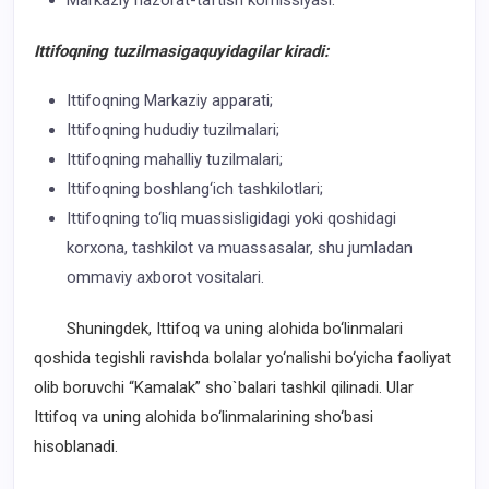
Markaziy nazorat-taftish komissiyasi.
Ittifoqning tuzilmasigaquyidagilar kiradi:
Ittifoqning Markaziy apparati;
Ittifoqning hududiy tuzilmalari;
Ittifoqning mahalliy tuzilmalari;
Ittifoqning boshlang‘ich tashkilotlari;
Ittifoqning to‘liq muassisligidagi yoki qoshidagi
korxona, tashkilot va muassasalar, shu jumladan
ommaviy axborot vositalari.
Shuningdek, Ittifoq va uning alohida bo‘linmalari
qoshida tegishli ravishda bolalar yo‘nalishi bo‘yicha faoliyat
olib boruvchi “Kamalak” sho`balari tashkil qilinadi. Ular
Ittifoq va uning alohida bo‘linmalarining sho‘basi
hisoblanadi.