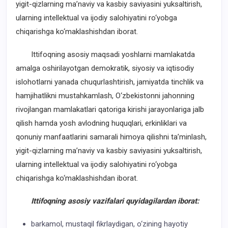
yigit-qizlarning ma’naviy va kasbiy saviyasini yuksaltirish,
ularning intellektual va ijodiy salohiyatini ro‘yobga
chiqarishga ko‘maklashishdan iborat.
Ittifoqning asosiy maqsadi yoshlarni mamlakatda
amalga oshirilayotgan demokratik, siyosiy va iqtisodiy
islohotlarni yanada chuqurlashtirish, jamiyatda tinchlik va
hamjihatlikni mustahkamlash, O‘zbekistonni jahonning
rivojlangan mamlakatlari qatoriga kirishi jarayonlariga jalb
qilish hamda yosh avlodning huquqlari, erkinliklari va
qonuniy manfaatlarini samarali himoya qilishni ta’minlash,
yigit-qizlarning ma’naviy va kasbiy saviyasini yuksaltirish,
ularning intellektual va ijodiy salohiyatini ro‘yobga
chiqarishga ko‘maklashishdan iborat.
Ittifoqning asosiy vazifalari quyidagilardan iborat:
barkamol, mustaqil fikrlaydigan, o‘zining hayotiy