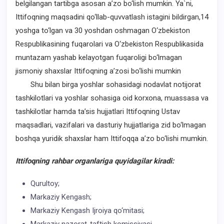
belgilangan tartibga asosan a’zo bo‘lish mumkin. Ya`ni,
Ittifoqning maqsadini qo‘llab-quvvatlash istagini bildirgan,14
yoshga to‘lgan va 30 yoshdan oshmagan O‘zbekiston
Respublikasining fuqarolari va O‘zbekiston Respublikasida
muntazam yashab kelayotgan fuqaroligi bo‘lmagan
jismoniy shaxslar Ittifoqning a’zosi bo‘lishi mumkin
Shu bilan birga yoshlar sohasidagi nodavlat notijorat
tashkilotlari va yoshlar sohasiga oid korxona, muassasa va
tashkilotlar hamda ta’sis hujjatlari Ittifoqning Ustav
maqsadlari, vazifalari va dasturiy hujjatlariga zid bo‘lmagan
boshqa yuridik shaxslar ham Ittifoqqa a’zo bo‘lishi mumkin.
Ittifoqning rahbar organlariga quyidagilar kiradi:
Qurultoy;
Markaziy Kengash;
Markaziy Kengash Ijroiya qo‘mitasi;