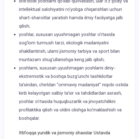
iste’dodli yoshlarni qo‘llab-quvvatlash, ular o‘z ijodiy va
intellektual salohiyatini ro‘yobga chiqarishlari uchun
shart-sharoitlar yaratish hamda ilmiy faoliyatga jalb
qilish;
yoshlar, xususan uyushmagan yoshlar o‘rtasida
sog‘lom turmush tarzi, ekologik madaniyatni
shakllantirish, ularni jismoniy tarbiya va sport bilan
muntazam shug‘ullanishga keng jalb qilish;
yoshlarni, xususan uyushmagan yoshlarni diniy-
ekstremistik va boshqa buzg‘unchi tashkilotlar
ta’siridan, chetdan “ommaviy madaniyat” niqobi ostida
kirib kelayotgan salbiy ta’sir va tahdidlardan asrash,
yoshlar o‘rtasida huquqbuzarlik va jinoyatchilikni
profilaktika qilish va oldini olishga ko‘maklashish va
boshqalar.
Ittifoqqa yuridik va jismoniy shaxslar Ustavda