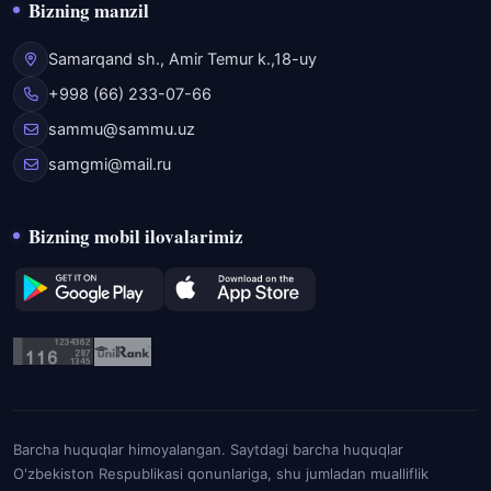
Bizning manzil
Samarqand sh., Amir Temur k.,18-uy
+998 (66) 233-07-66
sammu@sammu.uz
samgmi@mail.ru
Bizning mobil ilovalarimiz
Barcha huquqlar himoyalangan. Saytdagi barcha huquqlar
O'zbekiston Respublikasi qonunlariga, shu jumladan mualliflik