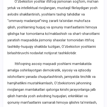
O‘zbekiston yoshlar ittifoqi jismonan sog‘lom, ma’nan
yetuk va intellektual rivojlangan, mustaqil fikrlaydigan yosh
avlodni shakllantirish, yoshlarni tashqi tahdidlar va
“ommaviy madaniyat”ning zararli ta’siridan muhofaza
qilish, yoshlarning huquq va qonuniy manfaatlarini himoya
qilishga har tomonlama ko‘maklashish va shart-sharoitlarni
yaratish maqsadida jismoniy shaxslar tomonidan ittifoq
tashkiliy-huquqiy shaklida tuzilgan, O‘zbekiston yoshlarini
birlashtiruvchi nodavlat notijorat tashkilotidir.
Ittifoqning asosiy maqsadi yoshlarni mamlakatda
amalga oshirilayotgan demokratik, siyosiy va iqtisodiy
islohotlarni yanada chuqurlashtirish, jamiyatda tinchlik va
hamjihatlikni mustahkamlash, O‘zbekistonni jahonning
rivojlangan mamlakatlari qatoriga kirishi jarayonlariga jalb
qilish hamda yosh avlodning huquqlari, erkinliklari va
qonuniy manfaatlarini samarali himoya qilishni ta’minlash,