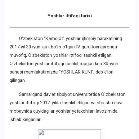
Yoshlar ittifoqi
tarixi
O‘zbekiston “Kamolot” yoshlar ijtimoiy harakatining
2017 yil 30 iyun kuni bo‘lib o‘tgan IV qurultoyi qaroriga
muvofiq, O‘zbekiston yoshlar ittifoqi tashkil etilgan.
O‘zbekiston yoshlar ittifoqi tashkil topgan kun 30-iyun
sanasi mamlakatimizda “YOSHLAR KUNI”, deb e’lon
qilingan.
Samarqand davlat tibbiyot universitetida O`zbekiston
yoshlar ittifoqi 2017-yilda tashkil etilgan va shu shu davr
mobaynida quyidagilar yoshlar yetakchilari lavozimida
ishlab kelganlar: