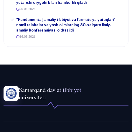
yetakchi oliygohi bilan hamkorlik qiladi
20.05.2026
​"Fundamental, amaliy tibbiyot va farmatsiya yutuqlari"
nomli talabalar va yosh olimlarning 80-xalqaro ilmiy-
amaliy konferensiyasi o‘tkazildi
16.05.2026
Samarqand davlat tibbiyot
universiteti