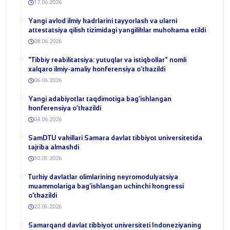
17.06.2026
Yangi avlod ilmiy kadrlarini tayyorlash va ularni
attestatsiya qilish tizimidagi yangiliklar muhokama etildi
08.06.2026
​"Tibbiy reabilitatsiya: yutuqlar va istiqbollar" nomli
xalqaro ilmiy-amaliy konferensiya o‘tkazildi
06.06.2026
​Yangi adabiyotlar taqdimotiga bag‘ishlangan
konferensiya o‘tkazildi
04.06.2026
SamDTU vakillari Samara davlat tibbiyot universitetida
tajriba almashdi
30.05.2026
​Turkiy davlatlar olimlarining neyromodulyatsiya
muammolariga bag‘ishlangan uchinchi kongressi
o‘tkazildi
22.05.2026
Samarqand davlat tibbiyot universiteti Indoneziyaning