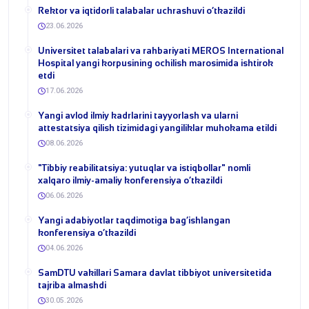
​Rektor va iqtidorli talabalar uchrashuvi o‘tkazildi
23.06.2026
Universitet talabalari va rahbariyati MEROS International
Hospital yangi korpusining ochilish marosimida ishtirok
etdi
17.06.2026
Yangi avlod ilmiy kadrlarini tayyorlash va ularni
attestatsiya qilish tizimidagi yangiliklar muhokama etildi
08.06.2026
​"Tibbiy reabilitatsiya: yutuqlar va istiqbollar" nomli
xalqaro ilmiy-amaliy konferensiya o‘tkazildi
06.06.2026
​Yangi adabiyotlar taqdimotiga bag‘ishlangan
konferensiya o‘tkazildi
04.06.2026
SamDTU vakillari Samara davlat tibbiyot universitetida
tajriba almashdi
30.05.2026