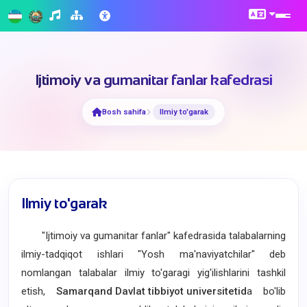
Ijtimoiy va gumanitar fanlar kafedrasi
Bosh sahifa
Ilmiy to'garak
Ilmiy to'garak
"Ijtimoiy va gumanitar fanlar" kafedrasida talabalarning
ilmiy-tadqiqot ishlari "Yosh ma'naviyatchilar" deb
nomlangan talabalar ilmiy to'garagi yig'ilishlarini tashkil
etish,
Samarqand Davlat tibbiyot universitetid
a bo'lib