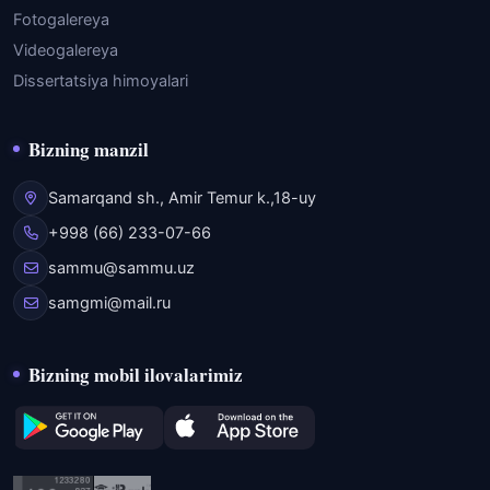
Fotogalereya
Videogalereya
Dissertatsiya himoyalari
Bizning manzil
Samarqand sh., Amir Temur k.,18-uy
+998 (66) 233-07-66
sammu@sammu.uz
samgmi@mail.ru
Bizning mobil ilovalarimiz