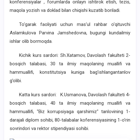
konferensiyalar , forumlarda onlayn ishtirok etish, tezis,
maqola yozish va doklad bilan chiqishi kuzatib boriladi.
To'garak faoliyati uchun mas'ul rahbar o'qituvchi
Aslamkulova Parvina Jamshedovna, bugungi kundailmiy
ishlar olib bormoqda.
Kichik kurs sardori: Sh.Xatamov, Davolash fakulteti 2-
bosqich talabasi, 30 ta ilmiy maqolaning muallifi va
hammuallifi, konstitutsiya kuniga bag’ishlangantanlov
g’olibi.
Katta kurs sardori: K.Usmanova, Davolash fakulteti 4-
bosqich talabasi, 40 ta ilmiy maqolaning muallifi va
hammuallifi, "Biz korrupsiyaga qarshimiz" tanlovining 1-
darajali diplom sohibi, 80-talabalar koferensiyasining 1-o’rin
sovrindori va rektor stipendiyasi sohibi.