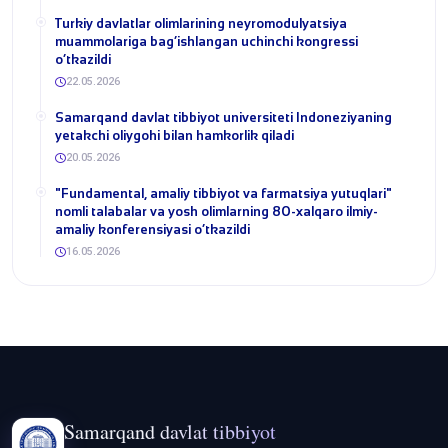
​Turkiy davlatlar olimlarining neyromodulyatsiya
muammolariga bag‘ishlangan uchinchi kongressi
o‘tkazildi
22.05.2026
Samarqand davlat tibbiyot universiteti Indoneziyaning
yetakchi oliygohi bilan hamkorlik qiladi
20.05.2026
​"Fundamental, amaliy tibbiyot va farmatsiya yutuqlari"
nomli talabalar va yosh olimlarning 80-xalqaro ilmiy-
amaliy konferensiyasi o‘tkazildi
16.05.2026
Samarqand davlat tibbiyot