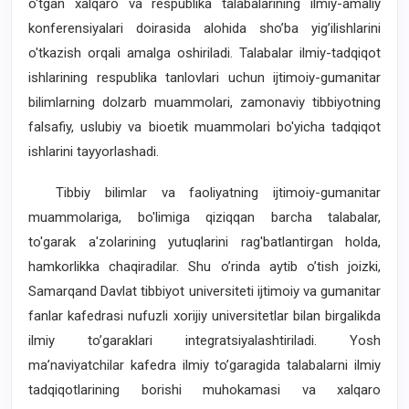
o'tgan xalqaro va respublika talabalarining ilmiy-amaliy
konferensiyalari doirasida alohida sho’ba yig’ilishlarini
o'tkazish orqali amalga oshiriladi. Talabalar ilmiy-tadqiqot
ishlarining respublika tanlovlari uchun ijtimoiy-gumanitar
bilimlarning dolzarb muammolari, zamonaviy tibbiyotning
falsafiy, uslubiy va bioetik muammolari bo'yicha tadqiqot
ishlarini tayyorlashadi.
Tibbiy bilimlar va faoliyatning ijtimoiy-gumanitar
muammolariga, bo'limiga qiziqqan barcha talabalar,
to'garak a'zolarining yutuqlarini rag'batlantirgan holda,
hamkorlikka chaqiradilar. Shu o’rinda aytib o’tish joizki,
Samarqand Davlat tibbiyot universiteti ijtimoiy va gumanitar
fanlar kafedrasi nufuzli xorijiy universitetlar bilan birgalikda
ilmiy to’garaklari integratsiyalashtiriladi. Yosh
ma’naviyatchilar kafedra ilmiy to’garagida talabalarni ilmiy
tadqiqotlarining borishi muhokamasi va xalqaro