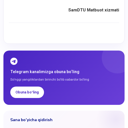
SamDTU Matbuot xizmati
Telegram kanalimizga obuna bo‘ling
So‘nggi yangiliklardan birinchi bo‘lib xabardor bo‘ling
Obuna boʻling
Sana bo'yicha qidirish