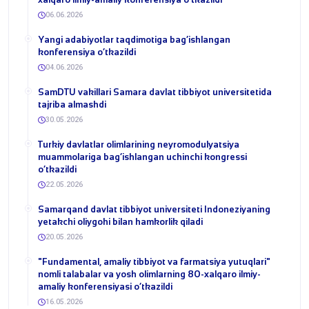
06.06.2026
​Yangi adabiyotlar taqdimotiga bag‘ishlangan
konferensiya o‘tkazildi
04.06.2026
SamDTU vakillari Samara davlat tibbiyot universitetida
tajriba almashdi
30.05.2026
​Turkiy davlatlar olimlarining neyromodulyatsiya
muammolariga bag‘ishlangan uchinchi kongressi
o‘tkazildi
22.05.2026
Samarqand davlat tibbiyot universiteti Indoneziyaning
yetakchi oliygohi bilan hamkorlik qiladi
20.05.2026
​"Fundamental, amaliy tibbiyot va farmatsiya yutuqlari"
nomli talabalar va yosh olimlarning 80-xalqaro ilmiy-
amaliy konferensiyasi o‘tkazildi
16.05.2026