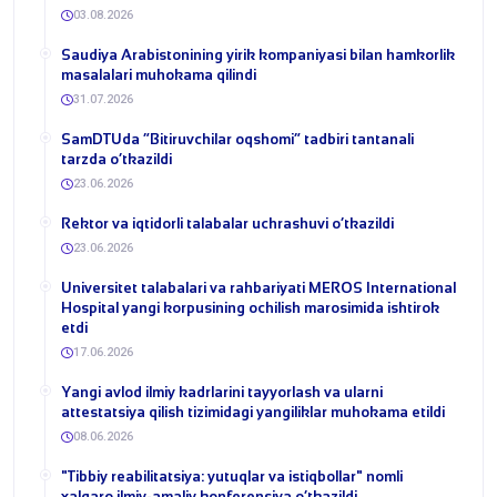
03.08.2026
​Saudiya Arabistonining yirik kompaniyasi bilan hamkorlik
masalalari muhokama qilindi
31.07.2026
​SamDTUda “Bitiruvchilar oqshomi” tadbiri tantanali
tarzda o‘tkazildi
23.06.2026
​Rektor va iqtidorli talabalar uchrashuvi o‘tkazildi
23.06.2026
Universitet talabalari va rahbariyati MEROS International
Hospital yangi korpusining ochilish marosimida ishtirok
etdi
17.06.2026
Yangi avlod ilmiy kadrlarini tayyorlash va ularni
attestatsiya qilish tizimidagi yangiliklar muhokama etildi
08.06.2026
​"Tibbiy reabilitatsiya: yutuqlar va istiqbollar" nomli
xalqaro ilmiy-amaliy konferensiya o‘tkazildi