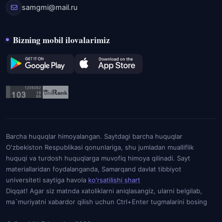
samgmi@mail.ru
Bizning mobil ilovalarimiz
Barcha huquqlar himoyalangan. Saytdagi barcha huquqlar
O'zbekiston Respublikasi qonunlariga, shu jumladan mualliflik
huquqi va turdosh huquqlarga muvofiq himoya qilinadi. Sayt
materiallaridan foydalanganda, Samarqand davlat tibbiyot
universiteti saytiga havola
ko'rsatilishi shart
Diqqat! Agar siz matnda xatoliklarni aniqlasangiz, ularni belgilab,
ma`muriyatni xabardor qilish uchun Ctrl+Enter tugmalarini bosing