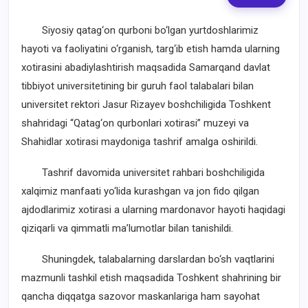
Siyosiy qatag‘on qurboni bo‘lgan yurtdoshlarimiz
hayoti va faoliyatini o‘rganish, targ‘ib etish hamda ularning
xotirasini abadiylashtirish maqsadida Samarqand davlat
tibbiyot universitetining bir guruh faol talabalari bilan
universitet rektori Jasur Rizayev boshchiligida Toshkent
shahridagi “Qatag‘on qurbonlari xotirasi” muzeyi va
Shahidlar xotirasi maydoniga tashrif amalga oshirildi.
Tashrif davomida universitet rahbari boshchiligida
xalqimiz manfaati yo‘lida kurashgan va jon fido qilgan
ajdodlarimiz xotirasi a ularning mardonavor hayoti haqidagi
qiziqarli va qimmatli ma’lumotlar bilan tanishildi.
Shuningdek, talabalarning darslardan bo‘sh vaqtlarini
mazmunli tashkil etish maqsadida Toshkent shahrining bir
qancha diqqatga sazovor maskanlariga ham sayohat