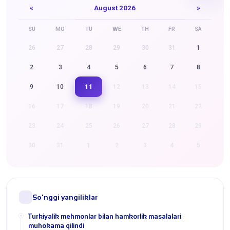
«
August 2026
»
SU
MO
TU
WE
TH
FR
SA
26
27
28
29
30
31
1
2
3
4
5
6
7
8
11
9
10
12
13
14
15
16
17
18
19
20
21
22
23
24
25
26
27
28
29
30
31
1
2
3
4
5
So'nggi yangiliklar
Turkiyalik mehmonlar bilan hamkorlik masalalari
muhokama qilindi