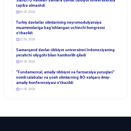
SamDTU vakillari Samara davlat tibbiyot universitetida
tajriba almashdi
30.05.2026
​Turkiy davlatlar olimlarining neyromodulyatsiya
muammolariga bag‘ishlangan uchinchi kongressi
o‘tkazildi
22.05.2026
Samarqand davlat tibbiyot universiteti Indoneziyaning
yetakchi oliygohi bilan hamkorlik qiladi
20.05.2026
​"Fundamental, amaliy tibbiyot va farmatsiya yutuqlari"
nomli talabalar va yosh olimlarning 80-xalqaro ilmiy-
amaliy konferensiyasi o‘tkazildi
16.05.2026