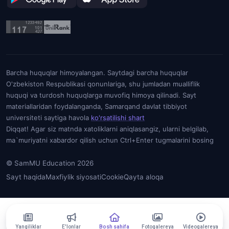
Barcha huquqlar himoyalangan. Saytdagi barcha huquqlar
O'zbekiston Respublikasi qonunlariga, shu jumladan mualliflik
huquqi va turdosh huquqlarga muvofiq himoya qilinadi. Sayt
materiallaridan foydalanganda, Samarqand davlat tibbiyot
universiteti saytiga havola
ko'rsatilishi shart
Diqqat! Agar siz matnda xatoliklarni aniqlasangiz, ularni belgilab,
ma`muriyatni xabardor qilish uchun Ctrl+Enter tugmalarini bosing
© SamMU Education 2026
Sayt haqida
Maxfiylik siyosati
Cookie
Qayta aloqa
Yangiliklar
E'lonlar
Bosh sahifa
Fotogalereya
Videogalereya