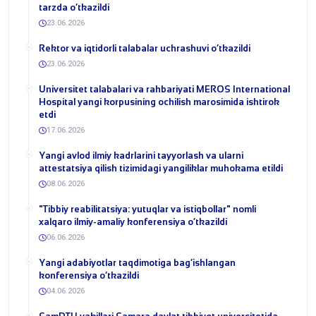
tarzda o‘tkazildi
23.06.2026
​Rektor va iqtidorli talabalar uchrashuvi o‘tkazildi
23.06.2026
Universitet talabalari va rahbariyati MEROS International
Hospital yangi korpusining ochilish marosimida ishtirok
etdi
17.06.2026
Yangi avlod ilmiy kadrlarini tayyorlash va ularni
attestatsiya qilish tizimidagi yangiliklar muhokama etildi
08.06.2026
​"Tibbiy reabilitatsiya: yutuqlar va istiqbollar" nomli
xalqaro ilmiy-amaliy konferensiya o‘tkazildi
06.06.2026
​Yangi adabiyotlar taqdimotiga bag‘ishlangan
konferensiya o‘tkazildi
04.06.2026