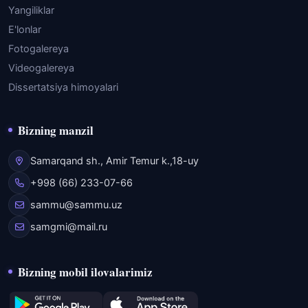
Yangiliklar
E'lonlar
Fotogalereya
Videogalereya
Dissertatsiya himoyalari
Bizning manzil
Samarqand sh., Amir Temur k.,18-uy
+998 (66) 233-07-66
sammu@sammu.uz
samgmi@mail.ru
Bizning mobil ilovalarimiz