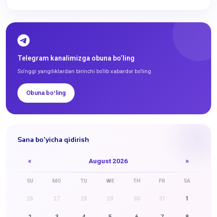
Telegram kanalimizga obuna bo‘ling
So‘nggi yangiliklardan birinchi bo‘lib xabardor bo‘ling
Obuna boʻling
Sana bo'yicha qidirish
«
August 2026
»
SU
MO
TU
WE
TH
FR
SA
26
27
28
29
30
31
1
2
3
4
5
6
7
8