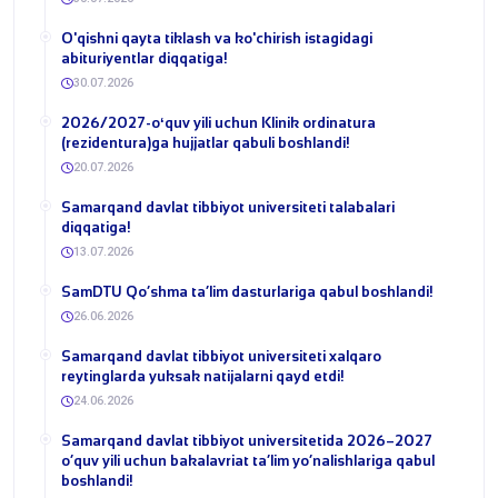
​O'qishni qayta tiklash va ko'chirish istagidagi
abituriyentlar diqqatiga!
30.07.2026
​2026/2027-oʻquv yili uchun Klinik ordinatura
(rezidentura)ga hujjatlar qabuli boshlandi!
20.07.2026
Samarqand davlat tibbiyot universiteti talabalari
diqqatiga!
13.07.2026
​SamDTU Qo‘shma ta’lim dasturlariga qabul boshlandi!
26.06.2026
Samarqand davlat tibbiyot universiteti xalqaro
reytinglarda yuksak natijalarni qayd etdi!
24.06.2026
Samarqand davlat tibbiyot universitetida 2026–2027
o‘quv yili uchun bakalavriat ta’lim yo‘nalishlariga qabul
boshlandi!