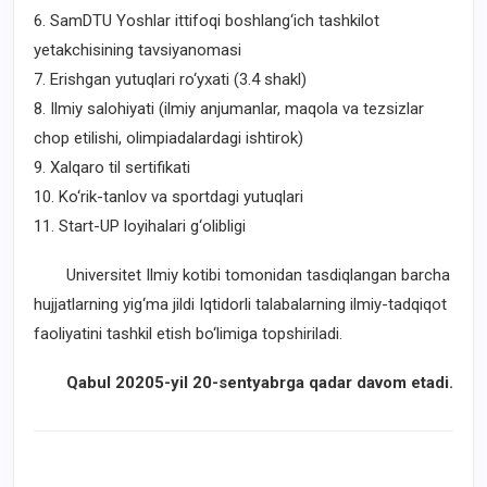
6. SamDTU Yoshlar ittifoqi boshlang‘ich tashkilot
yetakchisining tavsiyanomasi
7. Erishgan yutuqlari ro‘yxati (3.4 shakl)
8. Ilmiy salohiyati (ilmiy anjumanlar, maqola va tezsizlar
chop etilishi, olimpiadalardagi ishtirok)
9. Xalqaro til sertifikati
10. Ko‘rik-tanlov va sportdagi yutuqlari
11. Start-UP loyihalari g‘olibligi
Universitet Ilmiy kotibi tomonidan tasdiqlangan barcha
hujjatlarning yig‘ma jildi Iqtidorli talabalarning ilmiy-tadqiqot
faoliyatini tashkil etish bo‘limiga topshiriladi.
Qabul 20205-yil 20-sentyabrga qadar davom etadi.