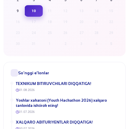
10
9
11
12
13
14
15
16
17
18
19
20
21
22
23
24
25
26
27
28
29
30
31
1
2
3
4
5
So'nggi e'lonlar
​TEXNIKUM BITIRUVCHILARI DIQQATIGA!
01.08.2026
Yoshlar xakatoni (Youth Hackathon 2026) xalqaro
tanlovida ishtirok eting!
31.07.2026
​XALQARO ABITURIYENTLAR DIQQATIGA!
30.07.2026