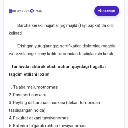
08.09.2025
1936
Ulashish
Barcha kerakli hujjatlar yig‘majild (fayl papka) da olib
kelinadi.
Erishgan yutuqlaringiz: sertifikatlar, diplomlar, maqola
va tezislaringiz ilmiy kotib tomonidan tasdiqlanishi kerak.
Tanlovda ishtirok etish uchun quyidagi hujjatlar
taqdim etilishi lozim:
1. Talaba ma’lumotnomasi
2. Passport nusxasi
3. Reyting daftarchasi nusxasi (dekan tomonidan
tasdiqlangan holda)
4. Fakultet dekani tavsiyanomasi
5. Kafedra to‘garak rahbari tavsiyanomasi