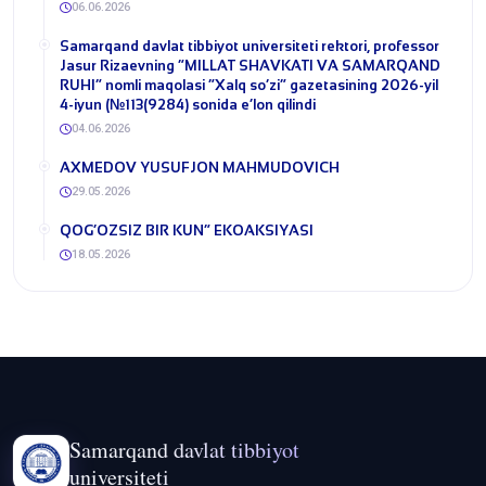
06.06.2026
​Samarqand davlat tibbiyot universiteti rektori, professor
Jasur Rizaevning “MILLAT SHAVKATI VA SAMARQAND
RUHI” nomli maqolasi “Xalq so‘zi” gazetasining 2026-yil
4-iyun (№113(9284) sonida e’lon qilindi
04.06.2026
​AXMEDOV YUSUFJON MAHMUDOVICH
29.05.2026
QOG‘OZSIZ BIR KUN” EKOAKSIYASI
18.05.2026
Samarqand davlat tibbiyot
universiteti