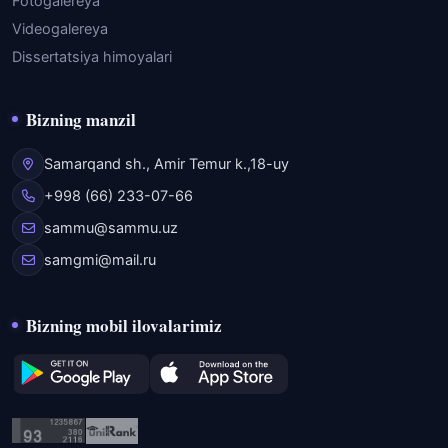
Fotogalereya
Videogalereya
Dissertatsiya himoyalari
Bizning manzil
Samarqand sh., Amir Temur k.,18-uy
+998 (66) 233-07-66
sammu@sammu.uz
samgmi@mail.ru
Bizning mobil ilovalarimiz