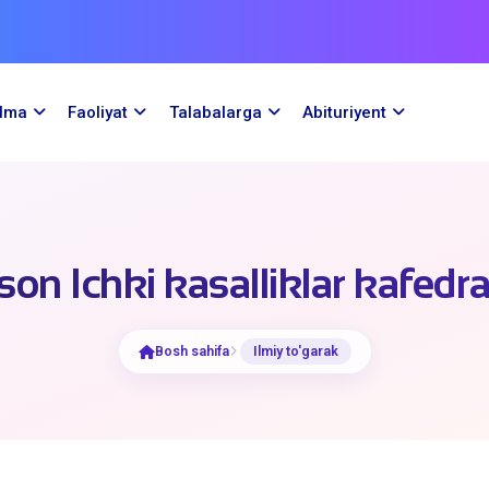
ilma
Faoliyat
Talabalarga
Abituriyent
-son Ichki kasalliklar kafedra
Bosh sahifa
Ilmiy to'garak