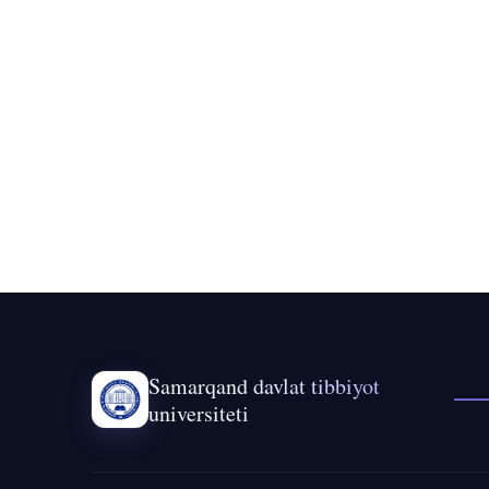
Samarqand davlat tibbiyot
universiteti