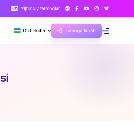
Ijtimoiy tarmoqlar
O'zbekcha
Tizimga kirish
si