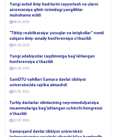
Yangi avlod ilmiy kadrlarini tayyorlash va ularni
attestatsiya qilish tizimidagi yangiliklar
muhokama etildi
08.06.2026
​"Tibbiy reabilitatsiya: yutuqlar va istiqbollar" nomli
xalqaro ilmiy-amaliy konferensiya o‘tkazildi
06.06.2026
​Yangi adabiyotlar taqdimotiga bag‘ishlangan
konferensiya o‘tkazildi
04.06.2026
SamDTU vakillari Samara davlat tibbiyot
universitetida tajriba almashdi
30.05.2026
​Turkiy davlatlar olimlarining neyromodulyatsiya
muammolariga bag‘ishlangan uchinchi kongressi
o‘tkazildi
22.05.2026
Samarqand davlat tibbiyot universiteti
Indoneziyaning yetakchi oliygohi bilan hamkorlik