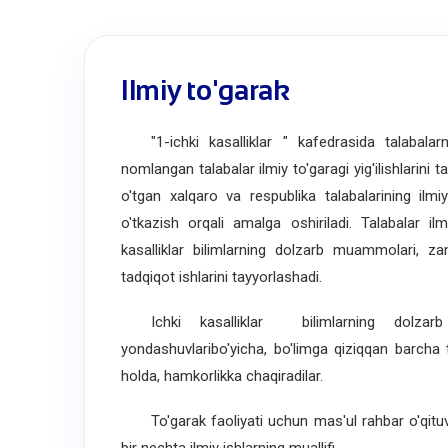
Ilmiy to'garak
"1-ichki kasalliklar " kafedrasida talabalarni
nomlangan talabalar ilmiy to'garagi yig'ilishlarini t
o'tgan xalqaro va respublika talabalarining ilmiy-
o'tkazish orqali amalga oshiriladi. Talabalar ilm
kasalliklar bilimlarning dolzarb muammolari, z
tadqiqot ishlarini tayyorlashadi.
Ichki kasalliklar bilimlarning dolzarb
yondashuvlaribo'yicha, bo'limga qiziqqan barcha ta
holda, hamkorlikka chaqiradilar.
To'garak faoliyati uchun mas'ul rahbar o'qit