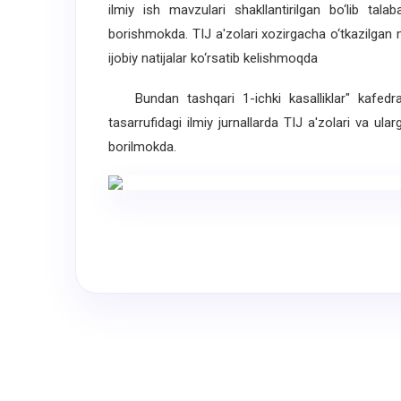
ilmiy ish mavzulari shakllantirilgan bo‘lib talab
borishmokda. TIJ a'zolari xozirgacha o‘tkazilgan m
ijobiy natijalar ko‘rsatib kelishmoqda
Bundan tashqari 1-ichki kasalliklar" kafedra
tasarrufidagi ilmiy jurnallarda TIJ a'zolari va ul
borilmokda.