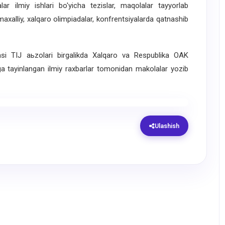
alar ilmiy ishlari bo'yicha tezislar, maqolalar tayyorlab
axalliy, xalqaro olimpiadalar, konfrentsiyalarda qatnashib
si TIJ aьzolari birgalikda Xalqaro va Respublika OAK
arga tayinlangan ilmiy raxbarlar tomonidan makolalar yozib
Ulashish