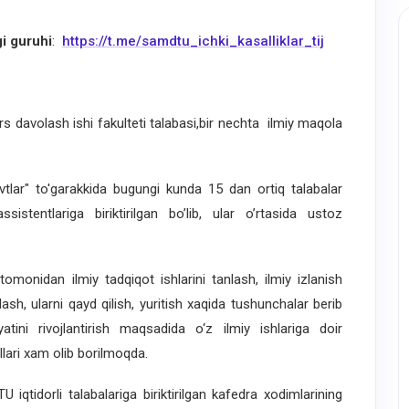
i guruhi
:
https://t.me/samdtu_ichki_kasalliklar_tij
 davolash ishi fakulteti talabasi,bir nechta ilmiy maqola
vtlar" to'garakkida bugungi kunda 15 dan ortiq talabalar
istentlariga biriktirilgan bo’lib, ular o’rtasida ustoz
monidan ilmiy tadqiqot ishlarini tanlash, ilmiy izlanish
plash, ularni qayd qilish, yuritish xaqida tushunchalar berib
yatini rivojlantirish maqsadida o‘z ilmiy ishlariga doir
llari xam olib borilmoqda.
dorli talabalariga biriktirilgan kafedra xodimlarining