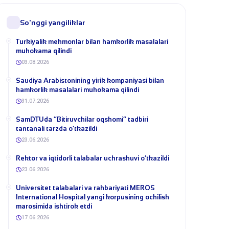
So'nggi yangiliklar
Turkiyalik mehmonlar bilan hamkorlik masalalari
muhokama qilindi
03.08.2026
​Saudiya Arabistonining yirik kompaniyasi bilan
hamkorlik masalalari muhokama qilindi
31.07.2026
​SamDTUda “Bitiruvchilar oqshomi” tadbiri
tantanali tarzda o‘tkazildi
23.06.2026
​Rektor va iqtidorli talabalar uchrashuvi o‘tkazildi
23.06.2026
Universitet talabalari va rahbariyati MEROS
International Hospital yangi korpusining ochilish
marosimida ishtirok etdi
17.06.2026