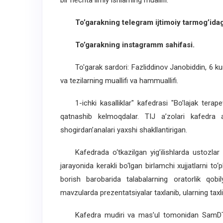
bir nechta ilmiy ishlarning muallifi.
To’garakning telegram ijtimoiy tarmog’idag
To’garakning instagramm sahifasi.
To'garak sardori: Fazliddinov Janobiddin, 6 kurs
va tezilarning muallifi va hammuallifi.
1-ichki kasalliklar" kafedrasi "Bo’lajak terape
qatnashib kelmoqdalar. TIJ a’zolari kafedra ass
shogirdan’analari yaxshi shakllantirigan.
Kafedrada o‘tkazilgan yig’ilishlarda ustozlar to
jarayonida kerakli bo‘lgan birlamchi xujjatlarni to‘
borish barobarida talabalarning oratorlik qobil
mavzularda prezentatsiyalar taxlanib, ularning taxli
Kafedra mudiri va mas’ul tomonidan SamDTU iqti