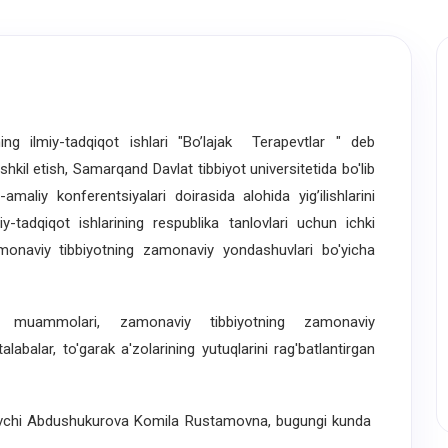
ng ilmiy-tadqiqot ishlari "Bo’lajak Terapevtlar " deb
ashkil etish, Samarqand Davlat tibbiyot universitetida bo'lib
amaliy konferentsiyalari doirasida alohida yig’ilishlarini
iy-tadqiqot ishlarining respublika tanlovlari uchun ichki
amonaviy tibbiyotning zamonaviy yondashuvlari bo'yicha
 muammolari, zamonaviy tibbiyotning zamonaviy
labalar, to'garak a'zolarining yutuqlarini rag'batlantirgan
uvchi Abdushukurova Komila Rustamovna, bugungi kunda