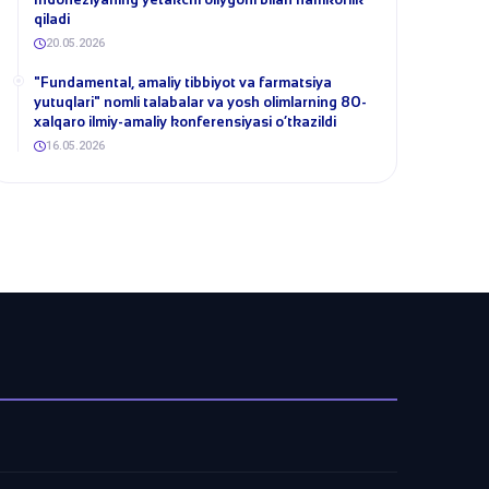
qiladi
20.05.2026
​"Fundamental, amaliy tibbiyot va farmatsiya
yutuqlari" nomli talabalar va yosh olimlarning 80-
xalqaro ilmiy-amaliy konferensiyasi o‘tkazildi
16.05.2026