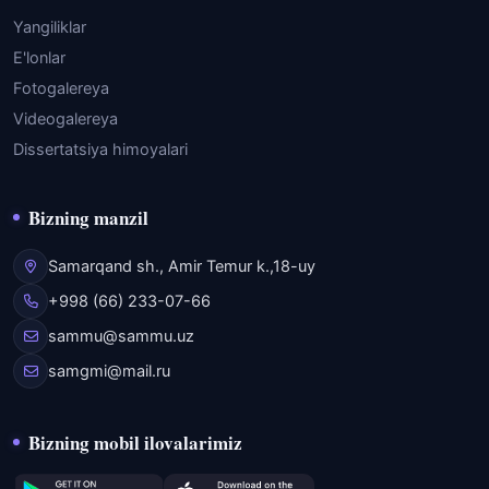
Yangiliklar
E'lonlar
Fotogalereya
Videogalereya
Dissertatsiya himoyalari
Bizning manzil
Samarqand sh., Amir Temur k.,18-uy
+998 (66) 233-07-66
sammu@sammu.uz
samgmi@mail.ru
Bizning mobil ilovalarimiz