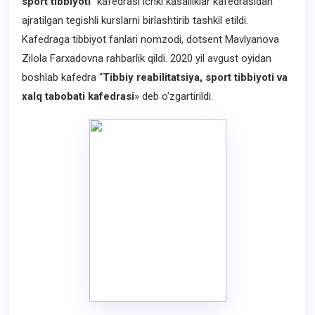
sport tibbiyoti"
kafedrasi ichki kasalliklar kafedrasidan
ajratilgan tegishli kurslarni birlashtirib tashkil etildi.
Kafedraga tibbiyot fanlari nomzodi, dotsent Mavlyanova
Zilola Farxadovna rahbarlik qildi. 2020 yil avgust oyidan
boshlab kafedra “
Tibbiy reabilitatsiya, sport tibbiyoti va
xalq tabobati kafedrasi
» deb o'zgartirildi.