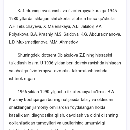
Kafedraning rivojlanishi va fizioterapiya kursiga 1945-
1980 yillarda ishlagan shifokorlar alohida hissa qo'shdilar:
A.F. Tekuchayeva, X. Malenskaya, A.D. Jalalov, V.A.
Polyakova, B.A. Krasniy, M.S. Saidova, K.G. Abduraxmanova,
L.D. Muxamedjanova, M.M. Ahmedov.
Shuningdek, dotsent Oblakulova Z.B.ning hissasini
ta'kidlash lozim. U 1936 yildan beri doimiy ravishda ishlagan
va aholiga fizioterapiya xizmatini takomillashtirishda
ishtirok etgan.
1966 yildan 1990 yilgacha fizioterapiya bo'limini B.A.
Krasniy boshqargan buning natijasida tabiiy va oldindan
shakllangan jismoniy omillardan foydalangan holda
kasalliklarni diagnostika qilish, davolash va oldini olishning
qo'llaniladigan tamoyillari va usullarining umumiyligi