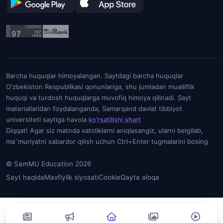
Barcha huquqlar himoyalangan. Saytdagi barcha huquqlar
O'zbekiston Respublikasi qonunlariga, shu jumladan mualliflik
huquqi va turdosh huquqlarga muvofiq himoya qilinadi. Sayt
materiallaridan foydalanganda, Samarqand davlat tibbiyot
universiteti saytiga havola
ko'rsatilishi shart
Diqqat! Agar siz matnda xatoliklarni aniqlasangiz, ularni belgilab,
ma`muriyatni xabardor qilish uchun Ctrl+Enter tugmalarini bosing
© SamMU Education 2026
Sayt haqida
Maxfiylik siyosati
Cookie
Qayta aloqa