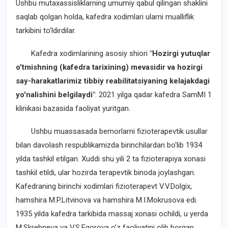
Ushbu mutaxassisliklarning umumiy qabul qilingan shaklini
saqlab qolgan holda, kafedra xodimlari ularni mualliflik
tarkibini to'ldirdilar.
Kafedra xodimlarining asosiy shiori
"Hozirgi yutuqlar
o'tmishning (kafedra tarixining) mevasidir va hozirgi
say-harakatlarimiz tibbiy reabilitatsiyaning kelajakdagi
yo'nalishini belgilaydi"
. 2021 yilga qadar kafedra SamMI 1
klinikasi bazasida faoliyat yuritgan.
Ushbu muassasada bemorlarni fizioterapevtik usullar
bilan davolash respublikamizda birinchilardan bo'lib 1934
yilda tashkil etilgan. Xuddi shu yili 2 ta fizioterapiya xonasi
tashkil etildi, ular hozirda terapevtik binoda joylashgan.
Kafedraning birinchi xodimlari fizioterapevt V.V.Dolgix,
hamshira M.P.Litvinova va hamshira M.I.Mokrusova edi.
1935 yilda kafedra tarkibida massaj xonasi ochildi, u yerda
M.Skrebneva va V.S.Egorova o’z faoliyatini olib borgan.