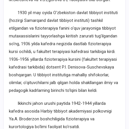
1930 yil may oyida O'zbekiston davlat tibbiyot instituti
(hozirgi Samarqand davlat tibbiyot instituti) tashkil
etilgandan va fizioterapiya fanini o'quv jarayoniga tibbiyot
mutaxassislarini tayyorlashga kiritish zarurati tug'ilgandan
so'ng, 1936 yilda kafedra negizida dastlab fizioterapiya
kursi ochildi, u fakultet terapiyasi kafedrasi tarkibiga kirdi.
1936-1956 yillarda fizioterapiya kursini (fakultet terapiyasi
kafedrasi tarkibida) dotsent P.I. Denisova-Suschevskaya
boshqargan. U tibbiyot institutiga mahalliy shifokorlar,
olimlar, o'qituvchilarni jalb qilgan holda shakllangan ilmiy va
pedagogik kadrlarning birinchi to'lqini bilan keldi.
Ikkinchi jahon urushi paytida 1942-1944 yillarda
kafedra asosida Harbiy tibbiyot akademiyasi polkovnigi
Ya.A. Broderzon boshchiligida fizioterapiya va
kurortologiya bo'limi faoliyat ko'rsatdi.