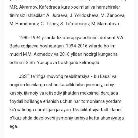
M.R. Akramov. Kafedrada kurs xodimlari va hamshiralar
tinimsiz ishladilar: A. Juraeva, J. Yo'ldosheva, M. Zaripova,
M. Hamdamov, G. Tillaev, S. To'xtaminov, M. Mamatova.
1990-1994 yillarda fizioterapiya bo’limini dotsent V.A.
Badalxodjaeva boshqargan. 1994-2016 yillarda bo’lim
mudiri M.M. Axmedov va 2016 yildan hozirgi kungacha
bo’limni S.Sh. Yusupova boshqarib kelmoqda.
JSST ta'rifiga muvofiq reabilitatsiya - bu kasal va
nogiron kishilarga ushbu kasallik bilan jismoniy, ruhiy,
kasbiy, ijtimoiy va iqtisodiy jihatdan maksimal darajada
foydali bo'lishga erishish uchun har tomonlama yordam
ko'rsatishga qaratilgan jarayon. Reabilitatsiya tadbirlarini
o'tkazishda davolovchi jismoniy tarbiya katta ahamiyatga
ega.