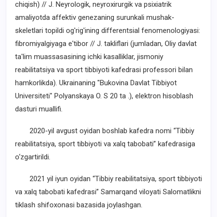
chiqish) // J. Neyrologik, neyroxirurgik va psixiatrik
amaliyotda affektiv genezaning surunkali mushak-
skeletlari topildi og'rig'ining differentsial fenomenologiyasi:
fibromiyalgiyaga e'tibor // J. takliflari (jumladan, Oliy davlat
ta'lim muassasasining ichki kasalliklar, jismoniy
reabilitatsiya va sport tibbiyoti kafedrasi professori bilan
hamkorlikda). Ukrainaning "Bukovina Davlat Tibbiyot
Universiteti" Polyanskaya O. S 20 ta .), elektron hisoblash
dasturi muallifi.
2020-yil avgust oyidan boshlab kafedra nomi “Tibbiy
reabilitatsiya, sport tibbiyoti va xalq tabobati” kafedrasiga
o‘zgartirildi.
2021 yil iyun oyidan “Tibbiy reabilitatsiya, sport tibbiyoti
va xalq tabobati kafedrasi” Samarqand viloyati Salomatlikni
tiklash shifoxonasi bazasida joylashgan.