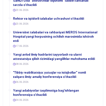
​SamDTUda “Bitiruvchilar oqshomi” tadbiri tantanali
tarzda o‘tkazildi
23.06.2026
​Rektor va iqtidorli talabalar uchrashuvi o‘tkazildi
23.06.2026
Universitet talabalari va rahbariyati MEROS International
Hospital yangi korpusining ochilish marosimida ishtirok
etdi
17.06.2026
Yangi avlod ilmiy kadrlarini tayyorlash va ularni
attestatsiya qilish tizimidagi yangiliklar muhokama etildi
08.06.2026
​"Tibbiy reabilitatsiya: yutuqlar va istiqbollar" nomli
xalqaro ilmiy-amaliy konferensiya o‘tkazildi
06.06.2026
​Yangi adabiyotlar taqdimotiga bag‘ishlangan
konferensiya o‘tkazildi
04.06.2026