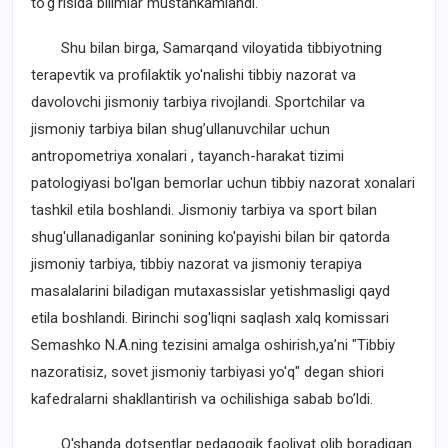
to'g'risida bilimlar mustahkamlandi.
Shu bilan birga, Samarqand viloyatida tibbiyotning
terapevtik va profilaktik yo'nalishi tibbiy nazorat va
davolovchi jismoniy tarbiya rivojlandi. Sportchilar va
jismoniy tarbiya bilan shug’ullanuvchilar uchun
antropometriya xonalari , tayanch-harakat tizimi
patologiyasi bo'lgan bemorlar uchun tibbiy nazorat xonalari
tashkil etila boshlandi. Jismoniy tarbiya va sport bilan
shug'ullanadiganlar sonining ko'payishi bilan bir qatorda
jismoniy tarbiya, tibbiy nazorat va jismoniy terapiya
masalalarini biladigan mutaxassislar yetishmasligi qayd
etila boshlandi. Birinchi sog'liqni saqlash xalq komissari
Semashko N.A.ning tezisini amalga oshirish,ya’ni "Tibbiy
nazoratisiz, sovet jismoniy tarbiyasi yo'q" degan shiori
kafedralarni shakllantirish va ochilishiga sabab bo’ldi.
O'shanda dotsentlar pedagogik faoliyat olib boradigan