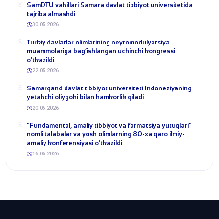
SamDTU vakillari Samara davlat tibbiyot universitetida
tajriba almashdi
30.05.2026
​Turkiy davlatlar olimlarining neyromodulyatsiya
muammolariga bag‘ishlangan uchinchi kongressi
o‘tkazildi
22.05.2026
Samarqand davlat tibbiyot universiteti Indoneziyaning
yetakchi oliygohi bilan hamkorlik qiladi
20.05.2026
​"Fundamental, amaliy tibbiyot va farmatsiya yutuqlari"
nomli talabalar va yosh olimlarning 80-xalqaro ilmiy-
amaliy konferensiyasi o‘tkazildi
16.05.2026