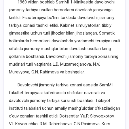
1960 yildan boshlab SamMI 1-klinikasida davolovchi
jismoniy tarbiya usullari bemorlarni davolash jarayoniga
kiritildi. Fizioterapiya bo'limi tarkibida davolovchi jismoniy
tarbiya xonasi tashkil etildi. Kabinet simulyatorlar, tibbiy
gimnastika uchun turli jihozlar bilan jihozlangan. Somatik
bo'limlarda bemorlarni davolashda yordamchi terapiya usuli
sifatida jismoniy mashqlar bilan davolash usullari keng
qo'llanila boshlandi. Davolovchi jismoniy tarbiya xonasining
mudirlari turli vaqtlarda L.D. Muxamedjanova, N.V.
Muravyova, G.N. Rahimova va boshqalar.
Davolovchi jismoniy tarbiya xonasi asosida SamMI
fakultet terapiyasi kafedrasida shifokor nazorati va
davolovchi jismoniy tarbiya kursi ish boshladi. Tibbiyot
instituti talabalari uchun amaliy mashg'ulotlar o'tkaziladigan
o'quv xonalari tashkil etildi. Dotsentlar Yu.P. Slovooxotov,
V.I. Krivoruchko, R.M. Rahimbaeva, G.N.Raximova. Kurs