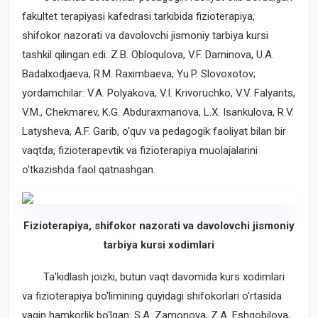
fakultet terapiyasi kafedrasi tarkibida fizioterapiya,
shifokor nazorati va davolovchi jismoniy tarbiya kursi
tashkil qilingan edi: Z.B. Obloqulova, V.F. Daminova, U.A.
Badalxodjaeva, R.M. Raximbaeva, Yu.P. Slovoxotov;
yordamchilar: V.A. Polyakova, V.I. Krivoruchko, V.V. Falyants,
V.M., Chekmarev, K.G. Abduraxmanova, L.X. Isankulova, R.V.
Latysheva, A.F. Garib, o'quv va pedagogik faoliyat bilan bir
vaqtda, fizioterapevtik va fizioterapiya muolajalarini
o'tkazishda faol qatnashgan.
Fizioterapiya, shifokor nazorati va davolovchi jismoniy
tarbiya kursi xodimlari
Ta'kidlash joizki, butun vaqt davomida kurs xodimlari
va fizioterapiya bo'limining quyidagi shifokorlari o'rtasida
yaqin hamkorlik bo'lgan: S.A. Zamonova, Z.A. Eshqobilova,