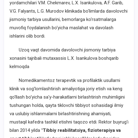
yordamchilari V.M. Chekmarev, L.X. Isankulova, A.F. Garib,
V.G. Falyants, L.G. Murodov klinikada bo'limlarda davolovchi
jismoniy tarbiya usullarini, bemorlarga ko'rsatmalarga
muvofiq foydalanish bo'yicha maslahat va davolash
ishlarini olib bordi.
Uzoq vaqt davomida davolovchi jismoniy tarbiya
xonasini tajribali mutaxassis L.X. Isankulova boshqarib
kelmoqda
Nomedikamentoz terapevtik va profilaktik usullarni
klinik va sog'lomlashtirish amaliyotiga joriy etish va keng
qo'llash bo'yicha sa'y-harakatlarni birlashtirish muhimligini
tushungan holda, qayta tiklovchi tibbiyot sohasidagi ilmiy
va uslubiy ishlanmalarni birlashtirishning ahamiyati,
mustaqil kafedra tashkil etishni taqozo etdi. Rektor buyrug'i
bilan 2014 yilda
"Tibbiy reabilitatsiya, fizioterapiya va