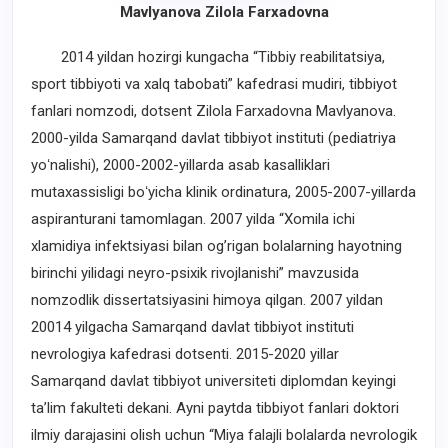
Mavlyanova Zilola Farxadovna
2014 yildan hozirgi kungacha “Tibbiy reabilitatsiya,
sport tibbiyoti va xalq tabobati” kafedrasi mudiri, tibbiyot
fanlari nomzodi, dotsent Zilola Farxadovna Mavlyanova.
2000-yilda Samarqand davlat tibbiyot instituti (pediatriya
yoʻnalishi), 2000-2002-yillarda asab kasalliklari
mutaxassisligi boʻyicha klinik ordinatura, 2005-2007-yillarda
aspiranturani tamomlagan. 2007 yilda “Xomila ichi
xlamidiya infektsiyasi bilan og’rigan bolalarning hayotning
birinchi yilidagi neyro-psixik rivojlanishi” mavzusida
nomzodlik dissertatsiyasini himoya qilgan. 2007 yildan
20014 yilgacha Samarqand davlat tibbiyot instituti
nevrologiya kafedrasi dotsenti. 2015-2020 yillar
Samarqand davlat tibbiyot universiteti diplomdan keyingi
ta’lim fakulteti dekani. Ayni paytda tibbiyot fanlari doktori
ilmiy darajasini olish uchun “Miya falajli bolalarda nevrologik