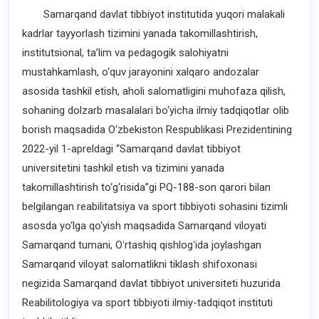
Samarqand davlat tibbiyot institutida yuqori malakali
kadrlar tayyorlash tizimini yanada takomillashtirish,
institutsional, ta’lim va pedagogik salohiyatni
mustahkamlash, o‘quv jarayonini xalqaro andozalar
asosida tashkil etish, aholi salomatligini muhofaza qilish,
sohaning dolzarb masalalari bo‘yicha ilmiy tadqiqotlar olib
borish maqsadida O‘zbekiston Respublikasi Prezidentining
2022-yil 1-apreldagi “Samarqand davlat tibbiyot
universitetini tashkil etish va tizimini yanada
takomillashtirish to‘g‘risida”gi PQ-188-son qarori bilan
belgilangan reabilitatsiya va sport tibbiyoti sohasini tizimli
asosda yo‘lga qo‘yish maqsadida Samarqand viloyati
Samarqand tumani, Oʻrtashiq qishlogʻida joylashgan
Samarqand viloyat salomatlikni tiklash shifoxonasi
negizida Samarqand davlat tibbiyot universiteti huzurida
Reabilitologiya va sport tibbiyoti ilmiy-tadqiqot instituti