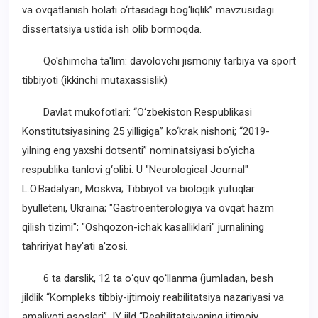
va ovqatlanish holati o‘rtasidagi bog‘liqlik” mavzusidagi
dissertatsiya ustida ish olib bormoqda.
Qo'shimcha ta'lim: davolovchi jismoniy tarbiya va sport
tibbiyoti (ikkinchi mutaxassislik)
Davlat mukofotlari: “O‘zbekiston Respublikasi
Konstitutsiyasining 25 yilligiga” ko‘krak nishoni; “2019-
yilning eng yaxshi dotsenti” nominatsiyasi bo‘yicha
respublika tanlovi g‘olibi. U "Neurological Journal"
L.O.Badalyan, Moskva; Tibbiyot va biologik yutuqlar
byulleteni, Ukraina; "Gastroenterologiya va ovqat hazm
qilish tizimi"; "Oshqozon-ichak kasalliklari" jurnalining
tahririyat hay'ati a'zosi.
6 ta darslik, 12 ta oʻquv qoʻllanma (jumladan, besh
jildlik “Kompleks tibbiy-ijtimoiy reabilitatsiya nazariyasi va
amaliyoti asoslari”, IY jild “Reabilitatsiyaning ijtimoiy,