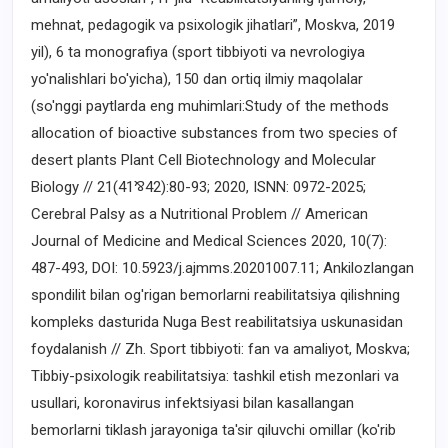
mehnat, pedagogik va psixologik jihatlari”, Moskva, 2019
yil), 6 ta monografiya (sport tibbiyoti va nevrologiya
yo'nalishlari bo'yicha), 150 dan ortiq ilmiy maqolalar
(so'nggi paytlarda eng muhimlari:Study of the methods
allocation of bioactive substances from two species of
desert plants Plant Cell Biotechnology and Molecular
Biology // 21(41⅋42):80-93; 2020, ISNN: 0972-2025;
Cerebral Palsy as a Nutritional Problem // American
Journal of Medicine and Medical Sciences 2020, 10(7):
487-493, DOI: 10.5923/j.ajmms.20201007.11; Ankilozlangan
spondilit bilan og'rigan bemorlarni reabilitatsiya qilishning
kompleks dasturida Nuga Best reabilitatsiya uskunasidan
foydalanish // Zh. Sport tibbiyoti: fan va amaliyot, Moskva;
Tibbiy-psixologik reabilitatsiya: tashkil etish mezonlari va
usullari, koronavirus infektsiyasi bilan kasallangan
bemorlarni tiklash jarayoniga ta'sir qiluvchi omillar (ko'rib