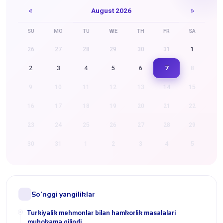
«
August 2026
»
SU
MO
TU
WE
TH
FR
SA
26
27
28
29
30
31
1
7
2
3
4
5
6
8
9
10
11
12
13
14
15
16
17
18
19
20
21
22
23
24
25
26
27
28
29
30
31
1
2
3
4
5
So'nggi yangiliklar
Turkiyalik mehmonlar bilan hamkorlik masalalari
muhokama qilindi