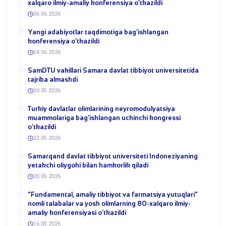
xalqaro ilmiy-amaliy konferensiya o‘tkazildi
06.06.2026
​Yangi adabiyotlar taqdimotiga bag‘ishlangan
konferensiya o‘tkazildi
04.06.2026
SamDTU vakillari Samara davlat tibbiyot universitetida
tajriba almashdi
30.05.2026
​Turkiy davlatlar olimlarining neyromodulyatsiya
muammolariga bag‘ishlangan uchinchi kongressi
o‘tkazildi
22.05.2026
Samarqand davlat tibbiyot universiteti Indoneziyaning
yetakchi oliygohi bilan hamkorlik qiladi
20.05.2026
​"Fundamental, amaliy tibbiyot va farmatsiya yutuqlari"
nomli talabalar va yosh olimlarning 80-xalqaro ilmiy-
amaliy konferensiyasi o‘tkazildi
16.05.2026