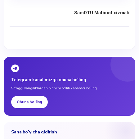
SamDTU Matbuot xizmati
Telegram kanalimizga obuna bo‘ling
So‘nggi yangiliklardan birinchi bo‘lib xabardor bo‘ling
Obuna boʻling
Sana bo'yicha qidirish