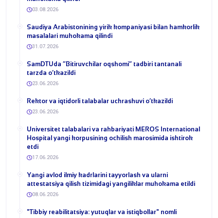
03.08.2026
​Saudiya Arabistonining yirik kompaniyasi bilan hamkorlik
masalalari muhokama qilindi
31.07.2026
​SamDTUda “Bitiruvchilar oqshomi” tadbiri tantanali
tarzda o‘tkazildi
23.06.2026
​Rektor va iqtidorli talabalar uchrashuvi o‘tkazildi
23.06.2026
Universitet talabalari va rahbariyati MEROS International
Hospital yangi korpusining ochilish marosimida ishtirok
etdi
17.06.2026
Yangi avlod ilmiy kadrlarini tayyorlash va ularni
attestatsiya qilish tizimidagi yangiliklar muhokama etildi
08.06.2026
​"Tibbiy reabilitatsiya: yutuqlar va istiqbollar" nomli