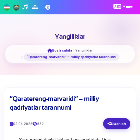
Yangiliklar
Bosh sahifa
Yangiliklar
​“Qaratereng-marvaridi” – milliy qadriyatlar tarannumi
​“Qaratereng-marvaridi” – milliy
qadriyatlar tarannumi
02.04.2026
882
Ulashish
Samarqand davlat tibbiyot universitetida Quyi