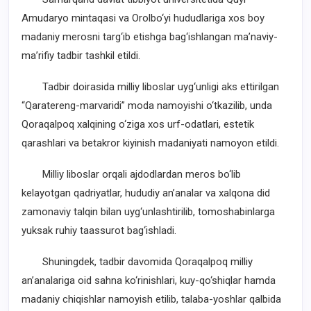
Amudaryo mintaqasi va Orolbo‘yi hududlariga xos boy
madaniy merosni targ‘ib etishga bag‘ishlangan ma’naviy-
ma’rifiy tadbir tashkil etildi.
Tadbir doirasida milliy liboslar uyg‘unligi aks ettirilgan
“Qaratereng-marvaridi” moda namoyishi o‘tkazilib, unda
Qoraqalpoq xalqining o‘ziga xos urf-odatlari, estetik
qarashlari va betakror kiyinish madaniyati namoyon etildi.
Milliy liboslar orqali ajdodlardan meros bo‘lib
kelayotgan qadriyatlar, hududiy an’analar va xalqona did
zamonaviy talqin bilan uyg‘unlashtirilib, tomoshabinlarga
yuksak ruhiy taassurot bag‘ishladi.
Shuningdek, tadbir davomida Qoraqalpoq milliy
an’analariga oid sahna ko‘rinishlari, kuy-qo‘shiqlar hamda
madaniy chiqishlar namoyish etilib, talaba-yoshlar qalbida