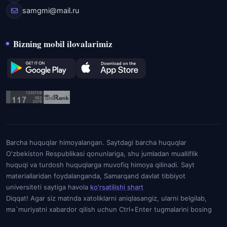
samgmi@mail.ru
Bizning mobil ilovalarimiz
Barcha huquqlar himoyalangan. Saytdagi barcha huquqlar
O'zbekiston Respublikasi qonunlariga, shu jumladan mualliflik
huquqi va turdosh huquqlarga muvofiq himoya qilinadi. Sayt
materiallaridan foydalanganda, Samarqand davlat tibbiyot
universiteti saytiga havola
ko'rsatilishi shart
Diqqat! Agar siz matnda xatoliklarni aniqlasangiz, ularni belgilab,
ma`muriyatni xabardor qilish uchun Ctrl+Enter tugmalarini bosing