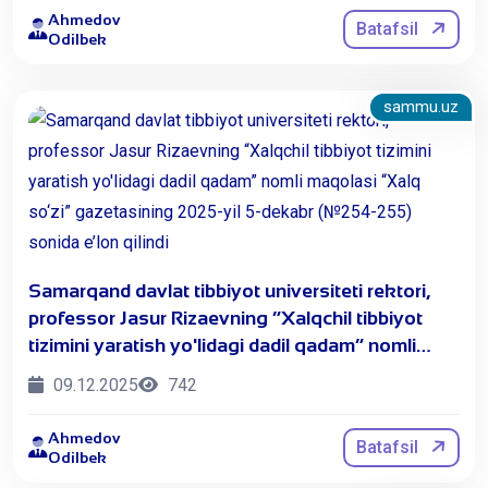
Ahmedov
Batafsil
Odilbek
sammu.uz
​Samarqand davlat tibbiyot universiteti rektori,
professor Jasur Rizaevning “Xalqchil tibbiyot
tizimini yaratish yo'lidagi dadil qadam” nomli
maqolasi “Xalq so‘zi” gazetasining 2025-yil 5-
09.12.2025
742
dekabr (№254-255) sonida e’lon qilindi
Ahmedov
Batafsil
Odilbek