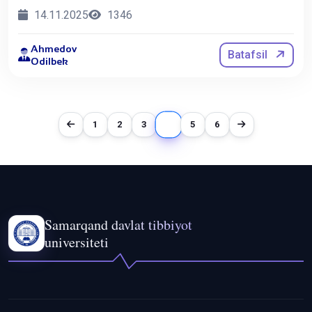
maqolasi “O‘zbekistonda sog‘liqni saqlash”
14.11.2025
1346
gazetasining 2025-yil 12-noyabr(№21) sonida
e’lon qilindi
Ahmedov
Batafsil
Odilbek
4
1
2
3
5
6
Samarqand davlat tibbiyot
universiteti