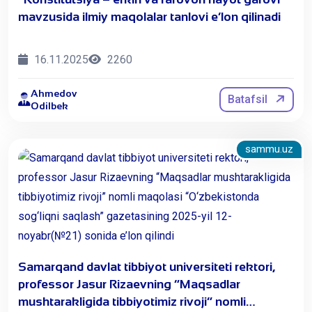
mavzusida ilmiy maqolalar tanlovi e’lon qilinadi
16.11.2025
2260
Ahmedov
Batafsil
Odilbek
sammu.uz
​Samarqand davlat tibbiyot universiteti rektori,
professor Jasur Rizaevning “Maqsadlar
mushtarakligida tibbiyotimiz rivoji” nomli