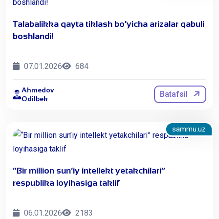
Talabalikka qayta tiklash bo'yicha arizalar qabuli
boshlandi!
07.01.2026
684
Ahmedov
Batafsil
Odilbek
sammu.uz
“Bir million sun’iy intellekt yetakchilari”
respublika loyihasiga taklif
06.01.2026
2183