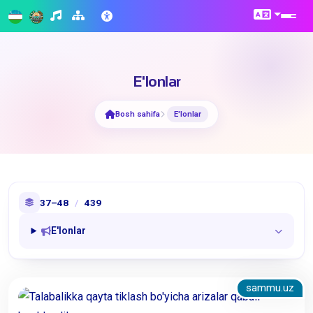
E'lonlar
Bosh sahifa
E'lonlar
37–48
/
439
E'lonlar
sammu.uz