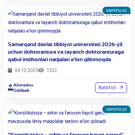
sammu.uz
Samarqand davlat tibbiyot universiteti 2026-yil
uchun doktorantura va tayanch doktoranturaga
qabul imtihonlari natijalari e'lon qilinmoqda
04.12.2025
1532
Ahmedov
Batafsil
Odilbek
sammu.uz
“Konstitutsiya – erkin va farovon hayot garovi”