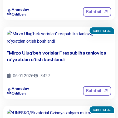
Ahmedov
Batafsil
Odilbek
sammu.uz
​“Mirzo Ulug‘bek vorislari” respublika tanloviga
ro‘yxatdan o‘tish boshlandi
06.01.2026
3427
Ahmedov
Batafsil
Odilbek
sammu.uz