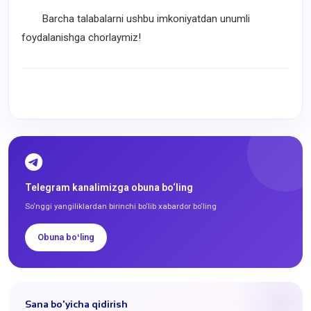
Barcha talabalarni ushbu imkoniyatdan unumli
foydalanishga chorlaymiz!
Telegram kanalimizga obuna bo‘ling
So‘nggi yangiliklardan birinchi bo‘lib xabardor bo‘ling
Obuna boʻling
Sana bo'yicha qidirish