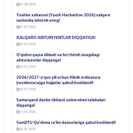
01.08.2026
Yoshlar xakatoni (Youth Hackathon 2026) xalqaro
tanlovida ishtirok eting!
31.07.2026
​XALQARO ABITURIYENTLAR DIQQATIGA!
30.07.2026
​O'qishni qayta tiklash va ko'chirish istagidagi
abituriyentlar diqqatiga!
30.07.2026
​2026/2027-oʻquv yili uchun Klinik ordinatura
(rezidentura)ga hujjatlar qabuli boshlandi!
20.07.2026
Samarqand davlat tibbiyot universiteti talabalari
diqqatiga!
13.07.2026
​SamDTU Qo‘shma ta’lim dasturlariga qabul boshlandi!
26.06.2026