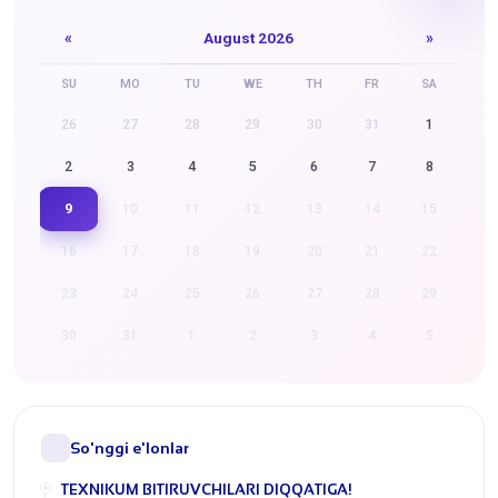
«
August 2026
»
SU
MO
TU
WE
TH
FR
SA
26
27
28
29
30
31
1
2
3
4
5
6
7
8
9
10
11
12
13
14
15
16
17
18
19
20
21
22
23
24
25
26
27
28
29
30
31
1
2
3
4
5
So'nggi e'lonlar
​TEXNIKUM BITIRUVCHILARI DIQQATIGA!