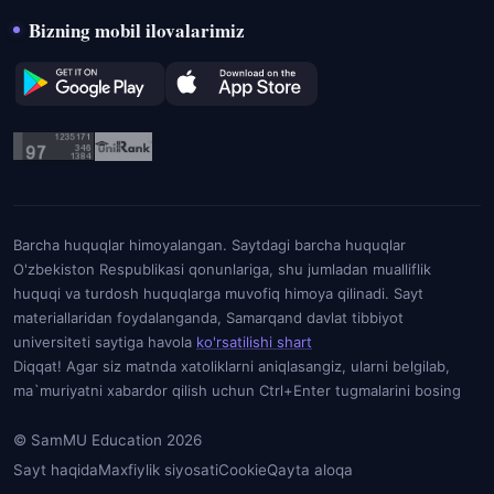
Bizning mobil ilovalarimiz
Barcha huquqlar himoyalangan. Saytdagi barcha huquqlar
O'zbekiston Respublikasi qonunlariga, shu jumladan mualliflik
huquqi va turdosh huquqlarga muvofiq himoya qilinadi. Sayt
materiallaridan foydalanganda, Samarqand davlat tibbiyot
universiteti saytiga havola
ko'rsatilishi shart
Diqqat! Agar siz matnda xatoliklarni aniqlasangiz, ularni belgilab,
ma`muriyatni xabardor qilish uchun Ctrl+Enter tugmalarini bosing
© SamMU Education 2026
Sayt haqida
Maxfiylik siyosati
Cookie
Qayta aloqa