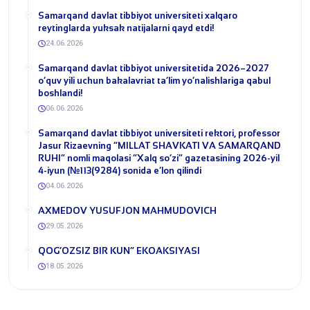
Samarqand davlat tibbiyot universiteti xalqaro
reytinglarda yuksak natijalarni qayd etdi!
24.06.2026
Samarqand davlat tibbiyot universitetida 2026–2027
o‘quv yili uchun bakalavriat ta’lim yo‘nalishlariga qabul
boshlandi!
06.06.2026
​Samarqand davlat tibbiyot universiteti rektori, professor
Jasur Rizaevning “MILLAT SHAVKATI VA SAMARQAND
RUHI” nomli maqolasi “Xalq so‘zi” gazetasining 2026-yil
4-iyun (№113(9284) sonida e’lon qilindi
04.06.2026
​AXMEDOV YUSUFJON MAHMUDOVICH
29.05.2026
QOG‘OZSIZ BIR KUN” EKOAKSIYASI
18.05.2026