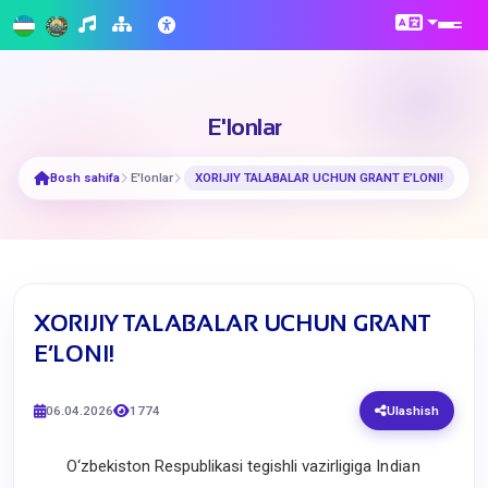
E'lonlar
Bosh sahifa
E'lonlar
​XORIJIY TALABALAR UCHUN GRANT E’LONI!
​XORIJIY TALABALAR UCHUN GRANT
E’LONI!
06.04.2026
1774
Ulashish
O‘zbekiston Respublikasi tegishli vazirligiga
Indian