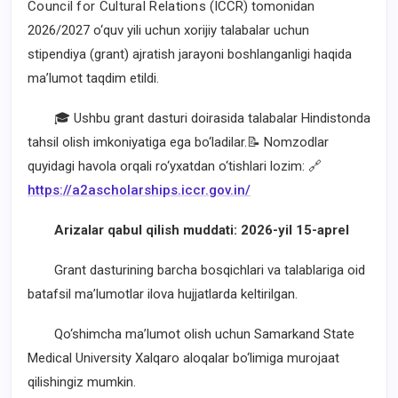
Council for Cultural Relations
(ICCR) tomonidan
2026/2027 o‘quv yili uchun xorijiy talabalar uchun
stipendiya (grant) ajratish jarayoni boshlanganligi haqida
ma’lumot taqdim etildi.
🎓 Ushbu grant dasturi doirasida talabalar Hindistonda
tahsil olish imkoniyatiga ega bo‘ladilar.📝 Nomzodlar
quyidagi havola orqali ro‘yxatdan o‘tishlari lozim: 🔗
https://a2ascholarships.iccr.gov.in/
Arizalar qabul qilish muddati: 2026-yil 15-aprel
Grant dasturining barcha bosqichlari va talablariga oid
batafsil ma’lumotlar ilova hujjatlarda keltirilgan.
Qo‘shimcha ma’lumot olish uchun
Samarkand State
Medical University
Xalqaro aloqalar bo‘limiga murojaat
qilishingiz mumkin.