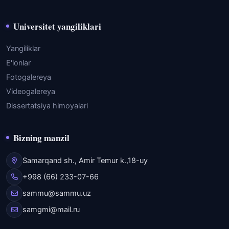
Universitet yangiliklari
Yangiliklar
E'lonlar
Fotogalereya
Videogalereya
Dissertatsiya himoyalari
Bizning manzil
Samarqand sh., Amir Temur k.,18-uy
+998 (66) 233-07-66
sammu@sammu.uz
samgmi@mail.ru