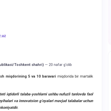
r.uz
ublikasi/Toshkent shahri)
— 20 nafar g‘olib
ash miqdorining 5 va 10 baravari
miqdorida bir martalik
eti iqtidorli talaba-yoshlarni ushbu nufuzli tanlovda faol
 loyihalari va innovatsion g‘oyalari mavjud talabalar uchun
koniyatdir.