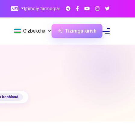
Ijtimoiy tarmoqlar
O'zbekcha
Tizimga kirish
sh boshlandi