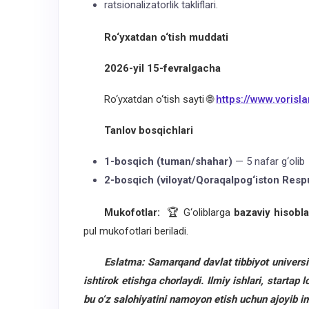
ratsionalizatorlik takliflari.
Ro‘yxatdan o‘tish muddati
2026-yil 15-fevralgacha
Ro‘yxatdan o‘tish sayti 🌐
https://www.vorisla
Tanlov bosqichlari
1-bosqich (tuman/shahar)
— 5 nafar g‘olib
2-bosqich (viloyat/Qoraqalpog‘iston Resp
Mukofotlar:
🏆 G‘oliblarga
bazaviy hisobl
pul mukofotlari beriladi.
Eslatma:
Samarqand davlat tibbiyot universit
ishtirok etishga chorlaydi. Ilmiy ishlari, startap
bu o‘z salohiyatini namoyon etish uchun ajoyib im