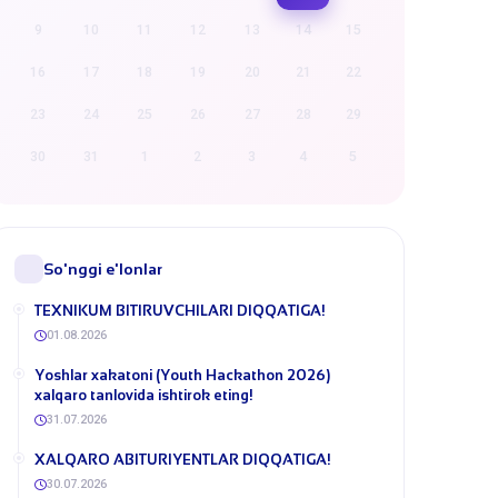
9
10
11
12
13
14
15
16
17
18
19
20
21
22
23
24
25
26
27
28
29
30
31
1
2
3
4
5
So'nggi e'lonlar
​TEXNIKUM BITIRUVCHILARI DIQQATIGA!
01.08.2026
Yoshlar xakatoni (Youth Hackathon 2026)
xalqaro tanlovida ishtirok eting!
31.07.2026
​XALQARO ABITURIYENTLAR DIQQATIGA!
30.07.2026