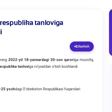
 respublika tanloviga
i
Ulashish
ining
2022-yil 18-yanvardagi 30-son qarori
ga muvofiq,
respublika tanlovi
ga ro‘yxatdan o‘tish boshlandi.
–25 yosh
dagi O‘zbekiston Respublikasi fuqarolari: