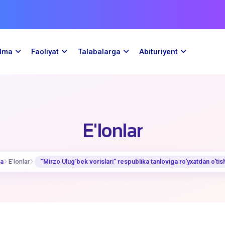
ilma
Faoliyat
Talabalarga
Abituriyent
E'lonlar
fa
E'lonlar
​“Mirzo Ulug‘bek vorislari” respublika tanloviga ro‘yxatdan o‘ti