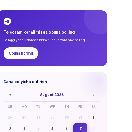
Telegram kanalimizga obuna bo‘ling
So‘nggi yangiliklardan birinchi bo‘lib xabardor bo‘ling
Obuna boʻling
Sana bo'yicha qidirish
«
August 2026
»
SU
MO
TU
WE
TH
FR
SA
26
27
28
29
30
31
1
7
2
3
4
5
6
8