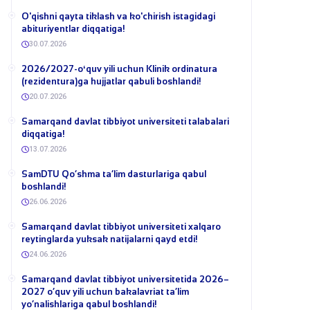
​O'qishni qayta tiklash va ko'chirish istagidagi
abituriyentlar diqqatiga!
30.07.2026
​2026/2027-oʻquv yili uchun Klinik ordinatura
(rezidentura)ga hujjatlar qabuli boshlandi!
20.07.2026
Samarqand davlat tibbiyot universiteti talabalari
diqqatiga!
13.07.2026
​SamDTU Qo‘shma ta’lim dasturlariga qabul
boshlandi!
26.06.2026
Samarqand davlat tibbiyot universiteti xalqaro
reytinglarda yuksak natijalarni qayd etdi!
24.06.2026
Samarqand davlat tibbiyot universitetida 2026–
2027 o‘quv yili uchun bakalavriat ta’lim
yo‘nalishlariga qabul boshlandi!