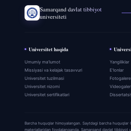
Samarqand davlat tibbiyot
universiteti
Universitet haqida
Universi
Umumiy ma'lumot
Yangiliklar
Missiyasi va kelajak tasavvuri
E'lonlar
Universitet tuzilmasi
Fotogaler
Universitet nizomi
Videogale
Universitet sertifikatlari
Dissertats
Barcha huquqlar himoyalangan. Saytdagi barcha huquqlar O'
materiallaridan foydalanganda, Samarqand davlat tibbiyot u