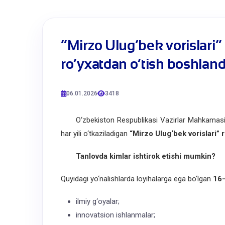
​“Mirzo Ulug‘bek vorislari”
ro‘yxatdan o‘tish boshland
06.01.2026
3418
O‘zbekiston Respublikasi Vazirlar Mahkamas
har yili o‘tkaziladigan
“Mirzo Ulug‘bek vorislari” 
Tanlovda kimlar ishtirok etishi mumkin?
Quyidagi yo‘nalishlarda loyihalarga ega bo‘lgan
16
ilmiy g‘oyalar;
innovatsion ishlanmalar;