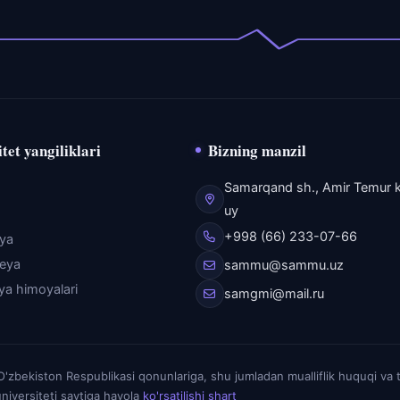
tet yangiliklari
Bizning manzil
Samarqand sh., Amir Temur k
uy
+998 (66) 233-07-66
eya
reya
sammu@sammu.uz
iya himoyalari
samgmi@mail.ru
zbekiston Respublikasi qonunlariga, shu jumladan mualliflik huquqi va 
niversiteti saytiga havola
ko'rsatilishi shart