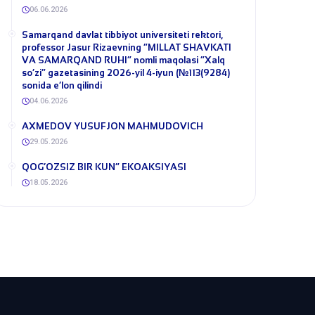
06.06.2026
​Samarqand davlat tibbiyot universiteti rektori,
professor Jasur Rizaevning “MILLAT SHAVKATI
VA SAMARQAND RUHI” nomli maqolasi “Xalq
so‘zi” gazetasining 2026-yil 4-iyun (№113(9284)
sonida e’lon qilindi
04.06.2026
​AXMEDOV YUSUFJON MAHMUDOVICH
29.05.2026
QOG‘OZSIZ BIR KUN” EKOAKSIYASI
18.05.2026