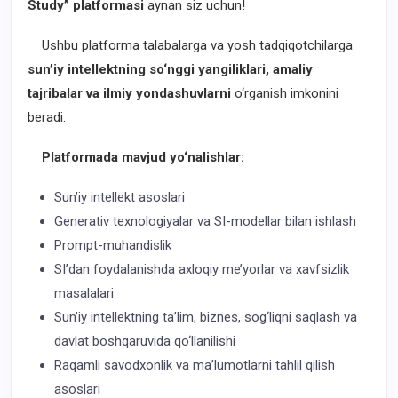
Study” platformasi
aynan siz uchun!
Ushbu platforma talabalarga va yosh tadqiqotchilarga
sun’iy intellektning so‘nggi yangiliklari, amaliy
tajribalar va ilmiy yondashuvlarni
o‘rganish imkonini
beradi.
Platformada mavjud yo‘nalishlar:
Sun’iy intellekt asoslari
Generativ texnologiyalar va SI-modellar bilan ishlash
Prompt-muhandislik
SI’dan foydalanishda axloqiy me’yorlar va xavfsizlik
masalalari
Sun’iy intellektning ta’lim, biznes, sog‘liqni saqlash va
davlat boshqaruvida qo‘llanilishi
Raqamli savodxonlik va ma’lumotlarni tahlil qilish
asoslari