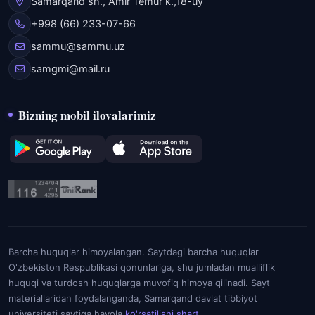
Samarqand sh., Amir Temur k.,18-uy
+998 (66) 233-07-66
sammu@sammu.uz
samgmi@mail.ru
Bizning mobil ilovalarimiz
Barcha huquqlar himoyalangan. Saytdagi barcha huquqlar
O'zbekiston Respublikasi qonunlariga, shu jumladan mualliflik
huquqi va turdosh huquqlarga muvofiq himoya qilinadi. Sayt
materiallaridan foydalanganda, Samarqand davlat tibbiyot
universiteti saytiga havola
ko'rsatilishi shart