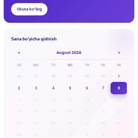
Obuna boʻling
Sana bo'yicha qidirish
«
August 2026
»
SU
MO
TU
WE
TH
FR
SA
26
27
28
29
30
31
1
8
2
3
4
5
6
7
9
10
11
12
13
14
15
16
17
18
19
20
21
22
23
24
25
26
27
28
29
30
31
1
2
3
4
5