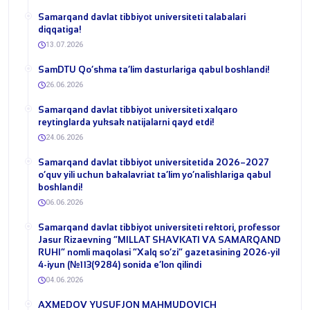
Samarqand davlat tibbiyot universiteti talabalari
diqqatiga!
13.07.2026
​SamDTU Qo‘shma ta’lim dasturlariga qabul boshlandi!
26.06.2026
Samarqand davlat tibbiyot universiteti xalqaro
reytinglarda yuksak natijalarni qayd etdi!
24.06.2026
Samarqand davlat tibbiyot universitetida 2026–2027
o‘quv yili uchun bakalavriat ta’lim yo‘nalishlariga qabul
boshlandi!
06.06.2026
​Samarqand davlat tibbiyot universiteti rektori, professor
Jasur Rizaevning “MILLAT SHAVKATI VA SAMARQAND
RUHI” nomli maqolasi “Xalq so‘zi” gazetasining 2026-yil
4-iyun (№113(9284) sonida e’lon qilindi
04.06.2026
​AXMEDOV YUSUFJON MAHMUDOVICH