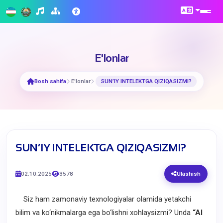
E'lonlar
Bosh sahifa
E'lonlar
​SUN’IY INTELEKTGA QIZIQASIZMI?
​SUN’IY INTELEKTGA QIZIQASIZMI?
02.10.2025
3578
Ulashish
Siz ham zamonaviy texnologiyalar olamida yetakchi
bilim va ko‘nikmalarga ega bo‘lishni xohlaysizmi? Unda
“AI