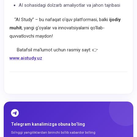
AI sohasidagi dolzarb amaliyotlar va jahon tajribasi
“AI Study” – bu nafaqat o‘quv platformasi, balki
ijodiy
muhit
, yangi g‘oyalar va innovatsiyalarni qo‘llab-
quvvatlovchi maydon!
Batafsil ma’lumot uchun rasmiy sayt: 👉
www.aistudy.uz
Telegram kanalimizga obuna bo‘ling
So‘nggi yangiliklardan birinchi bo‘lib xabardor bo‘ling