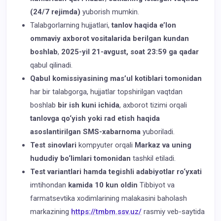
(24/7 rejimda)
yuborish mumkin.
Talabgorlarning hujjatlari,
tanlov haqida e’lon
ommaviy axborot vositalarida berilgan kundan
boshlab
,
2025-yil 21-avgust, soat 23:59 ga qadar
qabul qilinadi.
Qabul komissiyasining mas’ul kotiblari tomonidan
har bir talabgorga, hujjatlar topshirilgan vaqtdan
boshlab
bir ish kuni ichida
, axborot tizimi orqali
tanlovga qo‘yish yoki rad etish haqida
asoslantirilgan SMS-xabarnoma
yuboriladi.
Test sinovlari
kompyuter orqali
Markaz va uning
hududiy bo‘limlari tomonidan
tashkil etiladi.
Test variantlari hamda tegishli adabiyotlar ro‘yxati
imtihondan
kamida 10 kun oldin
Tibbiyot va
farmatsevtika xodimlarining malakasini baholash
markazining
https://tmbm.ssv.uz/
rasmiy veb-saytida