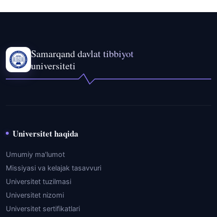
Samarqand davlat tibbiyot
universiteti
Universitet haqida
Umumiy ma'lumot
Missiyasi va kelajak tasavvuri
Universitet tuzilmasi
Universitet nizomi
Universitet sertifikatlari