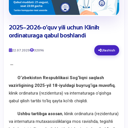
2025–2026-o‘quv yili uchun Klinik
ordinaturaga qabul boshlandi
22.07.2025
32096
Ulashish
—
O‘zbekiston Respublikasi Sog‘liqni saqlash
vazirligining 2025-yil 18-iyuldagi buyrug‘iga muvofiq
,
klinik ordinatura (rezidentura) va internaturaga o‘qishga
qabul qilish tartibi to‘liq qayta ko‘rib chiqildi.
Ushbu tartibga asosan
, klinik ordinatura (rezidentura)
va internatura mutaxassisliklariga mos ravishda, tegishli