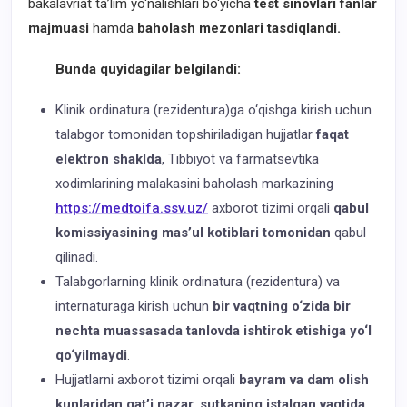
bakalavriat ta’lim yo‘nalishlari bo‘yicha
test sinovlari fanlar
majmuasi
hamda
baholash mezonlari tasdiqlandi.
Bunda quyidagilar belgilandi:
Klinik ordinatura (rezidentura)ga o‘qishga kirish uchun
talabgor tomonidan topshiriladigan hujjatlar
faqat
elektron shaklda
, Tibbiyot va farmatsevtika
xodimlarining malakasini baholash markazining
https://medtoifa.ssv.uz/
axborot tizimi orqali
qabul
komissiyasining mas’ul kotiblari tomonidan
qabul
qilinadi.
Talabgorlarning klinik ordinatura (rezidentura) va
internaturaga kirish uchun
bir vaqtning o‘zida bir
nechta muassasada tanlovda ishtirok etishiga yo‘l
qo‘yilmaydi
.
Hujjatlarni axborot tizimi orqali
bayram va dam olish
kunlaridan qat’i nazar
,
sutkaning istalgan vaqtida