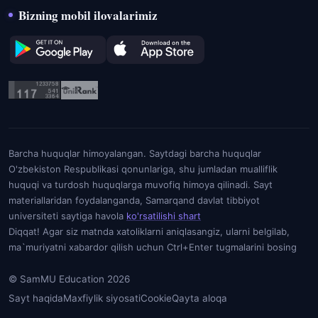
Bizning mobil ilovalarimiz
Barcha huquqlar himoyalangan. Saytdagi barcha huquqlar
O'zbekiston Respublikasi qonunlariga, shu jumladan mualliflik
huquqi va turdosh huquqlarga muvofiq himoya qilinadi. Sayt
materiallaridan foydalanganda, Samarqand davlat tibbiyot
universiteti saytiga havola
ko'rsatilishi shart
Diqqat! Agar siz matnda xatoliklarni aniqlasangiz, ularni belgilab,
ma`muriyatni xabardor qilish uchun Ctrl+Enter tugmalarini bosing
© SamMU Education 2026
Sayt haqida
Maxfiylik siyosati
Cookie
Qayta aloqa