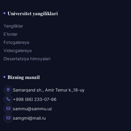
Universitet yangiliklari
Yangiliklar
E'lonlar
Fotogalereya
Videogalereya
Dissertatsiya himoyalari
Bizning manzil
Samarqand sh., Amir Temur k.,18-uy
+998 (66) 233-07-66
sammu@sammu.uz
samgmi@mail.ru