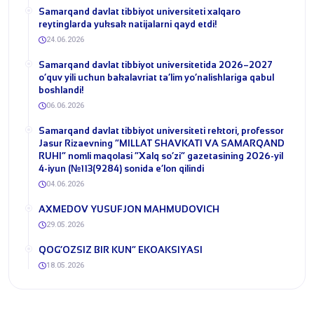
Samarqand davlat tibbiyot universiteti xalqaro
reytinglarda yuksak natijalarni qayd etdi!
24.06.2026
Samarqand davlat tibbiyot universitetida 2026–2027
o‘quv yili uchun bakalavriat ta’lim yo‘nalishlariga qabul
boshlandi!
06.06.2026
​Samarqand davlat tibbiyot universiteti rektori, professor
Jasur Rizaevning “MILLAT SHAVKATI VA SAMARQAND
RUHI” nomli maqolasi “Xalq so‘zi” gazetasining 2026-yil
4-iyun (№113(9284) sonida e’lon qilindi
04.06.2026
​AXMEDOV YUSUFJON MAHMUDOVICH
29.05.2026
QOG‘OZSIZ BIR KUN” EKOAKSIYASI
18.05.2026