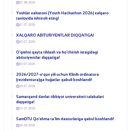
01.08.2026
Yoshlar xakatoni (Youth Hackathon 2026) xalqaro
tanlovida ishtirok eting!
31.07.2026
​XALQARO ABITURIYENTLAR DIQQATIGA!
30.07.2026
​O'qishni qayta tiklash va ko'chirish istagidagi
abituriyentlar diqqatiga!
30.07.2026
​2026/2027-oʻquv yili uchun Klinik ordinatura
(rezidentura)ga hujjatlar qabuli boshlandi!
20.07.2026
Samarqand davlat tibbiyot universiteti talabalari
diqqatiga!
13.07.2026
​SamDTU Qo‘shma ta’lim dasturlariga qabul boshlandi!
26.06.2026