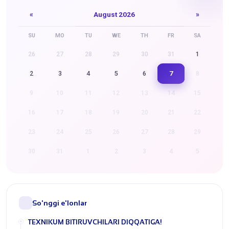
«
August 2026
»
SU
MO
TU
WE
TH
FR
SA
26
27
28
29
30
31
1
7
2
3
4
5
6
8
9
10
11
12
13
14
15
16
17
18
19
20
21
22
23
24
25
26
27
28
29
30
31
1
2
3
4
5
So'nggi e'lonlar
​TEXNIKUM BITIRUVCHILARI DIQQATIGA!