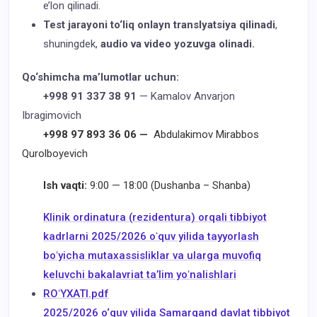
e’lon qilinadi.
Test jarayoni to‘liq onlayn translyatsiya qilinadi
,
shuningdek,
audio va video yozuvga olinadi.
Qo‘shimcha ma’lumotlar uchun:
+998 91 337 38 91
— Kamalov Anvarjon
Ibragimovich
+998 97 893 36 06 —
Abdulakimov Mirabbos
Qurolboyevich
Ish vaqti:
9:00 — 18:00 (Dushanba – Shanba)
Klinik ordinatura (rezidentura) orqali tibbiyot
kadrlarni 2025/2026 oʻquv yilida tayyorlash
boʻyicha mutaxassisliklar va ularga muvofiq
keluvchi bakalavriat taʼlim yoʻnalishlari
ROʻYXATI.pdf
2025/2026 o‘quv yilida Samarqand davlat tibbiyot