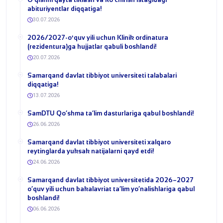
abituriyentlar diqqatiga!
30.07.2026
​2026/2027-oʻquv yili uchun Klinik ordinatura
(rezidentura)ga hujjatlar qabuli boshlandi!
20.07.2026
Samarqand davlat tibbiyot universiteti talabalari
diqqatiga!
13.07.2026
​SamDTU Qo‘shma ta’lim dasturlariga qabul boshlandi!
26.06.2026
Samarqand davlat tibbiyot universiteti xalqaro
reytinglarda yuksak natijalarni qayd etdi!
24.06.2026
Samarqand davlat tibbiyot universitetida 2026–2027
o‘quv yili uchun bakalavriat ta’lim yo‘nalishlariga qabul
boshlandi!
06.06.2026