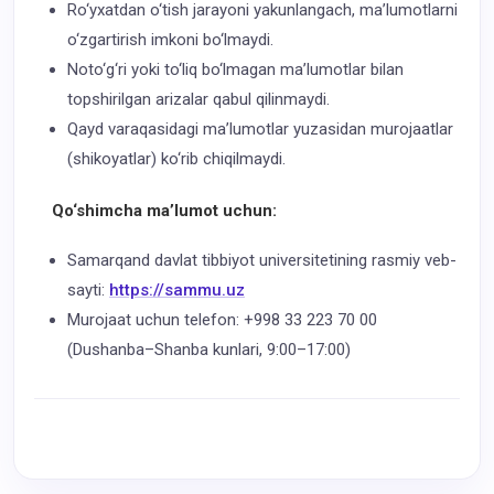
Ro‘yxatdan o‘tish jarayoni yakunlangach, ma’lumotlarni
o‘zgartirish imkoni bo‘lmaydi.
Noto‘g‘ri yoki to‘liq bo‘lmagan ma’lumotlar bilan
topshirilgan arizalar qabul qilinmaydi.
Qayd varaqasidagi ma’lumotlar yuzasidan murojaatlar
(shikoyatlar) ko‘rib chiqilmaydi.
Qo‘shimcha ma’lumot uchun:
Samarqand davlat tibbiyot universitetining rasmiy veb-
sayti:
https://sammu.uz
Murojaat uchun telefon: +998 33 223 70 00
(Dushanba–Shanba kunlari, 9:00–17:00)