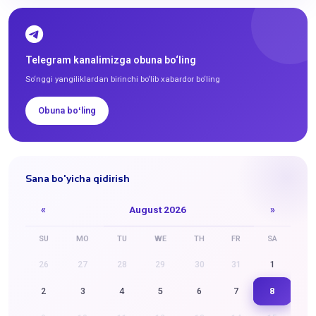
Telegram kanalimizga obuna bo‘ling
So‘nggi yangiliklardan birinchi bo‘lib xabardor bo‘ling
Obuna boʻling
Sana bo'yicha qidirish
«
August 2026
»
SU
MO
TU
WE
TH
FR
SA
26
27
28
29
30
31
1
8
2
3
4
5
6
7