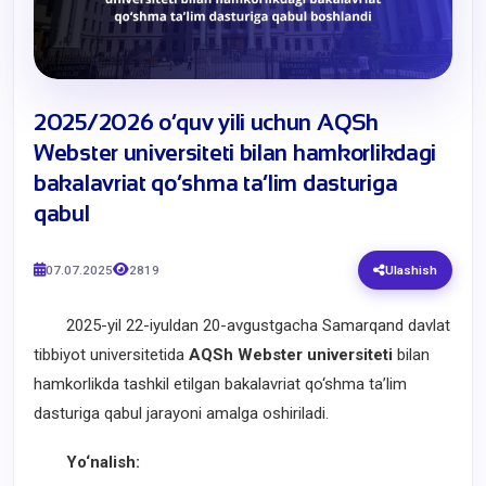
​2025/2026 o‘quv yili uchun AQSh
Webster universiteti bilan hamkorlikdagi
bakalavriat qo‘shma ta’lim dasturiga
qabul
07.07.2025
2819
Ulashish
2025-yil 22-iyuldan 20-avgustgacha Samarqand davlat
tibbiyot universitetida
AQSh Webster universiteti
bilan
hamkorlikda tashkil etilgan bakalavriat qo‘shma ta’lim
dasturiga qabul jarayoni amalga oshiriladi.
Yo‘nalish: