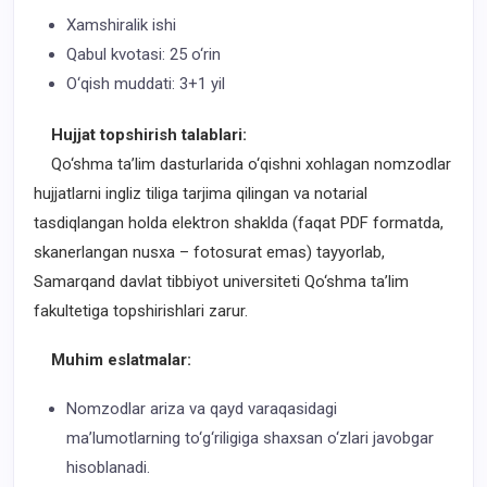
Xamshiralik ishi
Qabul kvotasi: 25 o‘rin
O‘qish muddati: 3+1 yil
Hujjat topshirish talablari:
Qo‘shma ta’lim dasturlarida o‘qishni xohlagan nomzodlar
hujjatlarni ingliz tiliga tarjima qilingan va notarial
tasdiqlangan holda elektron shaklda (faqat PDF formatda,
skanerlangan nusxa – fotosurat emas) tayyorlab,
Samarqand davlat tibbiyot universiteti Qo‘shma ta’lim
fakultetiga topshirishlari zarur.
Muhim eslatmalar:
Nomzodlar ariza va qayd varaqasidagi
ma’lumotlarning to‘g‘riligiga shaxsan o‘zlari javobgar
hisoblanadi.