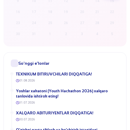
9
10
11
12
13
14
15
16
17
18
19
20
21
22
23
24
25
26
27
28
29
30
31
1
2
3
4
5
So'nggi e'lonlar
​TEXNIKUM BITIRUVCHILARI DIQQATIGA!
01.08.2026
Yoshlar xakatoni (Youth Hackathon 2026) xalqaro
tanlovida ishtirok eting!
31.07.2026
​XALQARO ABITURIYENTLAR DIQQATIGA!
30.07.2026
​O'qishni qayta tiklash va ko'chirish istagidagi