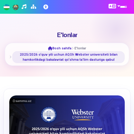
E'lonlar
Bosh sahifa
E'lonlar
​2025/2026 o‘quv yili uchun AQSh Webster universiteti bilan
hamkorlikdagi bakalavriat qo‘shma ta’lim dasturiga qabul