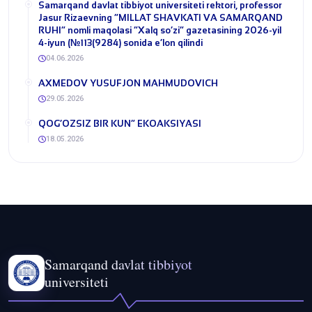
​Samarqand davlat tibbiyot universiteti rektori, professor
Jasur Rizaevning “MILLAT SHAVKATI VA SAMARQAND
RUHI” nomli maqolasi “Xalq so‘zi” gazetasining 2026-yil
4-iyun (№113(9284) sonida e’lon qilindi
04.06.2026
​AXMEDOV YUSUFJON MAHMUDOVICH
29.05.2026
QOG‘OZSIZ BIR KUN” EKOAKSIYASI
18.05.2026
Samarqand davlat tibbiyot
universiteti