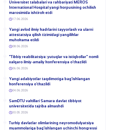
Universitet talabalari va rahbariyati MEROS
International Hospital yangi korpusining ochilish
marosimida ishtirok etdi
17.06.2026
Yangi avlod ilmiy kadrlarini tayyorlash va ularni
attestatsiya qilish tizimidagi yangiliklar
muhokama etildi
08.06.2026
​"Tibbiy reabilitatsiya: yutuqlar va istiqbollar" nomli
xalqaro ilmiy-amaliy konferensiya o‘tkazildi
06.06.2026
​Yangi adabiyotlar taqdimotiga bag‘ishlangan
konferensiya o‘tkazildi
04.06.2026
SamDTU vakillari Samara davlat tibbiyot
universitetida tajriba almashdi
30.05.2026
​Turkiy davlatlar olimlarining neyromodulyatsiya
muammolariga bag‘ishlangan uchinchi kongressi