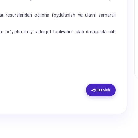
at resurslaridan oqilona foydalanish va ularni samarali
bo’yicha ilmiy-tadqiqot faoliyatini talab darajasida olib
Ulashish