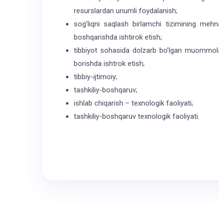
resurslardan unumli foydalanish;
sog’liqni saqlash birlamchi tizimining mehn
boshqarishda ishtirok etish;
tibbiyot sohasida dolzarb bo’lgan muommolar 
borishda ishtrok etish;
tibbiy-ijtimoiy;
tashkiliy-boshqaruv;
ishlab chiqarish – texnologik faoliyati;
tashkiliy-boshqaruv texnologik faoliyati.