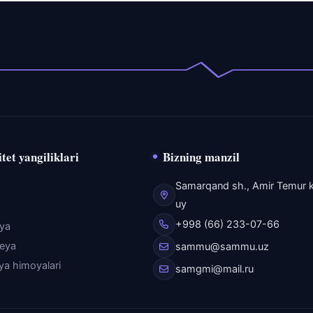
tet yangiliklari
Bizning manzil
Samarqand sh., Amir Temur k
uy
+998 (66) 233-07-66
eya
reya
sammu@sammu.uz
iya himoyalari
samgmi@mail.ru