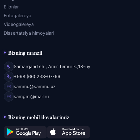
E'lonlar
Fotogalereya
Videogalereya
Dissertatsiya himoyalari
Bizning manzil
Samarqand sh., Amir Temur k.,18-uy
+998 (66) 233-07-66
sammu@sammu.uz
samgmi@mail.ru
Bizning mobil ilovalarimiz