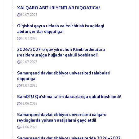
​XALQARO ABITURIYENTLAR DIQQATIGA!
30.07.2026
​O'qishni qayta tiklash va ko'chirish istagidagi
abituriyentlar diqqatiga!
30.07.2026
​2026/2027-oʻquv yili uchun Klinik ordinatura
(rezidentura)ga hujjatlar qabuli boshlandi!
20.07.2026
Samarqand davlat tibbiyot universiteti talabalari
diqqatiga!
13.07.2026
​SamDTU Qo‘shma ta’lim dasturlariga qabul boshlandi!
26.06.2026
Samarqand davlat tibbiyot universiteti xalqaro
reytinglarda yuksak natijalarni qayd etdi!
24.06.2026
Samarqand davlat tibbiyot universitetida 2026–2027