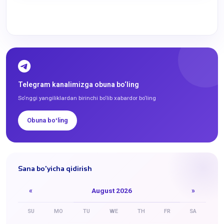
Telegram kanalimizga obuna bo‘ling
So‘nggi yangiliklardan birinchi bo‘lib xabardor bo‘ling
Obuna boʻling
Sana bo'yicha qidirish
«
August 2026
»
SU
MO
TU
WE
TH
FR
SA