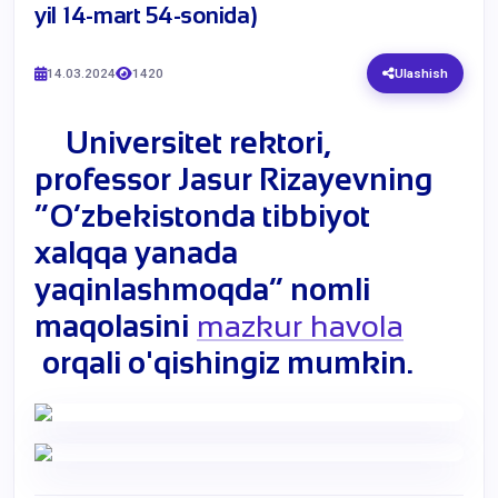
yil 14-mart 54-sonida)
14.03.2024
1420
Ulashish
Universitet rektori,
professor Jasur Rizayevning
“O’zbekistonda tibbiyot
xalqqa yanada
yaqinlashmoqda”
nomli
maqolasini
mazkur havola
orqali o'qishingiz mumkin.