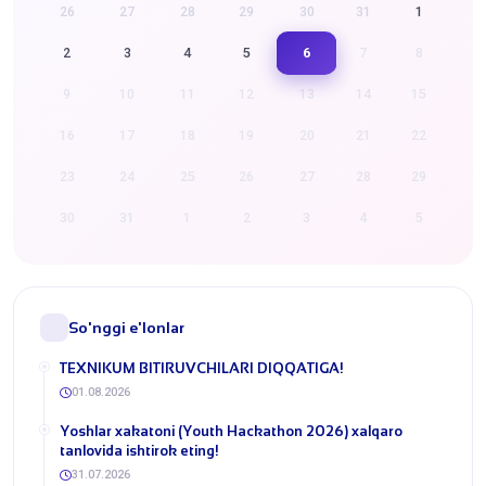
26
27
28
29
30
31
1
6
2
3
4
5
7
8
9
10
11
12
13
14
15
16
17
18
19
20
21
22
23
24
25
26
27
28
29
30
31
1
2
3
4
5
So'nggi e'lonlar
​TEXNIKUM BITIRUVCHILARI DIQQATIGA!
01.08.2026
Yoshlar xakatoni (Youth Hackathon 2026) xalqaro
tanlovida ishtirok eting!
31.07.2026