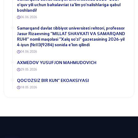
o‘quv yili uchun bakalavriat ta’lim yo‘nalishlariga qabul
boshlandi!
06.06.2026
​Samarqand davlat tibbiyot universiteti rektori, professor
Jasur Rizaevning “MILLAT SHAVKATI VA SAMARQAND
RUHI” nomli maqolasi “Xalq so‘zi” gazetasining 2026-yil
4-iyun (№113(9284) sonida e’lon qilindi
04.06.2026
​AXMEDOV YUSUFJON MAHMUDOVICH
29.05.2026
QOG‘OZSIZ BIR KUN” EKOAKSIYASI
18.05.2026