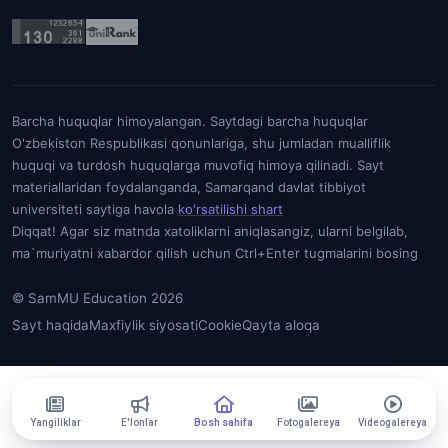
Barcha huquqlar himoyalangan. Saytdagi barcha huquqlar
O'zbekiston Respublikasi qonunlariga, shu jumladan mualliflik
huquqi va turdosh huquqlarga muvofiq himoya qilinadi. Sayt
materiallaridan foydalanganda, Samarqand davlat tibbiyot
universiteti saytiga havola
ko'rsatilishi shart
Diqqat! Agar siz matnda xatoliklarni aniqlasangiz, ularni belgilab,
ma`muriyatni xabardor qilish uchun Ctrl+Enter tugmalarini bosing
© SamMU Education 2026
Sayt haqida
Maxfiylik siyosati
Cookie
Qayta aloqa
Yangiliklar
E'lonlar
Bosh sahifa
Fotogalereya
Videogalereya