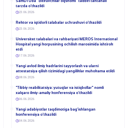
​SamDTUda “Bitiruvchilar oqshomi” tadbiri tantanali
tarzda o‘tkazildi
23.06.2026
​Rektor va iqtidorli talabalar uchrashuvi o‘tkazildi
23.06.2026
Universitet talabalari va rahbariyati MEROS International
Hospital yangi korpusining ochilish marosimida ishtirok
etdi
17.06.2026
Yangi avlod ilmiy kadrlarini tayyorlash va ularni
attestatsiya qilish tizimidagi yangiliklar muhokama etildi
08.06.2026
​"Tibbiy reabilitatsiya: yutuqlar va istiqbollar" nomli
xalqaro ilmiy-amaliy konferensiya o‘tkazildi
06.06.2026
​Yangi adabiyotlar taqdimotiga bag‘ishlangan
konferensiya o‘tkazildi
04.06.2026