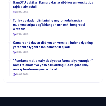
SamDTU vakillari Samara davlat tibbiyot universitetida
tajriba almashdi
30.05.2026
​Turkiy davlatlar olimlarining neyromodulyatsiya
muammolariga bag‘ishlangan uchinchi kongressi
o‘tkazildi
22.05.2026
Samarqand davlat tibbiyot universiteti Indoneziyaning
yetakchi oliygohi bilan hamkorlik qiladi
20.05.2026
​"Fundamental, amaliy tibbiyot va farmatsiya yutuqlari"
nomli talabalar va yosh olimlarning 80-xalqaro ilmiy-
amaliy konferensiyasi o‘tkazildi
16.05.2026