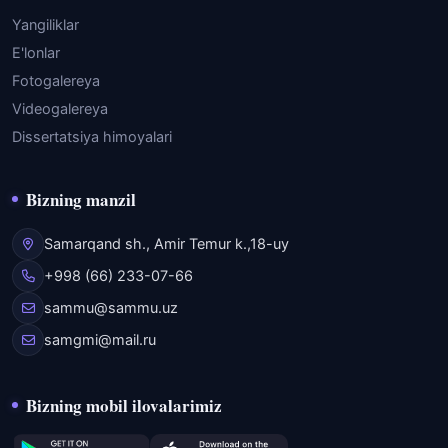
Yangiliklar
E'lonlar
Fotogalereya
Videogalereya
Dissertatsiya himoyalari
Bizning manzil
Samarqand sh., Amir Temur k.,18-uy
+998 (66) 233-07-66
sammu@sammu.uz
samgmi@mail.ru
Bizning mobil ilovalarimiz