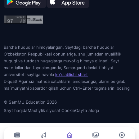
Barcha huquqlar himoyalangan. Saytdagi barcha huquqlar
O'zbekiston Respublikasi qonunlariga, shu jumladan mualliflik
huquqi va turdosh huquqlarga muvofiq himoya qilinadi. Sayt
materiallaridan foydalanganda, Samarqand davlat tibbiyot
universiteti saytiga havola
ko'rsatilishi shart
Diqqat! Agar siz matnda xatoliklarni aniqlasangiz, ularni belgilab,
ma`muriyatni xabardor qilish uchun Ctrl+Enter tugmalarini bosing
© SamMU Education 2026
Sayt haqida
Maxfiylik siyosati
Cookie
Qayta aloqa