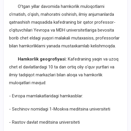
O’tgan yillar davomida hamkorlik muloqotlarni
oʼrnatish, oʼqish, mahoratni oshirish, ilmiy anjumanlarda
qatnashish maqsadida kafedraning bir qator professor-
o’qituvchilari Yevropa va MDH universitetlariga bevosita
borib chet eldagi yuqori malakali mutaxasiss, professorlar
bilan hamkorliklarni yanada mustaxkamlab kelishmoqda.
Hamkorlik geogrofiyasi:
Kafedraning yaqin va uzoq
chet el davlatlardagi 10 ta dan ortiq oliy o‘quv yurtlari va
ilmiy tadqiqot markazlari bilan aloqa va hamkorlik
muloqatlari mavjud:
- Evropa mamlakatlaridagi hamkasblar:
- Sechinov nomidagi 1-Moskva meditsina universiteti
- Rastov davlat meditsina universiteti