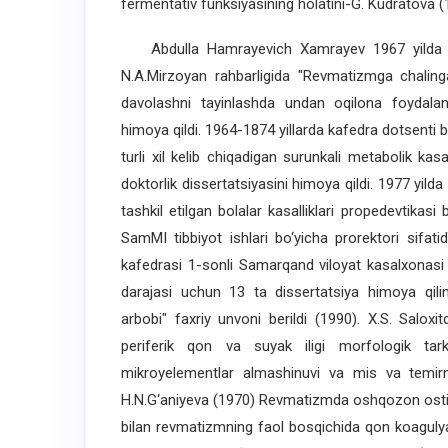
fermentativ funksiyasining holatini-G. Kudratova (
Abdulla Hamrayevich Xamrayev 1967 yilda o‘z
N.A.Mirzoyan rahbarligida "Revmatizmga chaling
davolashni tayinlashda undan oqilona foydalan
himoya qildi. 1964-1874 yillarda kafedra dotsenti b
turli xil kelib chiqadigan surunkali metabolik kasa
doktorlik dissertatsiyasini himoya qildi. 1977 yild
tashkil etilgan bolalar kasalliklari propedevtikasi
SamMI tibbiyot ishlari bo‘yicha prorektori sifatid
kafedrasi 1-sonli Samarqand viloyat kasalxonasi 
darajasi uchun 13 ta dissertatsiya himoya qili
arbobi" faxriy unvoni berildi (1990). X.S. Salo
periferik qon va suyak iligi morfologik tark
mikroyelementlar almashinuvi va mis va temirni
H.N.G‘aniyeva (1970) Revmatizmda oshqozon osti 
bilan revmatizmning faol bosqichida qon koaguly