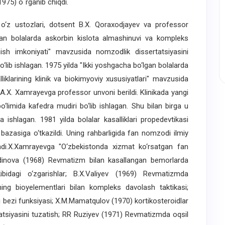
1975) o`rganib chiqdi.
 ustozlari, dotsent B.X. Qoraxodjayev va professor
an bolalarda askorbin kislota almashinuvi va kompleks
ish imkoniyati" mavzusida nomzodlik dissertatsiyasini
o‘lib ishlagan. 1975 yilda "Ikki yoshgacha bo‘lgan bolalarda
lliklarining klinik va biokimyoviy xususiyatlari" mavzusida
a A.X. Xamrayevga professor unvoni berildi. Klinikada yangi
 bo‘limida kafedra mudiri bo‘lib ishlagan. Shu bilan birga u
a ishlagan. 1981 yilda bolalar kasalliklari propedevtikasi
bazasiga o‘tkazildi. Uning rahbarligida fan nomzodi ilmiy
ndi.X.Xamrayevga "O‘zbekistonda xizmat ko‘rsatgan fan
xitdinova (1968) Revmatizm bilan kasallangan bemorlarda
ibidagi o‘zgarishlar; B.X.Valiyev (1969) Revmatizmda
ng bioyelementlari bilan kompleks davolash taktikasi;
bezi funksiyasi; X.M.Mamatqulov (1970) kortikosteroidlar
atsiyasini tuzatish; RR Ruziyev (1971) Revmatizmda oqsil