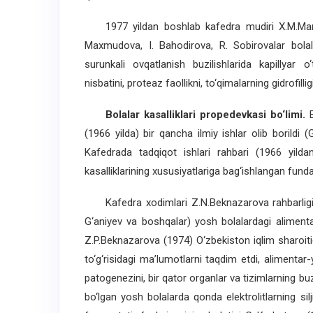
1977 yildan boshlab kafedra mudiri X.M.Mama
Maxmudova, I. Bahodirova, R. Sobirovalar bolala
surunkali ovqatlanish buzilishlarida kapillyar 
nisbatini, proteaz faollikni, to‘qimalarning gidrofillig
Bolalar kasalliklari propedevkasi bo‘limi.
B
(1966 yilda) bir qancha ilmiy ishlar olib boril
Kafedrada tadqiqot ishlari rahbari (1966 yild
kasalliklarining xususiyatlariga bag‘ishlangan fund
Kafedra xodimlari Z.N.Beknazarova rahbarligida 
G‘aniyev va boshqalar) yosh bolalardagi alimentar 
Z.P.Beknazarova (1974) O‘zbekiston iqlim sharoitid
to‘g‘risidagi ma’lumotlarni taqdim etdi, alimentar-
patogenezini, bir qator organlar va tizimlarning bu
bo‘lgan yosh bolalarda qonda elektrolitlarning si