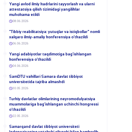
Yangi avlod ilmiy kadrlarini tayyorlash va ularni
attestatsiya qilish tizimidagi yangiliklar
muhokama etildi
08.06.2026
​"Tibbiy reabilitatsiya: yutuqlar va istiqbollar" nomli
xalqaro ilmiy-amaliy konferensiya o‘tkazildi
06.06.2026
​Yangi adabiyotlar taqdimotiga bag‘ishlangan
konferensiya o‘tkazildi
04.06.2026
SamDTU vakillari Samara davlat tibbiyot
universitetida tajriba almashdi
30.05.2026
​Turkiy davlatlar olimlarining neyromodulyatsiya
muammolariga bag‘ishlangan uchinchi kongressi
o‘tkazildi
22.05.2026
Samarqand davlat tibbiyot universiteti
Indoneziyaning yetakchi oliygohi bilan hamkorlik