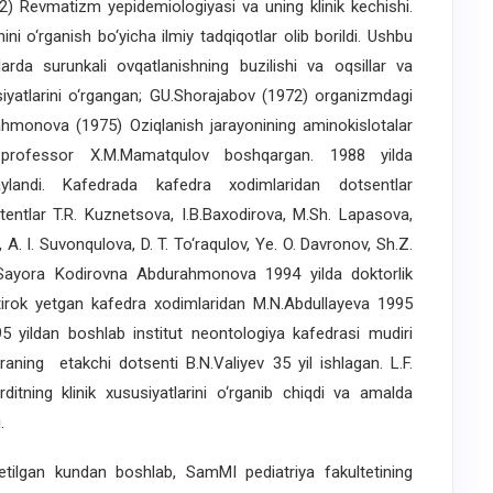
) Revmatizm yepidemiologiyasi va uning klinik kechishi.
ni o‘rganish bo‘yicha ilmiy tadqiqotlar olib borildi. Ushbu
arda surunkali ovqatlanishning buzilishi va oqsillar va
siyatlarini o‘rgangan; GU.Shorajabov (1972) organizmdagi
urahmonova (1975) Oziqlanish jarayonining aminokislotalar
i professor X.M.Mamatqulov boshqargan. 1988 yilda
landi. Kafedrada kafedra xodimlaridan dotsentlar
stentlar T.R. Kuznetsova, I.B.Baxodirova, M.Sh. Lapasova,
 A. I. Suvonqulova, D. T. To‘raqulov, Ye. O. Davronov, Sh.Z.
 Sayora Kodirovna Abdurahmonova 1994 yilda doktorlik
shtirok yetgan kafedra xodimlaridan M.N.Abdullayeva 1995
995 yildan boshlab institut neontologiya kafedrasi mudiri
raning etakchi dotsenti B.N.Valiyev 35 yil ishlagan. L.F.
ditning klinik xususiyatlarini o‘rganib chiqdi va amalda
.
tilgan kundan boshlab, SamMI pediatriya fakultetining