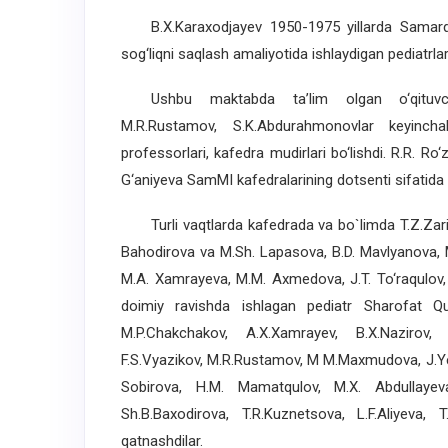
B.X.Karaxodjayev 1950-1975 yillarda Samarqand 
sog‘liqni saqlash amaliyotida ishlaydigan pediatrla
Ushbu maktabda ta’lim olgan o‘qituvchila
M.R.Rustamov, S.K.Abdurahmonovlar keyinchalik
professorlari, kafedra mudirlari bo‘lishdi. R.R. Ro‘
G‘aniyeva SamMI kafedralarining dotsenti sifatida i
Turli vaqtlarda kafedrada va bo`limda T.Z.Zari
Bahodirova va M.Sh. Lapasova, B.D. Mavlyanova, M
M.A. Xamrayeva, M.M. Axmedova, J.T. To‘raqulov, 
doimiy ravishda ishlagan pediatr Sharofat Qurb
M.P.Chakchakov, A.X.Xamrayev, B.X.Nazirov, 
F.S.Vyazikov, M.R.Rustamov, M M.Maxmudova, J.Ye
Sobirova, H.M. Mamatqulov, M.X. Abdullayev
Sh.B.Baxodirova, T.R.Kuznetsova, L.F.Aliyeva, 
qatnashdilar.