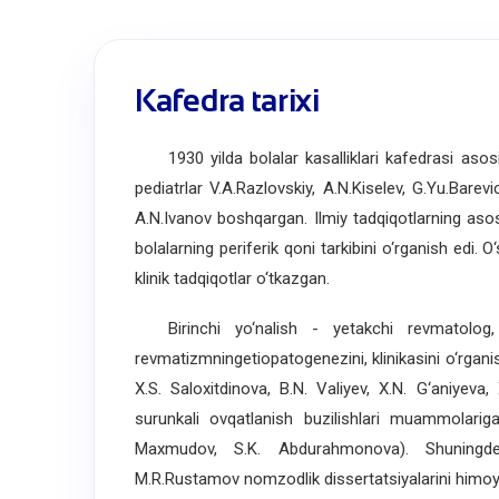
Kafedra tarixi
1930 yilda bolalar kasalliklari kafedrasi asosi
pediatrlar V.A.Razlovskiy, A.N.Kiselev, G.Yu.Barev
A.N.Ivanov boshqargan. Ilmiy tadqiqotlarning asosi
bolalarning periferik qoni tarkibini o‘rganish edi
klinik tadqiqotlar o‘tkazgan.
Birinchi yo‘nalish - yetakchi revmatolog, 
revmatizmningetiopatogenezini, klinikasini o‘rgani
X.S. Saloxitdinova, B.N. Valiyev, X.N. G‘aniyeva
surunkali ovqatlanish buzilishlari muammolariga
Maxmudov, S.K. Abdurahmonova). Shuningdek,
M.R.Rustamov nomzodlik dissertatsiyalarini himoya