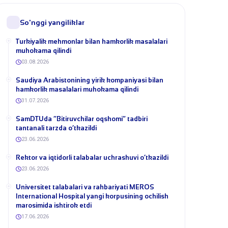
So'nggi yangiliklar
Turkiyalik mehmonlar bilan hamkorlik masalalari
muhokama qilindi
03.08.2026
​Saudiya Arabistonining yirik kompaniyasi bilan
hamkorlik masalalari muhokama qilindi
31.07.2026
​SamDTUda “Bitiruvchilar oqshomi” tadbiri
tantanali tarzda o‘tkazildi
23.06.2026
​Rektor va iqtidorli talabalar uchrashuvi o‘tkazildi
23.06.2026
Universitet talabalari va rahbariyati MEROS
International Hospital yangi korpusining ochilish
marosimida ishtirok etdi
17.06.2026