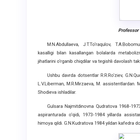
Professor
M.N.Abdullaeva, J.T.To'raqulov, T.A.Bobomur
kasalligi bilan kasallangan bolalarda metaboliz
jihatlarini o'rganib chiqdilar va tegishli davolash tak
Ushbu davrda dotsentlar R.R.Ro'ziev, G.N.Qudr
L.V.Liberman, M.R.Mirzaeva, M. assistentlardan. M
Shodieva ishladilar.
Gulsara Najmitdinovna Qudratova 1968-1973 yill
aspiranturada o'qidi, 1973-1984 yillarda assista
himoya qildi. G.N.Kudratova 1984 yildan kafedra do