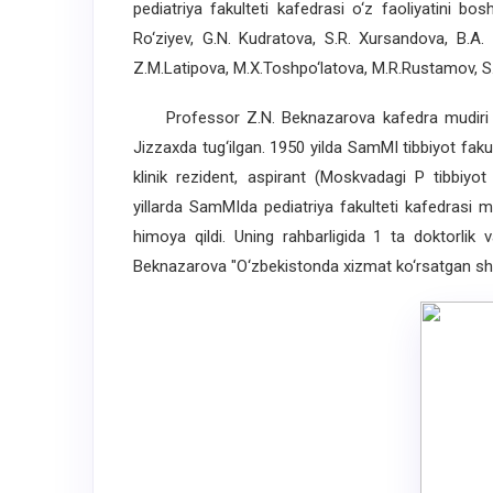
pediatriya fakulteti kafedrasi o‘z faoliyatini bo
Ro‘ziyev, G.N. Kudratova, S.R. Xursandova, B.A.
Z.M.Latipova, M.X.Toshpo‘latova, M.R.Rustamov, S
Professor Z.N. Beknazarova kafedra mudiri bo
Jizzaxda tug‘ilgan. 1950 yilda SamMI tibbiyot fakul
klinik rezident, aspirant (Moskvadagi P tibbiyot 
yillarda SamMIda pediatriya fakulteti kafedrasi mud
himoya qildi. Uning rahbarligida 1 ta doktorlik 
Beknazarova "O‘zbekistonda xizmat ko‘rsatgan shi