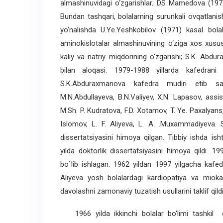
almashinuvidagi o‘zgarishlar; DS Mamedova (1972
Bundan tashqari, bolalarning surunkali ovqatlanishi
yo‘nalishda U.Ye.Yeshkobilov (1971) kasal bolal
aminokislotalar almashinuvining o‘ziga xos xusu
kaliy va natriy miqdorining o‘zgarishi; S.K. Abd
bilan aloqasi. 1979-1988 yillarda kafedran
S.K.Abduraxmanova kafedra mudiri etib say
M.N.Abdullayeva, B.N.Valiyev, X.N. Lapasov, assi
M.Sh. P. Kudratova, F.D. Xotamov, T. Ye. Paxalyans,
Islomov, L. F. Aliyeva, L. A. .Muxammadiyeva.
dissertatsiyasini himoya qilgan. Tibbiy ishda i
yilda doktorlik dissertatsiyasini himoya qildi. 1
bo`lib ishlagan. 1962 yildan 1997 yilgacha kafed
Aliyeva yosh bolalardagi kardiopatiya va miokar
davolashni zamonaviy tuzatish usullarini taklif qildi
1966 yilda ikkinchi bolalar bo‘limi tashkil e