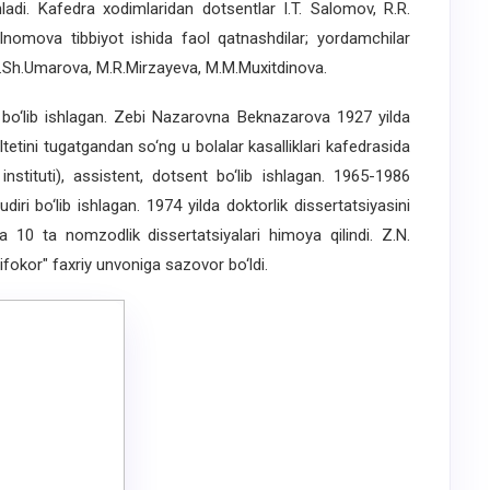
shladi. Kafedra xodimlaridan dotsentlar I.T. Salomov, R.R.
 Inomova tibbiyot ishida faol qatnashdilar; yordamchilar
.Sh.Umarova, M.R.Mirzayeva, M.M.Muxitdinova.
‘lib ishlagan. Zebi Nazarovna Beknazarova 1927 yilda
tetini tugatgandan so‘ng u bolalar kasalliklari kafedrasida
instituti), assistent, dotsent bo‘lib ishlagan. 1965-1986
iri bo‘lib ishlagan. 1974 yilda doktorlik dissertatsiyasini
va 10 ta nomzodlik dissertatsiyalari himoya qilindi. Z.N.
fokor" faxriy unvoniga sazovor bo‘ldi.