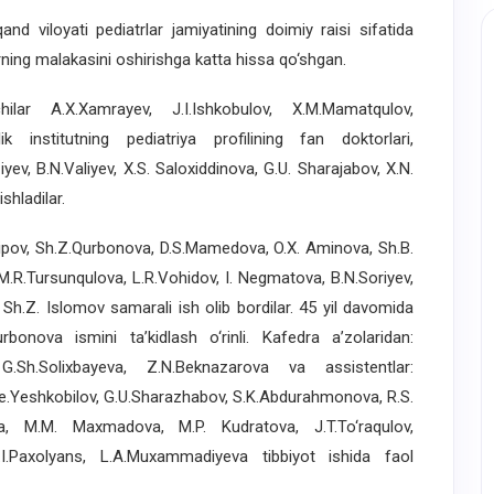
viloyati pediatrlar jamiyatining doimiy raisi sifatida
rning malakasini oshirishga katta hissa qo‘shgan.
r A.X.Xamrayev, J.I.Ishkobulov, X.M.Mamatqulov,
 institutning pediatriya profilining fan doktorlari,
ziyev, B.N.Valiyev, X.S. Saloxiddinova, G.U. Sharajabov, X.N.
shladilar.
pov, Sh.Z.Qurbonova, D.S.Mamedova, O.X. Aminova, Sh.B.
.R.Tursunqulova, L.R.Vohidov, I. Negmatova, B.N.Soriyev,
Sh.Z. Islomov samarali ish olib bordilar. 45 yil davomida
onova ismini ta’kidlash o‘rinli. Kafedra a’zolaridan:
G.Sh.Solixbayeva, Z.N.Beknazarova va assistentlar:
.Yeshkobilov, G.U.Sharazhabov, S.K.Abdurahmonova, R.S.
a, M.M. Maxmadova, M.P. Kudratova, J.T.To‘raqulov,
T.I.Paxolyans, L.A.Muxammadiyeva tibbiyot ishida faol