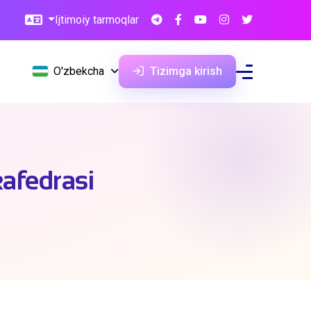
Ijtimoiy tarmoqlar
O'zbekcha
Tizimga kirish
kafedrasi