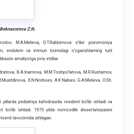
Beknazorova
Z
.
N
.
odov, M.A.Melieva, D.T.Rabbimova o'tkir pnevmoniya
m, endokrin va immun tizimidagi o'zgarishlarning turli
tikasini amaliyotga joriy etdilar
atova, B.A.Inamova, M.M.Toshpo'latova, M.R.Rustamov,
.Muxitdinova, X.N.Norboev, A.K.Nabiev, G.A.Melieva, O.Sh.
arda pediatriya kafedrasida resident bo'lib ishladi va
nt bo'lib ishladi. 1975 yilda nomzodlik dissertatsiyasini
tsenti lavozimida ishlagan.