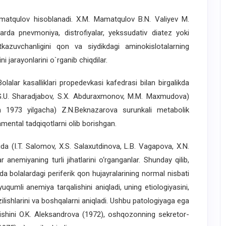
tqulov hisoblanadi. X.M. Mamatqulov B.N. Valiyev M.
rda pnevmoniya, distrofiyalar, yekssudativ diatez yoki
o‘tkazuvchanligini qon va siydikdagi aminokislotalarning
ini jarayonlarini o`rganib chiqdilar.
olalar kasalliklari propedevkasi kafedrasi bilan birgalikda
di (G.U. Sharadjabov, S.X. Abduraxmonov, M.M. Maxmudova)
an 1973 yilgacha) Z.N.Beknazarova surunkali metabolik
amental tadqiqotlarni olib borishgan.
(I.T. Salomov, X.S. Salaxutdinova, L.B. Vagapova, X.N.
anemiyaning turli jihatlarini o‘rganganlar. Shunday qilib,
a bolalardagi periferik qon hujayralarining normal nisbati
yuqumli anemiya tarqalishini aniqladi, uning etiologiyasini,
zilishlarini va boshqalarni aniqladi. Ushbu patologiyaga ega
ljishini O.K. Aleksandrova (1972), oshqozonning sekretor-