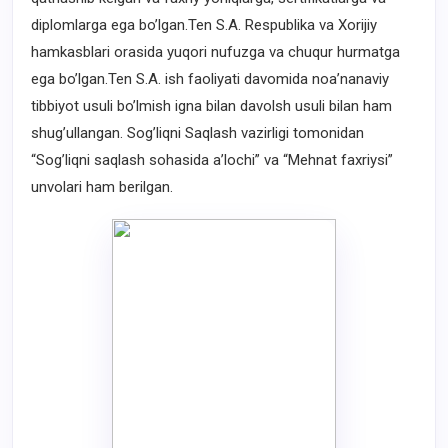
diplomlarga ega bo’lgan.Ten S.A. Respublika va Xorijiy
hamkasblari orasida yuqori nufuzga va chuqur hurmatga
ega bo’lgan.Ten S.A. ish faoliyati davomida noa’nanaviy
tibbiyot usuli bo’lmish igna bilan davolsh usuli bilan ham
shug’ullangan. Sog’liqni Saqlash vazirligi tomonidan
“Sog’liqni saqlash sohasida a’lochi” va “Mehnat faxriysi”
unvolari ham berilgan.