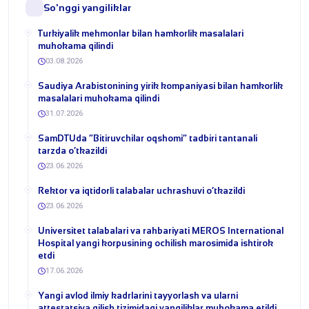
So'nggi yangiliklar
Turkiyalik mehmonlar bilan hamkorlik masalalari
muhokama qilindi
03.08.2026
​Saudiya Arabistonining yirik kompaniyasi bilan hamkorlik
masalalari muhokama qilindi
31.07.2026
​SamDTUda “Bitiruvchilar oqshomi” tadbiri tantanali
tarzda o‘tkazildi
23.06.2026
​Rektor va iqtidorli talabalar uchrashuvi o‘tkazildi
23.06.2026
Universitet talabalari va rahbariyati MEROS International
Hospital yangi korpusining ochilish marosimida ishtirok
etdi
17.06.2026
Yangi avlod ilmiy kadrlarini tayyorlash va ularni
attestatsiya qilish tizimidagi yangiliklar muhokama etildi