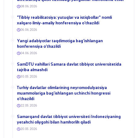
08.06.2026
​"Tibbiy reabilitatsiya: yutuqlar va istiqbollar" nomli
xalqaro ilmiy-amaliy konferensiya o‘tkazildi
06.06.2026
​Yangi adabiyotlar taqdimotiga bag‘ishlangan
konferensiya o‘tkazildi
04.06.2026
SamDTU vakillari Samara davlat tibbiyot universitetida
tajriba almashdi
30.05.2026
​Turkiy davlatlar olimlarining neyromodulyatsiya
muammolariga bag‘ishlangan uchinchi kongressi
o‘tkazildi
22.05.2026
Samarqand davlat tibbiyot universiteti Indoneziyaning
yetakchi oliygohi bilan hamkorlik qiladi
20.05.2026