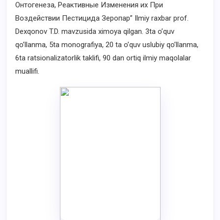
Онтогенеза, Реактивные Изменения их При
Воздействии Пестицида Зеропар” Ilmiy raxbar prof.
Dexqonov T.D. mavzusida ximoya qilgan. 3ta o’quv
qo’llanma, 5ta monografiya, 20 ta o’quv uslubiy qo’llanma,
6ta ratsionalizatorlik taklifi, 90 dan ortiq ilmiy maqolalar
muallifi.