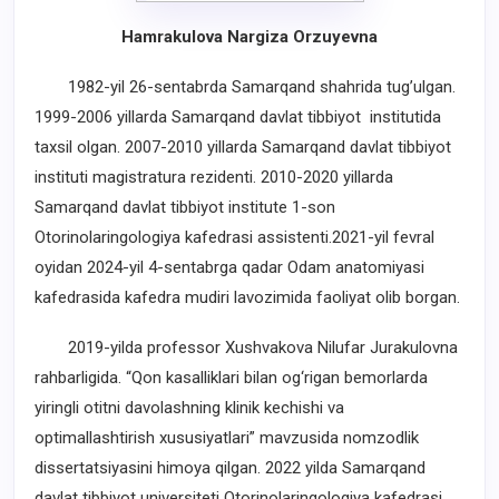
Hamrakulova Nargiza Orzuyevna
1982-yil 26-sentabrda Samarqand shahrida tug’ulgan.
1999-2006 yillarda Samarqand davlat tibbiyot institutida
taxsil olgan. 2007-2010 yillarda Samarqand davlat tibbiyot
instituti magistratura rezidenti. 2010-2020 yillarda
Samarqand davlat tibbiyot institute 1-son
Otorinolaringologiya kafedrasi assistenti.2021-yil fevral
oyidan 2024-yil 4-sentabrga qadar Odam anatomiyasi
kafedrasida kafedra mudiri lavozimida faoliyat olib borgan.
2019-yilda professor Xushvakova Nilufar Jurakulovna
rahbarligida. “Qon kasalliklari bilan og‘rigan bemorlarda
yiringli otitni davolashning klinik kechishi va
optimallashtirish xususiyatlari” mavzusida nomzodlik
dissertatsiyasini himoya qilgan. 2022 yilda Samarqand
davlat tibbiyot universiteti Otorinolaringologiya kafedrasi