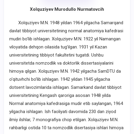
Xolquziyev Murodullo Nurmatovcih
Xolquziyev M.N. 1948 yildan 1964 yilgacha Samarqand
davlat tibbiyot universitetining normal anatomiya kafedrasi
mudiri bo’lib ishlagan. Xolquziyev M.N. 1922 yil Namangan
viloyatida dehqon oilasida tug’ilgan. 1931 yil Kazan
universitetining tibbiyot fakultetini tugatdi. Ushbu
universitetda nomzodlik va doktorlik dissertasiyalarini
himoya qilgan. Xolquziyev M.N. 1942 yilgacha SamDTU da
o’qituvhchi bo’lib ishlagan. 1942 yildan 1945 yilgacha
dotsent lavozimlarida ishlagan. Samarkand davlat tibbiyot
universitetining Kengash qaroriga asosan 1948 yilda
Normal anatomiya kafedrasiga mudir etib saylangan, 1964
yilgacha ishlagan. Ish faoliyati davomida 230 dan ziyod
ilmiy ilshlar, 7 monografiya chop etilgan. Xolquziyev M.N.
rahbarligi ostida 10 ta nomzodlik disertasiya ishlari himoya