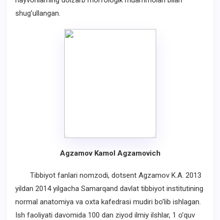
hayvonlarning dolzarb morfologik muammolari bilan
shug’ullangan.
Аgzamov Kamol Agzamovich
Tibbiyot fanlari nomzodi, dotsent Agzamov K.A. 2013
yildan 2014 yilgacha Samarqand davlat tibbiyot institutining
normal anatomiya va oxta kafedrasi mudiri bo’lib ishlagan.
Ish faoliyati davomida 100 dan ziyod ilmiy ilshlar, 1 o’quv