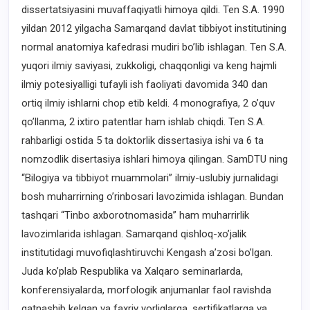
dissertatsiyasini muvaffaqiyatli himoya qildi. Ten S.A. 1990
yildan 2012 yilgacha Samarqand davlat tibbiyot institutining
normal anatomiya kafedrasi mudiri bo’lib ishlagan. Ten S.A.
yuqori ilmiy saviyasi, zukkoligi, chaqqonligi va keng hajmli
ilmiy potesiyalligi tufayli ish faoliyati davomida 340 dan
ortiq ilmiy ishlarni chop etib keldi. 4 monografiya, 2 o’quv
qo’llanma, 2 ixtiro patentlar ham ishlab chiqdi. Ten S.A.
rahbarligi ostida 5 ta doktorlik dissertasiya ishi va 6 ta
nomzodlik disertasiya ishlari himoya qilingan. SamDTU ning
“Bilogiya va tibbiyot muammolari” ilmiy-uslubiy jurnalidagi
bosh muharrirning o’rinbosari lavozimida ishlagan. Bundan
tashqari “Tinbo axborotnomasida” ham muharrirlik
lavozimlarida ishlagan. Samarqand qishloq-xo’jalik
institutidagi muvofiqlashtiruvchi Kengash a’zosi bo’lgan.
Juda ko’plab Respublika va Xalqaro seminarlarda,
konferensiyalarda, morfologik anjumanlar faol ravishda
qatnashib kelgan va faxriy yorliqlarga, sertifikatlarga va