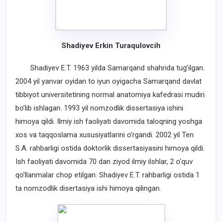
Shadiyev Erkin Turaqulovcih
Shadiyev E.T. 1963 yilda Samarqand shahrida tug’ilgan.
2004 yil yanvar oyidan to iyun oyigacha Samarqand davlat
tibbiyot universitetining normal anatomiya kafedrasi mudiri
bo’lib ishlagan. 1993 yil nomzodlik dissertasiya ishini
himoya qildi. Ilmiy ish faoliyati davomida taloqning yoshga
xos va taqqoslama xususiyatlarini o’rgandi. 2002 yil Ten
S.A. rahbarligi ostida doktorlik dissertasiyasini himoya qildi.
Ish faoliyati davomida 70 dan ziyod ilmiy ilshlar, 2 o’quv
qo’llanmalar chop etilgan. Shadiyev E.T. rahbarligi ostida 1
ta nomzodlik disertasiya ishi himoya qilingan.