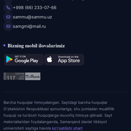
+998 (66) 233-07-66
sammu@sammu.uz
samgmi@mail.ru
Bizning mobil ilovalarimiz
Barcha huquqlar himoyalangan. Saytdagi barcha huquqlar
O'zbekiston Respublikasi qonunlariga, shu jumladan mualliflik
huquqi va turdosh huquqlarga muvofiq himoya qilinadi. Sayt
materiallaridan foydalanganda, Samarqand davlat tibbiyot
universiteti saytiga havola
ko'rsatilishi shart