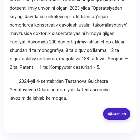
dotsenti ilmiy unvonini olgan. 2023 yilda “Operatsiyadan
keyingi davrda surunkali yiringli otit bilan og‘rigan
bemorlarda konservativ davolash usulini takomillashtirish”
mavzusida doktorlik dissertatsiyasini himoya qilgan.
Faoliyati davomida 200 dan ortiq ilmiy ishlari chop etilgan,
shundan 4 ta monografiya, 8 ta oʻquv qoʻllanma, 12 ta
oʻquv uslubiy qoʻllanma, maqola va 138 ta tezis, Scopus —
2 ta, Patent — 1 ta; Kompyuter dasturlari - 5.
2024-yil 4-sentabrdan Tastanova Gulchexra
Yeshtayevna Odam anatomiyasi kafedrasi mudiri
lavozimida ishlab kelmoqda.
Ulashish