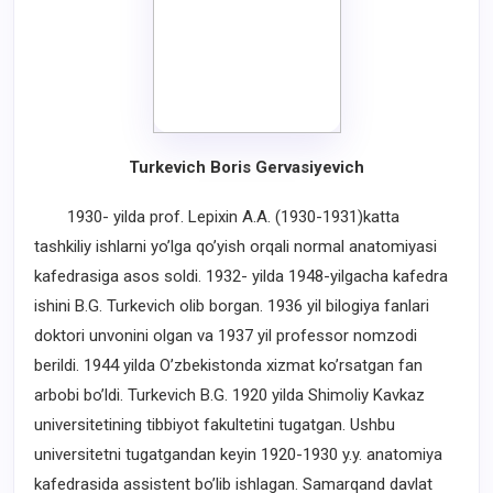
Turkevich Boris Gervasiyevich
1930- yilda prof. Lepixin А.А. (1930-1931)katta
tashkiliy ishlarni yo’lga qo’yish orqali normal anatomiyasi
kafedrasiga asos soldi. 1932- yilda 1948-yilgacha kafedra
ishini B.G. Turkevich olib borgan. 1936 yil bilogiya fanlari
doktori unvonini olgan va 1937 yil professor nomzodi
berildi. 1944 yilda O’zbekistonda xizmat ko’rsatgan fan
arbobi bo’ldi. Turkevich B.G. 1920 yilda Shimoliy Kavkaz
universitetining tibbiyot fakultetini tugatgan. Ushbu
universitetni tugatgandan keyin 1920-1930 y.y. anatomiya
kafedrasida assistent bo’lib ishlagan. Samarqand davlat