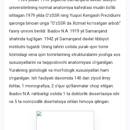
universitetining normal anatomiya kafedrasi mudiri bo’lib
ishlagan.1979 yilda O’zSSR ning Yuqori Kengash Prezidiumi
qaroriga binoan unga “O’zSSR da Xizmat koʻrsatgan arbob”
faxriy unvoni berildi. Ibadov N.A. 1919 yil Samarqand
shahrida tug’ilgan. 1942 yil Samarqand davlat tibbiyot
institutni tugatdi. Uning tahriri ostida yurak-qon tomir
tizimidagi vena qon tomirlarining strukturalarini yoshga xos
xususiyatlarini va taqqoslovchi anatomiyasi o’rganilgan.
Yurakning gistologik va morfologik xususiyatlari ham
o’rganilgan. Ish faoliyati davomida 140 dan ziyod ilmiy
ilshlar, 1 monografiya, 2 o’quv qo’llanmalar chop etilgan.
Ibadov N.A. rahbarligi ostida 1 ta doktorlik dissertasiya ishi
va 5 ta nomzodlik disertatsiya ishlari himoya qilingan.