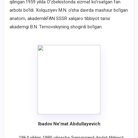
qilingan.1959 yilda O’zbekistonda xizmat ko’rsatgan fan
arbobi bo’ldi. Xolquziyev M.N. o’sha davrda mashxur bo’lgan
anatom, akademikFAN SSSR xalqaro tibbiyot tarixi
akademgi B.N. Ternovskiyning shogirdi bo’lgan.
Ibadov Ne’mat Abdullayevich
1964 yildan 1990 yilgacha Samarqand davlat tibbiyot