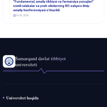
​"Fundamental, amaliy tibbiyot va farmatsiya yutuqlari"
nomli talabalar va yosh olimlarning 80-xalqaro ilmiy-
amaliy konferensiyasi o‘tkazildi
16.05.2026
Samarqand davlat tibbiyot
universiteti
Universitet haqida