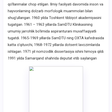
qo’llanmalar chop etilgan. Ilmiy faoliyati davomida inson va
hayvonlarning dolzarb morfologik muammolari bilan
shug’ullangan. 1960 yilda Toshkent tibbiyot akademiyasini
tugatgan. 1961 – 1963 yillarda SamDTU Klinikasining
umumiy jarrohlik bo’limida aspiranturani muvaffaqiyatli
tugatdi. 1965-1969 yillarda SamDTU ning OXTA kafedrasida
katta o’qituvchi, 1968-1972 yillarda dotsent lavozimlarida
ishlagan. 1971 yil nomzodlik dissertasiya ishini himoya qildi.
1991 yilda Samarqand shahrida deputat etib saylangan