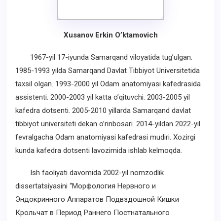
Xusanov Erkin O’ktamovich
1967-yil 17-iyunda Samarqand viloyatida tug’ulgan.
1985-1993 yilda Samarqand Davlat Tibbiyot Universitetida
taxsil olgan. 1993-2000 yil Odam anatomiyasi kafedrasida
assistenti. 2000-2003 yil katta o’qituvchi. 2003-2005 yil
kafedra dotsenti. 2005-2010 yillarda Samarqand davlat
tibbiyot universiteti dekan o’rinbosari. 2014-yildan 2022-yil
fevralgacha Odam anatomiyasi kafedrasi mudiri. Xozirgi
kunda kafedra dotsenti lavozimida ishlab kelmoqda.
Ish faoliyati davomida 2002-yil nomzodlik
dissertatsiyasini “Морфология Нервного и
Эндокринного Аппаратов Подвздошной Кишки
Крольчат в Период Раннего Постнатального