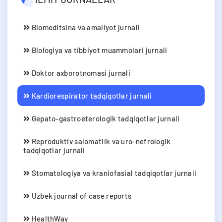
Biomeditsina va amaliyot jurnali
Biologiya va tibbiyot muammolari jurnali
Doktor axborotnomasi jurnali
Kardiorespirator tadqiqotlar jurnali
Gepato-gastroeterologik tadqiqotlar jurnali
Reproduktiv salomatlik va uro-nefrologik
tadqiqotlar jurnali
Stomatologiya va kraniofasial tadqiqotlar jurnali
Uzbek journal of case reports
HealthWay