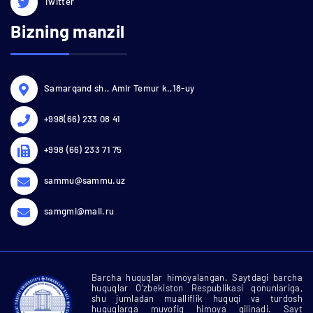
Twitter
Bizning manzil
Samarqand sh., Amir Temur k.,18-uy
+998(66) 233 08 41
+998 (66) 233 71 75
sammu@sammu.uz
samgmi@mail.ru
Barcha huquqlar himoyalangan. Saytdagi barcha
huquqlar O'zbekiston Respublikasi qonunlariga,
shu jumladan mualliflik huquqi va turdosh
huquqlarga muvofiq himoya qilinadi. Sayt