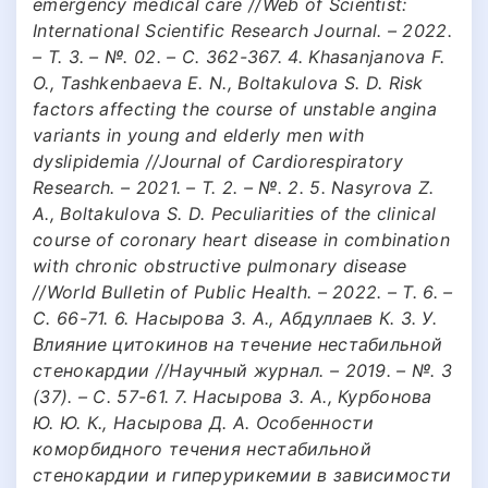
emergency medical care //Web of Scientist:
International Scientific Research Journal. – 2022.
– Т. 3. – №. 02. – С. 362-367. 4. Khasanjanova F.
O., Tashkenbaeva E. N., Boltakulova S. D. Risk
factors affecting the course of unstable angina
variants in young and elderly men with
dyslipidemia //Journal of Cardiorespiratory
Research. – 2021. – Т. 2. – №. 2. 5. Nasyrova Z.
A., Boltakulova S. D. Peculiarities of the clinical
course of coronary heart disease in combination
with chronic obstructive pulmonary disease
//World Bulletin of Public Health. – 2022. – Т. 6. –
С. 66-71. 6. Насырова З. А., Абдуллаев К. З. У.
Влияние цитокинов на течение нестабильной
стенокардии //Научный журнал. – 2019. – №. 3
(37). – С. 57-61. 7. Насырова З. А., Курбонова
Ю. Ю. К., Насырова Д. А. Особенности
коморбидного течения нестабильной
стенокардии и гиперурикемии в зависимости