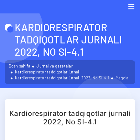
Me
KARDIORESPIRATOR
TADQIQOTLAR JURNALI
2022, NO SI-4.1
Bosh sahifa
Jurnal va gazetalar
Kardiorespirator tadqiqotlar jurnali
Kardiorespirator tadqiqotlar jurnali 2022, No SI-4.1
Maqola
Kardiorespirator tadqiqotlar jurnali
2022, No SI-4.1