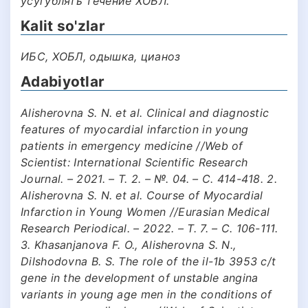
усугублять течение ХОБЛ.
Kalit so'zlar
ИБС, ХОБЛ, одышка, цианоз
Adabiyotlar
Alisherovna S. N. et al. Clinical and diagnostic
features of myocardial infarction in young
patients in emergency medicine //Web of
Scientist: International Scientific Research
Journal. – 2021. – Т. 2. – №. 04. – С. 414-418. 2.
Alisherovna S. N. et al. Course of Myocardial
Infarction in Young Women //Eurasian Medical
Research Periodical. – 2022. – Т. 7. – С. 106-111.
3. Khasanjanova F. O., Alisherovna S. N.,
Dilshodovna B. S. The role of the il-1b 3953 c/t
gene in the development of unstable angina
variants in young age men in the conditions of