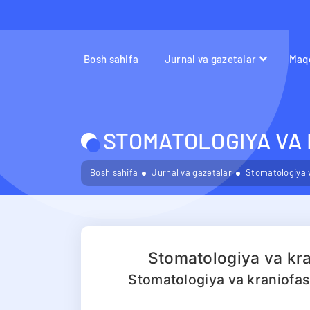
Bosh sahifa
Jurnal va gazetalar
Maqo
STOMATOLOGIYA VA 
Bosh sahifa
Jurnal va gazetalar
Stomatologiya v
Stomatologiya va kran
Stomatologiya va kraniofasi