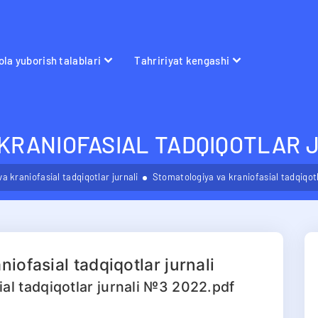
la yuborish talablari
Tahririyat kengashi
KRANIOFASIAL TADQIQOTLAR 
a kraniofasial tadqiqotlar jurnali
Stomatologiya va kraniofasial tadqiqot
iofasial tadqiqotlar jurnali
al tadqiqotlar jurnali №3 2022.pdf