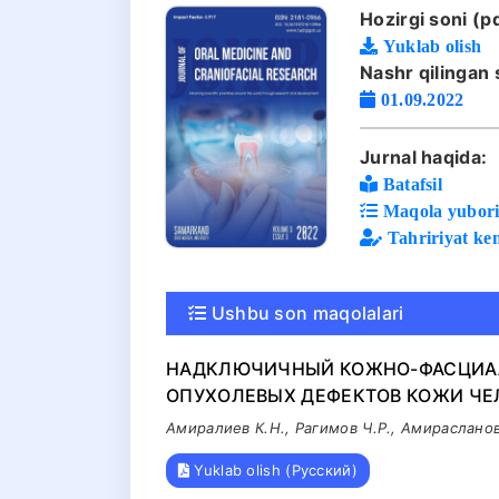
Hozirgi soni (pd
Yuklab olish
Nashr qilingan 
01.09.2022
Jurnal haqida:
Batafsil
Maqola yuboris
Tahririyat ke
Ushbu son maqolalari
НАДКЛЮЧИЧНЫЙ КОЖНО-ФАСЦИАЛ
ОПУХОЛЕВЫХ ДЕФЕКТОВ КОЖИ Ч
Амиралиев К.Н., Рагимов Ч.Р., Амирасланов
Yuklab olish (Русский)