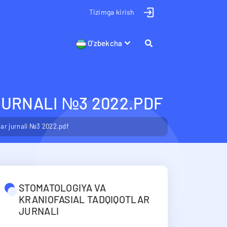
Tizimga kirish
O'zbekcha
JURNALI №3 2022.PDF
lar jurnali №3 2022.pdf
STOMATOLOGIYA VA
KRANIOFASIAL TADQIQOTLAR
JURNALI