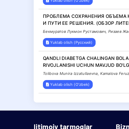
Yuklab olish (O'zbek)
ПРОБЛЕМА СОХРАНЕНИЯ ОБЪЕМА 
И ПУТИ ЕЕ РЕШЕНИЯ. (ОБЗОР ЛИТЕ
Бекмуратов Лукмон Рустамович, Ризаев Ж
Yuklab olish (Русский)
QANDLI DIABETGA CHALINGAN BOL
RIVOJLANISHI UCHUN MAVJUD BO‘LG
Tolibova Munira Izzatullaevna, Kamalova Feru
Yuklab olish (O'zbek)
Ijtimoiy tarmoqlar
Biz