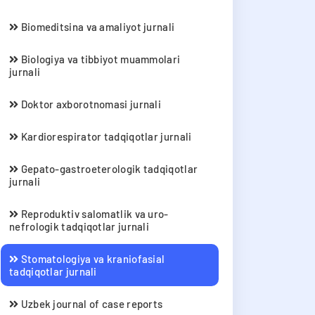
Biomeditsina va amaliyot jurnali
Biologiya va tibbiyot muammolari
jurnali
Doktor axborotnomasi jurnali
Kardiorespirator tadqiqotlar jurnali
Gepato-gastroeterologik tadqiqotlar
jurnali
Reproduktiv salomatlik va uro-
nefrologik tadqiqotlar jurnali
Stomatologiya va kraniofasial
tadqiqotlar jurnali
Uzbek journal of case reports