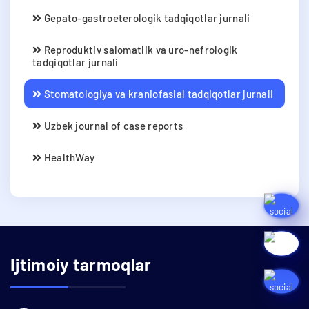
Gepato-gastroeterologik tadqiqotlar jurnali
Reproduktiv salomatlik va uro-nefrologik
tadqiqotlar jurnali
Stomatologiya va kraniofasial tadqiqotlar jurnali
Uzbek journal of case reports
HealthWay
Ijtimoiy tarmoqlar