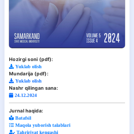
Hozirgi soni (pdf):
Yuklab olish
Mundarija (pdf):
Yuklab olish
Nashr qilingan sana:
24.12.2024
Jurnal haqida:
Batafsil
Maqola yuborish talablari
Tahririyat kengashi