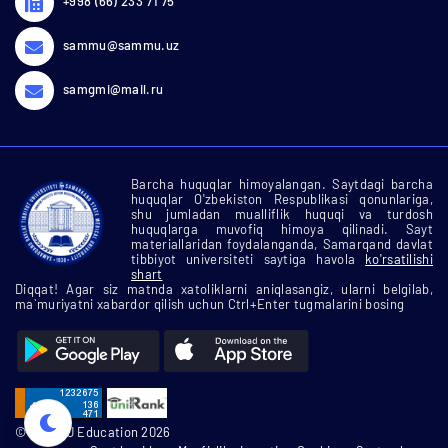
+998 (66) 233 71 75
sammu@sammu.uz
samgmi@mail.ru
Barcha huquqlar himoyalangan. Saytdagi barcha
huquqlar O'zbekiston Respublikasi qonunlariga,
shu jumladan mualliflik huquqi va turdosh
huquqlarga muvofiq himoya qilinadi. Sayt
materiallaridan foydalanganda, Samarqand davlat
tibbiyot universiteti saytiga havola
ko'rsatilishi
shart
Diqqat! Agar siz matnda xatoliklarni aniqlasangiz, ularni belgilab,
ma`muriyatni xabardor qilish uchun Ctrl+Enter tugmalarini bosing
© SamMU Education 2026