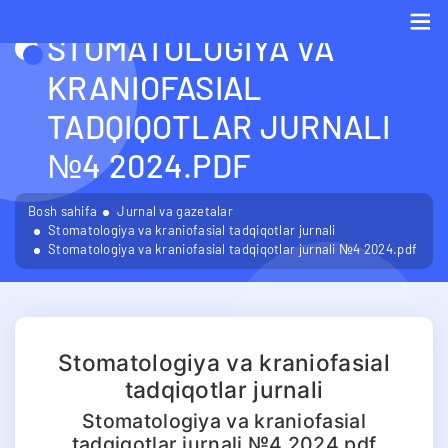
STOMATOLOGIYA VA
Me
KRANIOFASIAL
TADQIQOTLAR JURNALI
№4 2024.PDF
Bosh sahifa
Jurnal va gazetalar
Stomatologiya va kraniofasial tadqiqotlar jurnali
Stomatologiya va kraniofasial tadqiqotlar jurnali №4 2024.pdf
Stomatologiya va kraniofasial
tadqiqotlar jurnali
Stomatologiya va kraniofasial
tadqiqotlar jurnali №4 2024.pdf