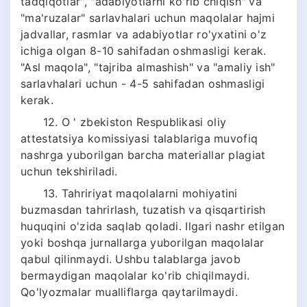
tadqiqotlar", "adabiyotlarni ko'rib chiqish" va
"ma'ruzalar" sarlavhalari uchun maqolalar hajmi
jadvallar, rasmlar va adabiyotlar ro'yxatini o'z
ichiga olgan 8-10 sahifadan oshmasligi kerak.
"Asl maqola", "tajriba almashish" va "amaliy ish"
sarlavhalari uchun - 4-5 sahifadan oshmasligi
kerak.
12. O ' zbekiston Respublikasi oliy
attestatsiya komissiyasi talablariga muvofiq
nashrga yuborilgan barcha materiallar plagiat
uchun tekshiriladi.
13. Tahririyat maqolalarni mohiyatini
buzmasdan tahrirlash, tuzatish va qisqartirish
huquqini o'zida saqlab qoladi. Ilgari nashr etilgan
yoki boshqa jurnallarga yuborilgan maqolalar
qabul qilinmaydi. Ushbu talablarga javob
bermaydigan maqolalar ko'rib chiqilmaydi.
Qo'lyozmalar mualliflarga qaytarilmaydi.