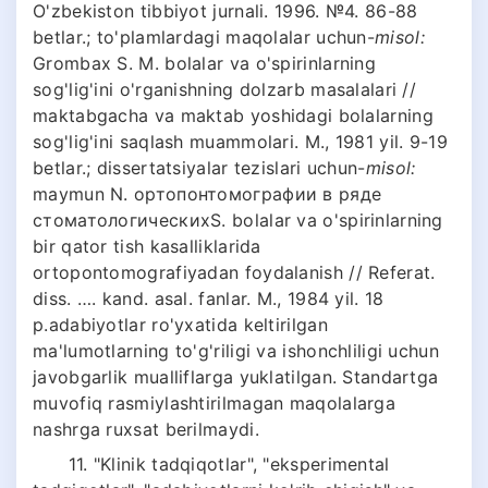
O'zbekiston tibbiyot jurnali. 1996. №4. 86-88
betlar.; to'plamlardagi maqolalar uchun-
misol:
Grombax S. M. bolalar va o'spirinlarning
sog'lig'ini o'rganishning dolzarb masalalari //
maktabgacha va maktab yoshidagi bolalarning
sog'lig'ini saqlash muammolari. M., 1981 yil. 9-19
betlar.; dissertatsiyalar tezislari uchun-
misol:
maymun N. ортопонтомографии в ряде
стоматологическихS. bolalar va o'spirinlarning
bir qator tish kasalliklarida
ortopontomografiyadan foydalanish // Referat.
diss. …. kand. asal. fanlar. M., 1984 yil. 18
p.adabiyotlar ro'yxatida keltirilgan
ma'lumotlarning to'g'riligi va ishonchliligi uchun
javobgarlik mualliflarga yuklatilgan. Standartga
muvofiq rasmiylashtirilmagan maqolalarga
nashrga ruxsat berilmaydi.
11. "Klinik tadqiqotlar", "eksperimental