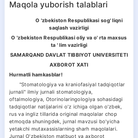
Maqola yuborish talablari
O 'zbekiston Respublikasi sog' liqni
saqlash vazirligi
O 'zbekiston Respublikasi oliy va o' rta maxsus
ta ' lim vazirligi
SAMARQAND DAVLAT TIBBIYOT
UNIVERSITETI
AXBOROT XATI
Hurmatli hamkasblar!
"Stomatologiya va kraniofasiyal tadqiqotlar
jurnali" ilmiy jurnali stomatologiya,
oftalmologiya, Otorinolaringologiya sohasidagi
tadqiqotlar natijalarini o'z ichiga olgan o'zbek,
rus va ingliz tillarida original maqolalar chop
etmoqda shuningdek, jurnal mavzusi bo'yicha
yetakchi mutaxassislarning sharh maqolalari.
Jurnal O'zbekiston matbuot va axborot