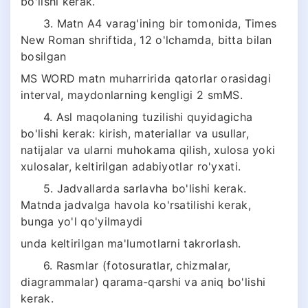
bo'lishi kerak.
3. Matn A4 varag'ining bir tomonida, Times
New Roman shriftida, 12 o'lchamda, bitta bilan
bosilgan
MS WORD matn muharririda qatorlar orasidagi
interval, maydonlarning kengligi 2 smMS.
4. Asl maqolaning tuzilishi quyidagicha
bo'lishi kerak: kirish, materiallar va usullar,
natijalar va ularni muhokama qilish, xulosa yoki
xulosalar, keltirilgan adabiyotlar ro'yxati.
5. Jadvallarda sarlavha bo'lishi kerak.
Matnda jadvalga havola ko'rsatilishi kerak,
bunga yo'l qo'yilmaydi
unda keltirilgan ma'lumotlarni takrorlash.
6. Rasmlar (fotosuratlar, chizmalar,
diagrammalar) qarama-qarshi va aniq bo'lishi
kerak.