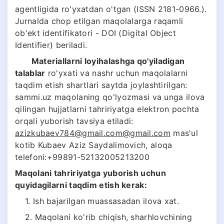
agentligida ro'yxatdan o'tgan (ISSN 2181-0966.).
Jurnalda chop etilgan maqolalarga raqamli
ob'ekt identifikatori - DOI (Digital Object
Identifier) beriladi.
Materiallarni loyihalashga qo'yiladigan
talablar
ro'yxati va nashr uchun maqolalarni
taqdim etish shartlari saytda joylashtirilgan:
sammi.uz maqolaning qo'lyozmasi va unga ilova
qilingan hujjatlarni tahririyatga elektron pochta
orqali yuborish tavsiya etiladi:
azizkubaev
784@gmail.com
@gmail.com
mas'ul
kotib Kubaev Aziz Saydalimovich, aloqa
telefoni:+99891-52132005213200
Maqolani tahririyatga yuborish uchun
quyidagilarni taqdim etish kerak:
1. Ish bajarilgan muassasadan ilova xat.
2. Maqolani ko'rib chiqish, sharhlovchining