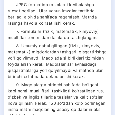
JPEG formatida rasmlarni loyihalashga
ruxsat beriladi. Ular uchun imzolar tartibda
beriladi alohida sahifada raqamlash. Matnda
rasmga havola ko'rsatilishi kerak.
7. Formulalar (fizik, matematik, kimyoviy)
mualliflar tomonidan dalalarda tasdiqlangan.
8. Umumiy qabul qilingan (fizik, kimyoviy,
matematik) miqdorlardan tashqari, qisqartirishga
yo'l qo'yilmaydi. Maqolada si birliklari tizimidan
foydalanish kerak. Maqolalar sarlavhasidagi
qisqartmalarga yo'l qo'yilmaydi va matnda ular
birinchi eslatmada dekodlanishi kerak.
9. Maqolalarga birinchi sahifada bo'lgani
kabi nomi, mualliflari, tashkiloti ko'rsatilgan rus,
o'zbek va ingliz tillarida tezislar va kalit so'zlar
ilova qilinishi kerak. 150 so'zdan ko'p bo'lmagan
insho matni maqolaning asosiy qoidalarini aks