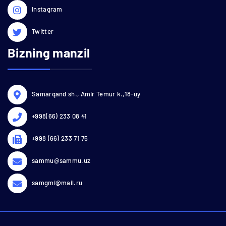
Instagram
Twitter
Bizning manzil
Samarqand sh., Amir Temur k.,18-uy
+998(66) 233 08 41
+998 (66) 233 71 75
sammu@sammu.uz
samgmi@mail.ru