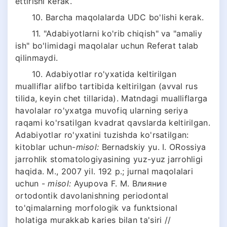
ettirishi kerak.
10. Barcha maqolalarda UDC bo'lishi kerak.
11. "Adabiyotlarni ko'rib chiqish" va "amaliy
ish" bo'limidagi maqolalar uchun Referat talab
qilinmaydi.
10. Adabiyotlar ro'yxatida keltirilgan
mualliflar alifbo tartibida keltirilgan (avval rus
tilida, keyin chet tillarida). Matndagi mualliflarga
havolalar ro'yxatga muvofiq ularning seriya
raqami ko'rsatilgan kvadrat qavslarda keltirilgan.
Adabiyotlar ro'yxatini tuzishda ko'rsatilgan:
kitoblar uchun-
misol:
Bernadskiy yu. I. ОRossiya
jarrohlik stomatologiyasining yuz-yuz jarrohligi
haqida. M., 2007 yil. 192 p.; jurnal maqolalari
uchun -
misol:
Ayupova F. M. Влияние
ortodontik davolanishning periodontal
to'qimalarning morfologik va funktsional
holatiga murakkab karies bilan ta'siri //