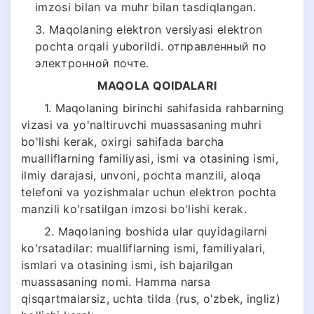
imzosi bilan va muhr bilan tasdiqlangan.
3. Maqolaning elektron versiyasi elektron
pochta orqali yuborildi. отправленный по
электронной почте.
MAQOLA QOIDALARI
1. Maqolaning birinchi sahifasida rahbarning
vizasi va yo'naltiruvchi muassasaning muhri
bo'lishi kerak, oxirgi sahifada barcha
mualliflarning familiyasi, ismi va otasining ismi,
ilmiy darajasi, unvoni, pochta manzili, aloqa
telefoni va yozishmalar uchun elektron pochta
manzili ko'rsatilgan imzosi bo'lishi kerak.
2. Maqolaning boshida ular quyidagilarni
ko'rsatadilar: mualliflarning ismi, familiyalari,
ismlari va otasining ismi, ish bajarilgan
muassasaning nomi. Hamma narsa
qisqartmalarsiz, uchta tilda (rus, o'zbek, ingliz)