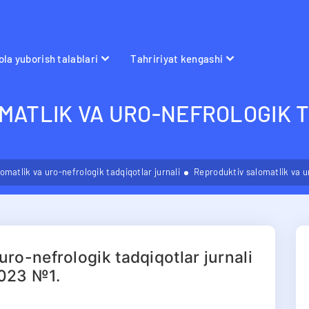
la yuborish talablari
Tahririyat kengashi
MATLIK VA URO-NEFROLOGIK 
omatlik va uro-nefrologik tadqiqotlar jurnali
Reproduktiv salomatlik va u
uro-nefrologik tadqiqotlar jurnali
023 №1.