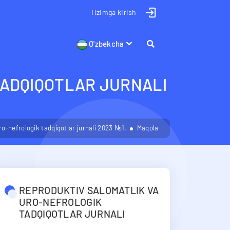
Tizimga kirish
O'zbekcha
TADQIQOTLAR JURNALI
ro-nefrologik tadqiqotlar jurnali 2023 №1.
Maqola
REPRODUKTIV SALOMATLIK VA
URO-NEFROLOGIK
TADQIQOTLAR JURNALI