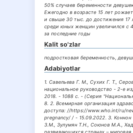
50% случаев беременности девушек
Ежегодно в возрасте 15 лет рожает 
и свыше 30 тыс. до достижения 17
среди юных женщин увеличился с 4
за последние годы
Kalit so'zlar
подростковая беременность, деву
Adabiyotlar
1. Савельева Г. М., Сухих Г. Т., Сер
национальное руководство - 2-е изд
2018. - 1088 с. - (Серия "Национал
8. 2. Всемирная организация здра
доступа: //https://www.who.int/ru/ne
pregnancy/ / - 15.09.2022. 3. Коннон
З.М., Зулумян Т.Н., Союнов М.А., Х
развивающихся странах – мировая 