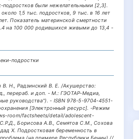
-подростков были нежелательными [2,3].
около 1,5 тыс. подростков, 9 тыс. в 16 лет
 лет. Показатель материнской смертности
.4 на 100 000 родившихся живыми до 13,4 -
шеки-подростки
ов В. Н., Радзинский В. Е. /Акушерство:
., перераб. и доп. - М.: ГЭОТАР-Медиа,
ьные руководства"). - ISBN 978-5-9704-4551-
воохранения [Электронный ресурс]. -Режим
ws-room/factsheets/detail/adolescent-
 С.Р.Д., Борисова А.В., Семятов С.М., Сохова
аддад Х. Подростковая беременность в
проблема (на примере Республики Бенин) //