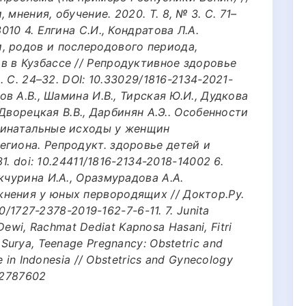
мнения, обучение. 2020. Т. 8, № 3. С. 71–
010 4. Елгина С.И., Кондратова Л.А.
, родов и послеродового периода,
в в Кузбассе // Репродуктивное здоровье
2. С. 24–32. DOI: 10.33029/1816-2134-2021-
ов А.В., Шамина И.В., Тирская Ю.И., Дудкова
, Дворецкая В.В., Дарбинян А.Э.. Особенности
ринатальные исходы у женщин
егиона. Репродукт. здоровье детей и
31. doi: 10.24411/1816-2134-2018-14002 6.
кчурина И.А., Оразмурадова А.А.
нения у юных первородящих // Доктор.Ру.
50/1727-2378-2019-162-7-6-11. 7. Junita
i Dewi, Rachmat Dediat Kapnosa Hasani, Fitri
Surya, Teenage Pregnancy: Obstetric and
e in Indonesia // Obstetrics and Gynecology
D 2787602