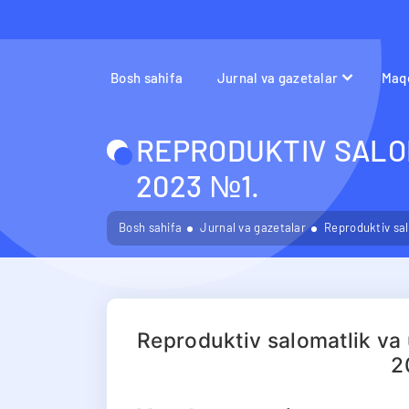
Bosh sahifa
Jurnal va gazetalar
Maqo
REPRODUKTIV SALO
2023 №1.
Bosh sahifa
Jurnal va gazetalar
Reproduktiv sal
Reproduktiv salomatlik va 
2