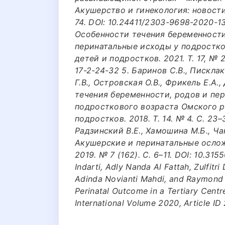
Акушерство и гинекология: новости, 
74. DOI: 10.24411/2303-9698-2020-13
Особенности течения беременности
перинатальные исходы у подростко
детей и подростков. 2021. Т. 17, № 
17-2-24-32 5. Баринов С.В., Писклак
Г.В., Островская О.В., Фрикель Е.А.
течения беременности, родов и пе
подросткового возраста Омского р
подростков. 2018. Т. 14. № 4. С. 23–
Радзинский В.Е., Хамошина М.Б., Ча
Акушерские и перинатальные ослож
2019. № 7 (162). С. 6–11. DOI: 10.315
Indarti, Adly Nanda Al Fattah, Zulfitr
Adinda Novianti Mahdi, and Raymond 
Perinatal Outcome in a Tertiary Centr
International Volume 2020, Article I