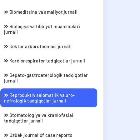
Biomeditsina va amaliyot jurnali
Biologiya va tibbiyot muammolari
jurnali
Doktor axborotnomasi jurnali
Kardiorespirator tadqiqotlar jurnali
Gepato-gastroeterologik tadqiqotlar
jurnali
Reproduktiv salomatlik va uro-
nefrologik tadqiqotlar jurnali
Stomatologiya va kraniofasial
tadqiqotlar jurnali
Uzbek journal of case reports