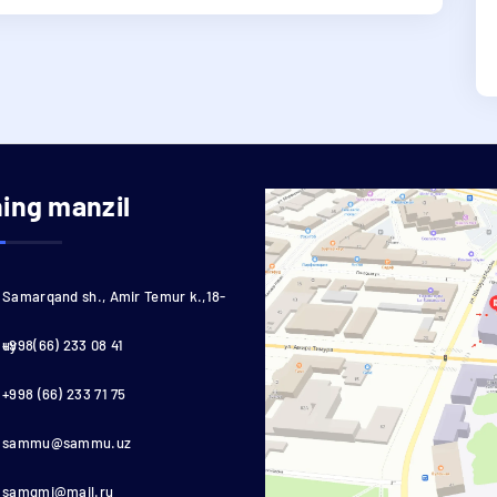
ning manzil
Samarqand sh., Amir Temur k.,18-
uy
+998(66) 233 08 41
+998 (66) 233 71 75
sammu@sammu.uz
samgmi@mail.ru