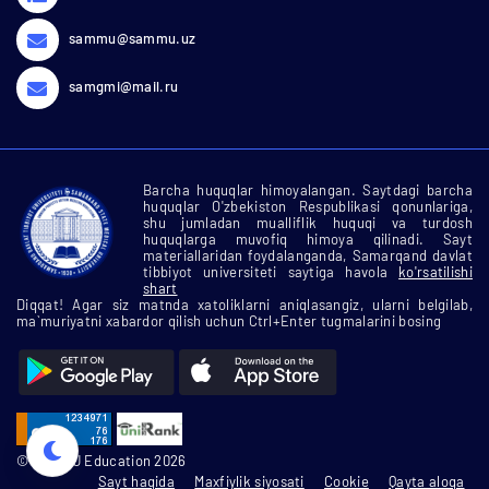
sammu@sammu.uz
samgmi@mail.ru
Barcha huquqlar himoyalangan. Saytdagi barcha
huquqlar O'zbekiston Respublikasi qonunlariga,
shu jumladan mualliflik huquqi va turdosh
huquqlarga muvofiq himoya qilinadi. Sayt
materiallaridan foydalanganda, Samarqand davlat
tibbiyot universiteti saytiga havola
ko'rsatilishi
shart
Diqqat! Agar siz matnda xatoliklarni aniqlasangiz, ularni belgilab,
ma`muriyatni xabardor qilish uchun Ctrl+Enter tugmalarini bosing
© SamMU Education 2026
Sayt haqida
Maxfiylik siyosati
Cookie
Qayta aloqa