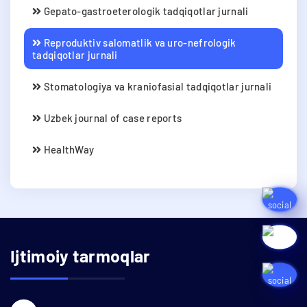
Gepato-gastroeterologik tadqiqotlar jurnali
Reproduktiv salomatlik va uro-nefrologik
tadqiqotlar jurnali
Stomatologiya va kraniofasial tadqiqotlar jurnali
Uzbek journal of case reports
HealthWay
Ijtimoiy tarmoqlar