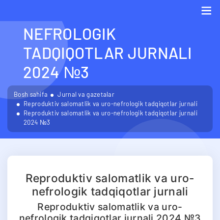
SALOMATLIK VA URO-
NEFROLOGIK
Me
TADQIQOTLAR JURNALI
2024 №3
Bosh sahifa
Jurnal va gazetalar
Reproduktiv salomatlik va uro-nefrologik tadqiqotlar jurnali
Reproduktiv salomatlik va uro-nefrologik tadqiqotlar jurnali
2024 №3
Reproduktiv salomatlik va uro-
nefrologik tadqiqotlar jurnali
Reproduktiv salomatlik va uro-
nefrologik tadqiqotlar jurnali 2024 №3