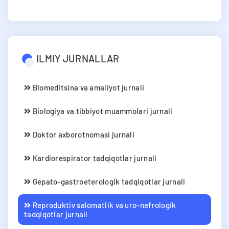
ILMIY JURNALLAR
Biomeditsina va amaliyot jurnali
Biologiya va tibbiyot muammolari jurnali
Doktor axborotnomasi jurnali
Kardiorespirator tadqiqotlar jurnali
Gepato-gastroeterologik tadqiqotlar jurnali
Reproduktiv salomatlik va uro-nefrologik
tadqiqotlar jurnali