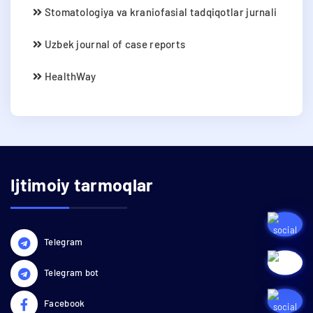
Stomatologiya va kraniofasial tadqiqotlar jurnali
Uzbek journal of case reports
HealthWay
Ijtimoiy tarmoqlar
Telegram
Telegram bot
Facebook