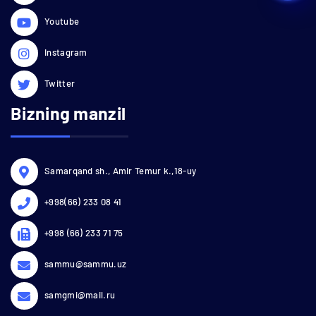
Youtube
Instagram
Twitter
Bizning manzil
Samarqand sh., Amir Temur k.,18-uy
+998(66) 233 08 41
+998 (66) 233 71 75
sammu@sammu.uz
samgmi@mail.ru