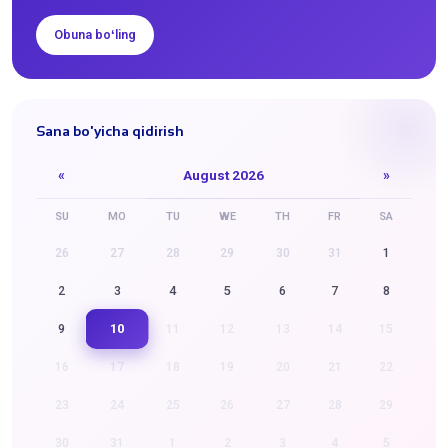
Obuna boʻling
Sana bo'yicha qidirish
«
August 2026
»
SU
MO
TU
WE
TH
FR
SA
26
27
28
29
30
31
1
2
3
4
5
6
7
8
10
9
11
12
13
14
15
16
17
18
19
20
21
22
23
24
25
26
27
28
29
30
31
1
2
3
4
5