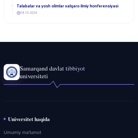
Talabalar va yosh olimlar xalqaro ilmiy konferensiyasi
18.10.2024
Samarqand davlat tibbiyot
universiteti
Universitet haqida
Umumiy ma'lumot