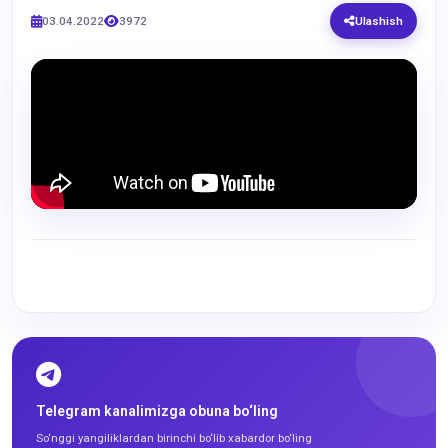
03.04.2022
3972
Ulashish
Telegram kanalimizga obuna bo‘ling
So‘nggi yangiliklardan birinchi bo‘lib xabardor bo‘ling