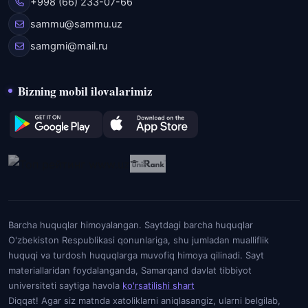
+998 (66) 233-07-66
sammu@sammu.uz
samgmi@mail.ru
Bizning mobil ilovalarimiz
Barcha huquqlar himoyalangan. Saytdagi barcha huquqlar
O'zbekiston Respublikasi qonunlariga, shu jumladan mualliflik
huquqi va turdosh huquqlarga muvofiq himoya qilinadi. Sayt
materiallaridan foydalanganda, Samarqand davlat tibbiyot
universiteti saytiga havola
ko'rsatilishi shart
Diqqat! Agar siz matnda xatoliklarni aniqlasangiz, ularni belgilab,