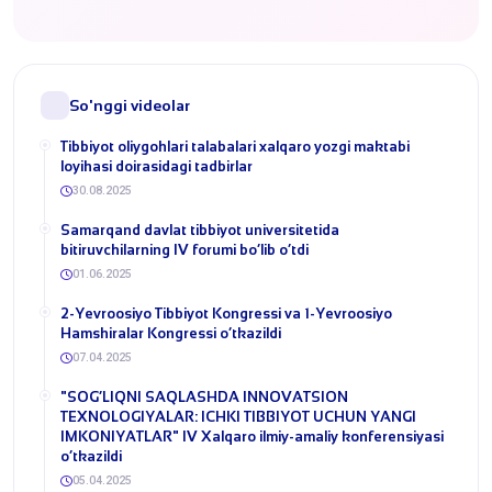
So'nggi videolar
Tibbiyot oliygohlari talabalari xalqaro yozgi maktabi
loyihasi doirasidagi tadbirlar
30.08.2025
​Samarqand davlat tibbiyot universitetida
bitiruvchilarning IV forumi bo‘lib o‘tdi
01.06.2025
2-Yevroosiyo Tibbiyot Kongressi va 1-Yevroosiyo
Hamshiralar Kongressi o‘tkazildi
07.04.2025
​"SOG‘LIQNI SAQLASHDA INNOVATSION
TEXNOLOGIYALAR: ICHKI TIBBIYOT UCHUN YANGI
IMKONIYATLAR" IV Xalqaro ilmiy-amaliy konferensiyasi
o‘tkazildi
05.04.2025