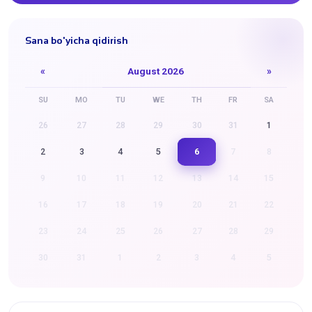
Sana bo'yicha qidirish
«
August 2026
»
SU
MO
TU
WE
TH
FR
SA
26
27
28
29
30
31
1
6
2
3
4
5
7
8
9
10
11
12
13
14
15
16
17
18
19
20
21
22
23
24
25
26
27
28
29
30
31
1
2
3
4
5