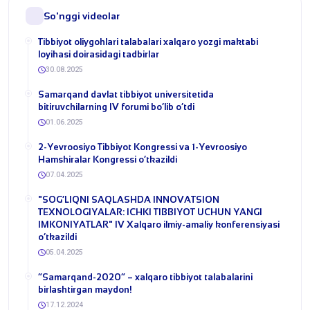
So'nggi videolar
Tibbiyot oliygohlari talabalari xalqaro yozgi maktabi
loyihasi doirasidagi tadbirlar
30.08.2025
​Samarqand davlat tibbiyot universitetida
bitiruvchilarning IV forumi bo‘lib o‘tdi
01.06.2025
2-Yevroosiyo Tibbiyot Kongressi va 1-Yevroosiyo
Hamshiralar Kongressi o‘tkazildi
07.04.2025
​"SOG‘LIQNI SAQLASHDA INNOVATSION
TEXNOLOGIYALAR: ICHKI TIBBIYOT UCHUN YANGI
IMKONIYATLAR" IV Xalqaro ilmiy-amaliy konferensiyasi
o‘tkazildi
05.04.2025
“Samarqand-2020” – xalqaro tibbiyot talabalarini
birlashtirgan maydon!
17.12.2024