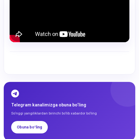
Telegram kanalimizga obuna bo‘ling
So‘nggi yangiliklardan birinchi bo‘lib xabardor bo‘ling
Obuna boʻling