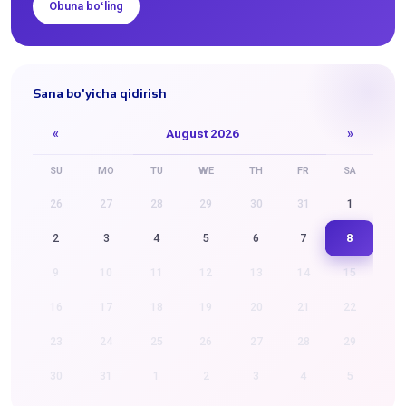
Obuna boʻling
Sana bo'yicha qidirish
«
August 2026
»
SU
MO
TU
WE
TH
FR
SA
26
27
28
29
30
31
1
8
2
3
4
5
6
7
9
10
11
12
13
14
15
16
17
18
19
20
21
22
23
24
25
26
27
28
29
30
31
1
2
3
4
5