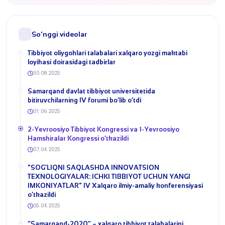
So'nggi videolar
Tibbiyot oliygohlari talabalari xalqaro yozgi maktabi
loyihasi doirasidagi tadbirlar
30.08.2025
​Samarqand davlat tibbiyot universitetida
bitiruvchilarning IV forumi bo‘lib o‘tdi
01.06.2025
2-Yevroosiyo Tibbiyot Kongressi va 1-Yevroosiyo
Hamshiralar Kongressi o‘tkazildi
07.04.2025
​"SOG‘LIQNI SAQLASHDA INNOVATSION
TEXNOLOGIYALAR: ICHKI TIBBIYOT UCHUN YANGI
IMKONIYATLAR" IV Xalqaro ilmiy-amaliy konferensiyasi
o‘tkazildi
05.04.2025
“Samarqand-2020” – xalqaro tibbiyot talabalarini