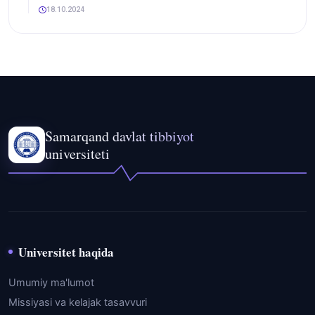
18.10.2024
Samarqand davlat tibbiyot
universiteti
Universitet haqida
Umumiy ma'lumot
Missiyasi va kelajak tasavvuri