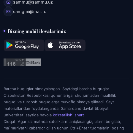
sammu@sammu.uz
samgmi@mail.ru
Bizning mobil ilovalarimiz
Barcha huquqlar himoyalangan. Saytdagi barcha huquqlar
O'zbekiston Respublikasi qonunlariga, shu jumladan mualliflik
huquqi va turdosh huquqlarga muvofiq himoya qilinadi. Sayt
materiallaridan foydalanganda, Samarqand davlat tibbiyot
universiteti saytiga havola
ko'rsatilishi shart
Diqqat! Agar siz matnda xatoliklarni aniqlasangiz, ularni belgilab,
ma`muriyatni xabardor qilish uchun Ctrl+Enter tugmalarini bosing