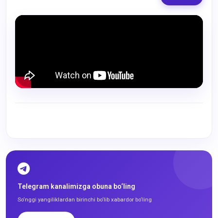
Telegram kanalimizga obuna bo‘ling
So‘nggi yangiliklardan birinchi bo‘lib xabardor bo‘ling