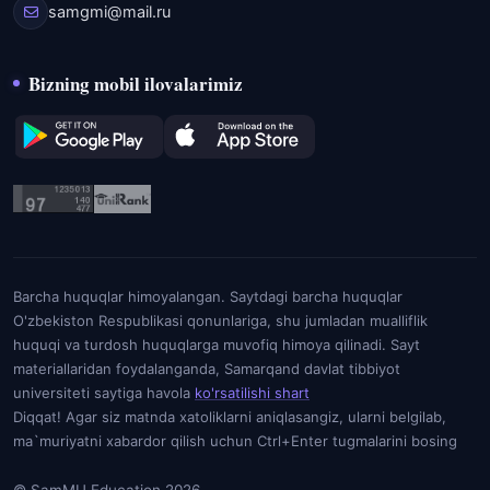
samgmi@mail.ru
Bizning mobil ilovalarimiz
Barcha huquqlar himoyalangan. Saytdagi barcha huquqlar
O'zbekiston Respublikasi qonunlariga, shu jumladan mualliflik
huquqi va turdosh huquqlarga muvofiq himoya qilinadi. Sayt
materiallaridan foydalanganda, Samarqand davlat tibbiyot
universiteti saytiga havola
ko'rsatilishi shart
Diqqat! Agar siz matnda xatoliklarni aniqlasangiz, ularni belgilab,
ma`muriyatni xabardor qilish uchun Ctrl+Enter tugmalarini bosing