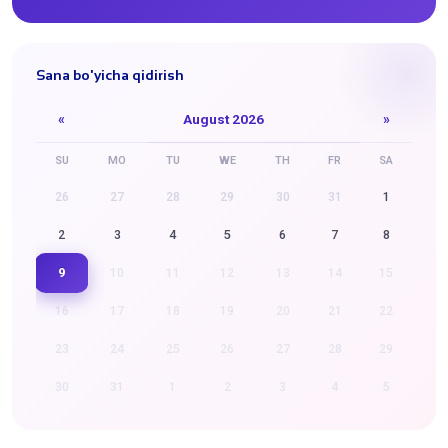
Sana bo'yicha qidirish
«
August 2026
»
SU
MO
TU
WE
TH
FR
SA
26
27
28
29
30
31
1
2
3
4
5
6
7
8
9
10
11
12
13
14
15
16
17
18
19
20
21
22
23
24
25
26
27
28
29
30
31
1
2
3
4
5