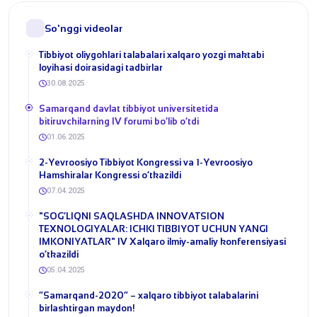
So'nggi videolar
Tibbiyot oliygohlari talabalari xalqaro yozgi maktabi
loyihasi doirasidagi tadbirlar
30.08.2025
​Samarqand davlat tibbiyot universitetida
bitiruvchilarning IV forumi bo‘lib o‘tdi
01.06.2025
2-Yevroosiyo Tibbiyot Kongressi va 1-Yevroosiyo
Hamshiralar Kongressi o‘tkazildi
07.04.2025
​"SOG‘LIQNI SAQLASHDA INNOVATSION
TEXNOLOGIYALAR: ICHKI TIBBIYOT UCHUN YANGI
IMKONIYATLAR" IV Xalqaro ilmiy-amaliy konferensiyasi
o‘tkazildi
05.04.2025
“Samarqand-2020” – xalqaro tibbiyot talabalarini
birlashtirgan maydon!