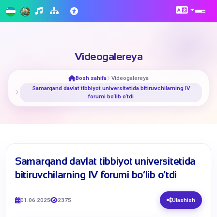
Videogalereya
Bosh sahifa
Videogalereya
​Samarqand davlat tibbiyot universitetida bitiruvchilarning IV
forumi bo‘lib o‘tdi
​Samarqand davlat tibbiyot universitetida
bitiruvchilarning IV forumi bo‘lib o‘tdi
01.06.2025
2375
Ulashish