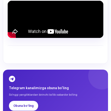
Telegram kanalimizga obuna bo‘ling
So‘nggi yangiliklardan birinchi bo‘lib xabardor bo‘ling
Obuna boʻling