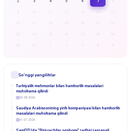
7
2
3
4
5
6
8
9
10
11
12
13
14
15
16
17
18
19
20
21
22
23
24
25
26
27
28
29
30
31
1
2
3
4
5
So'nggi yangiliklar
Turkiyalik mehmonlar bilan hamkorlik masalalari
muhokama qilindi
03.08.2026
​Saudiya Arabistonining yirik kompaniyasi bilan hamkorlik
masalalari muhokama qilindi
31.07.2026
​SamDTUda “Bitiruvchilar oqshomi” tadbiri tantanali