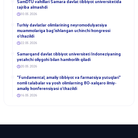
SamDTU vakillari Samara davlat tibbiyot universitetida
tajriba almashdi
30.05.2026
​Turkiy davlatlar olimlarining neyromodulyatsiya
muammolariga bag‘ishlangan uchinchi kongressi
o‘tkazildi
22.05.2026
Samarqand davlat tibbiyot universiteti Indoneziyaning
yetakchi oliygohi bilan hamkorlik qiladi
20.05.2026
​"Fundamental, amaliy tibbiyot va farmatsiya yutuqlari"
nomli talabalar va yosh olimlarning 80-xalqaro ilmiy-
amaliy konferensiyasi o‘tkazildi
16.05.2026