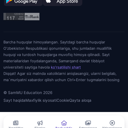
Barcha huquqlar himoyalangan. Saytdagi barcha huquqlar
O'zbekiston Respublikasi qonunlariga, shu jumladan mualliflik
huquqi va turdosh huquqlarga muvofiq himoya qilinadi. Sayt
materiallaridan foydalanganda, Samarqand davlat tibbiyot
universiteti saytiga havola
ko'rsatilishi shart
Diqqat! Agar siz matnda xatoliklarni aniqlasangiz, ularni belgilab,
ma`muriyatni xabardor qilish uchun Ctrl+Enter tugmalarini bosing
© SamMU Education 2026
Sayt haqida
Maxfiylik siyosati
Cookie
Qayta aloqa