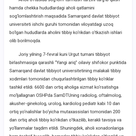
hamda chekka hududlardagi aholi qatlamini
sog‘lomlashtirish maqsadida Samarqand davlat tibbiyot
universiteti ishchi guruhi tomonidan viloyatdagi uzoq
bo‘lgan hududlarda aholini tibbiy ko‘rikdan o‘tkazish ishlari
olib borilmoqda.
Joriy yilning 7-fevral kuni Urgut tumani tibbiyot
birlashmasiga qarashli “Yangi ariq” oilaviy shifokor punktida
Samarqand davlat tibbiyot universitetining malakali tibbiy
xodimlari tomonidan chuqurlashtirilgan tibbiy ko‘riklar
tashkil etildi. 6600 dan ortiq aholiga xizmat ko‘rsatishga
mo‘ljallagnan OSHPda SamDTUning radiolog, oftalmolog,
akusher-ginekolog, urolog, kardiolog pediatr kabi 10 dan
ortiq yo‘nalishlar bo‘yicha mutaxassislari tomonidan 200
dan ortiq aholi tibbiy ko‘rikdan o‘tkazilib, kerakli tavsiya va
yo‘llanmalar taqdim etildi. Shuningdek, aholi xonadonlariga