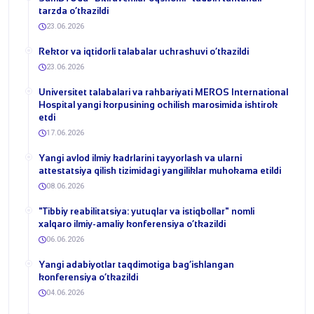
tarzda o‘tkazildi
23.06.2026
​Rektor va iqtidorli talabalar uchrashuvi o‘tkazildi
23.06.2026
Universitet talabalari va rahbariyati MEROS International
Hospital yangi korpusining ochilish marosimida ishtirok
etdi
17.06.2026
Yangi avlod ilmiy kadrlarini tayyorlash va ularni
attestatsiya qilish tizimidagi yangiliklar muhokama etildi
08.06.2026
​"Tibbiy reabilitatsiya: yutuqlar va istiqbollar" nomli
xalqaro ilmiy-amaliy konferensiya o‘tkazildi
06.06.2026
​Yangi adabiyotlar taqdimotiga bag‘ishlangan
konferensiya o‘tkazildi
04.06.2026