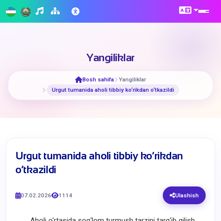
Yangiliklar
Bosh sahifa
Yangiliklar
​Urgut tumanida aholi tibbiy ko‘rikdan o‘tkazildi
​Urgut tumanida aholi tibbiy ko‘rikdan
o‘tkazildi
07.02.2026
1114
Ulashish
Aholi o‘rtasida sog‘lom turmush tarzini targ‘ib qilish