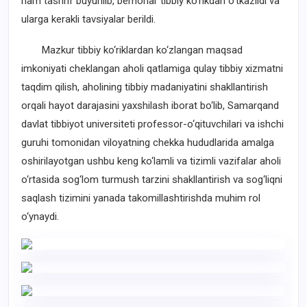
ham tashrif buyurilib, bemorlar tibbiy ko‘rikdan o‘tkazildi va
ularga kerakli tavsiyalar berildi.
Mazkur tibbiy ko‘riklardan ko‘zlangan maqsad
imkoniyati cheklangan aholi qatlamiga qulay tibbiy xizmatni
taqdim qilish, aholining tibbiy madaniyatini shakllantirish
orqali hayot darajasini yaxshilash iborat bo‘lib, Samarqand
davlat tibbiyot universiteti professor-o‘qituvchilari va ishchi
guruhi tomonidan viloyatning chekka hududlarida amalga
oshirilayotgan ushbu keng ko‘lamli va tizimli vazifalar aholi
o‘rtasida sog‘lom turmush tarzini shakllantirish va sog‘liqni
saqlash tizimini yanada takomillashtirishda muhim rol
o‘ynaydi.