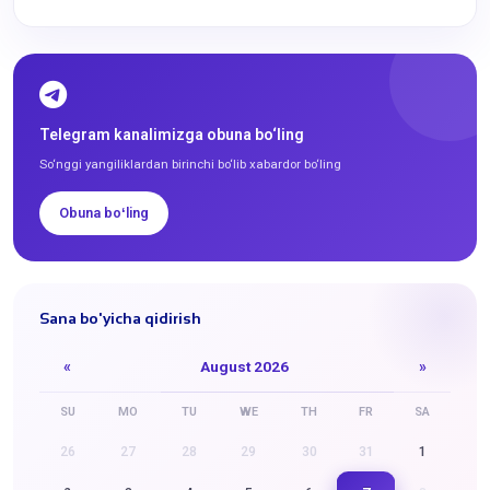
Telegram kanalimizga obuna bo‘ling
So‘nggi yangiliklardan birinchi bo‘lib xabardor bo‘ling
Obuna boʻling
Sana bo'yicha qidirish
«
August 2026
»
SU
MO
TU
WE
TH
FR
SA
26
27
28
29
30
31
1