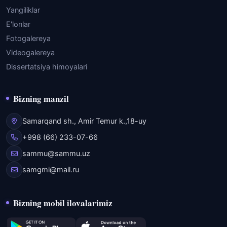
Yangiliklar
E'lonlar
Fotogalereya
Videogalereya
Dissertatsiya himoyalari
Bizning manzil
Samarqand sh., Amir Temur k.,18-uy
+998 (66) 233-07-66
sammu@sammu.uz
samgmi@mail.ru
Bizning mobil ilovalarimiz