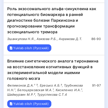
Роль экзосомального альфа-синуклеина как
потенциального биомаркера в ранней
диагностике болезни Паркинсона и
прогнозировании трансформации
эссенциального тремора
Эшанкулова Н.Я., Азизова Р.Б., Акрамова Д.Т.
86-90
Yuklab olish (Русский)
Влияние синтетического аналога тиронамина
на восстановление когнитивных функций в
экспериментальной модели ишемии
головного мозга
Филимонов Д.А.¹´², Ересько А.Б.³, Трубникова
91-97
Н.Н.¹, Белоцерковская М.А.¹, Кисиленко И.А.¹,
Шаймурзин М.Р.², Туруспекова С.Т.4
Yuklab olish (Русский)