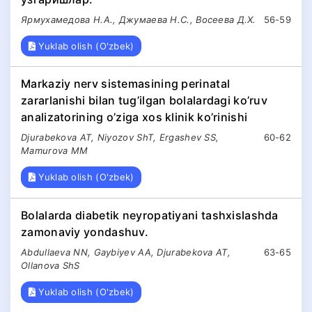
Ярмухамедова Н.А., Джумаева Н.С., Восеева Д.Х.
56-59
Yuklab olish (O'zbek)
Markaziy nerv sistemasining perinatal
zararlanishi bilan tug’ilgan bolalardagi ko’ruv
analizatorining o’ziga xos klinik ko’rinishi
Djurabekova AT, Niyozov ShT, Ergashev SS,
60-62
Mamurova MM
Yuklab olish (O'zbek)
Bolalarda diabetik neyropatiyani tashxislashda
zamonaviy yondashuv.
Abdullaeva NN, Gaybiyev AA, Djurabekova AT,
63-65
Ollanova ShS
Yuklab olish (O'zbek)