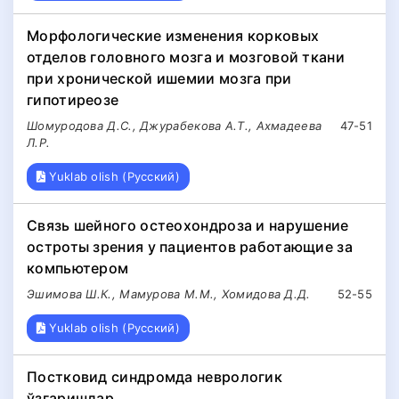
Морфологические изменения корковых
отделов головного мозга и мозговой ткани
при хронической ишемии мозга при
гипотиреозе
Шомуродова Д.С., Джурабекова А.Т., Ахмадеева
47-51
Л.Р.
Yuklab olish (Русский)
Связь шейного остеохондроза и нарушение
остроты зрения у пациентов работающие за
компьютером
Эшимова Ш.К., Мамурова М.М., Хомидова Д.Д.
52-55
Yuklab olish (Русский)
Постковид синдромда неврологик
ўзгаришлар.