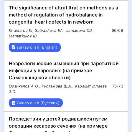
The significance of ultrafiltration methods as a
method of regulation of hydrobalance in
congenital heart defects in newborn
Khaidarov KI, Satvaldieva EA, Usmanova DD,
66-69
Mamatkulov IB
Yuklab olish (English)
Неврологические изменения при паротитной
инфекции у взрослых (на примере
Самаркандской области).
Орзикулов А.О., Рустамова Ш.А., Караматуллаева
70-73
З.Э.
Yuklab olish (Русский)
Последствия у детей родившихся путем
операции кесарево сечения (на примере