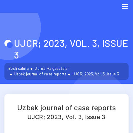
Me
UJCR; 2023, VOL. 3, ISSUE
3
Bosh sahifa
Jurnal va gazetalar
Uzbek journal of case reports
UJCR; 2023, Vol. 3, Issue 3
Uzbek journal of case reports
UJCR; 2023, Vol. 3, Issue 3