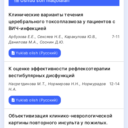
Ushbu son maqolalari
Клинические варианты течения
церебрального токсоплазмоза у пациентов с
ВИЧ-инфекцией
Арбузова Е.Е., Сексяев Н.Е., Каракулова Ю.В.,
7-11
Данилова М.А., Соснин Д.Ю.
Yuklab olish (Русский)
К оценке эффективности рефлексотерапии
вестибулярных дисфункций
Насретдинова М.Т., Нормирова Н.Н., Нормурадов
12-14
Н.А.
Yuklab olish (Русский)
Объективизация клинико-неврологической
картины повторного инсульта у пожилых.