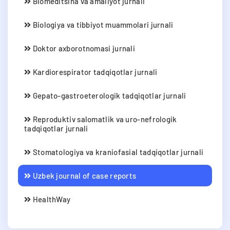
Biomeditsina va amaliyot jurnali
Biologiya va tibbiyot muammolari jurnali
Doktor axborotnomasi jurnali
Kardiorespirator tadqiqotlar jurnali
Gepato-gastroeterologik tadqiqotlar jurnali
Reproduktiv salomatlik va uro-nefrologik
tadqiqotlar jurnali
Stomatologiya va kraniofasial tadqiqotlar jurnali
Uzbek journal of case reports
HealthWay