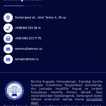
Samarqand sh., Amir Temur k.,18-uy
+998(66) 233 08 41
+998 (66) 233 71 75
sammu@sammu.uz
samgmi@mail.ru
Barcha huquqlar himoyalangan. Saytdagi barcha
huquqlar O'zbekiston Respublikasi qonunlariga,
shu jumladan mualliflik huquqi va turdosh
huquqlarga muvofiq himoya qilinadi. Sayt
materiallaridan foydalanganda, Samarqand davlat
tibbiyot universiteti saytiga havola
ko'rsatilishi
shart