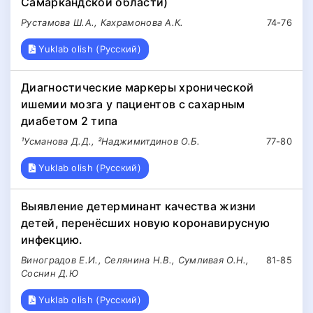
Самаркандской области)
Рустамова Ш.А., Кахрамонова А.К.
74-76
Yuklab olish (Русский)
Диагностические маркеры хронической
ишемии мозга у пациентов с сахарным
диабетом 2 типа
¹Усманова Д.Д., ²Наджимитдинов О.Б.
77-80
Yuklab olish (Русский)
Выявление детерминант качества жизни
детей, перенёсших новую коронавирусную
инфекцию.
Виноградов Е.И., Селянина Н.В., Сумливая О.Н.,
81-85
Соснин Д.Ю
Yuklab olish (Русский)