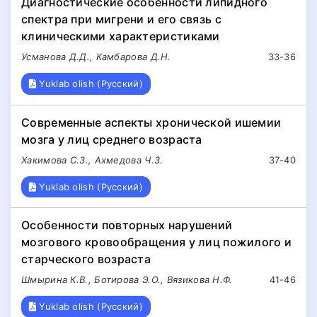
Диагностические особенности липидного
спектра при мигрени и его связь с
клиническими характеристиками
Усманова Д.Д., Камбарова Д.Н.
33-36
Yuklab olish (Русский)
Современные аспекты хронической ишемии
мозга у лиц среднего возраста
Хакимова С.З., Ахмедова Ч.З.
37-40
Yuklab olish (Русский)
Особенности повторных нарушений
мозгового кровообращения у лиц пожилого и
старческого возраста
Шмырина К.В., Ботирова Э.О., Вязикова Н.Ф.
41-46
Yuklab olish (Русский)