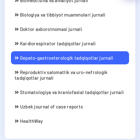
Biomeditsina va amaliyot jurnali
Biologiya va tibbiyot muammolari jurnali
Doktor axborotnomasi jurnali
Kardiorespirator tadqiqotlar jurnali
Gepato-gastroeterologik tadqiqotlar jurnali
Reproduktiv salomatlik va uro-nefrologik
tadqiqotlar jurnali
Stomatologiya va kraniofasial tadqiqotlar jurnali
Uzbek journal of case reports
HealthWay