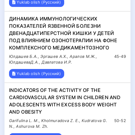
Yuklab olish (Русский)
ДИНАМИКА ИММУНОЛОГИЧЕСКИХ
ПОКАЗАТЕЛЕЙ ЯЗВЕННОЙ БОЛЕЗНИ
ДВЕНАДЦАТИПЕРСТНОЙ КИШКИ У ДЕТЕЙ
ПОД ВЛИЯНИЕМ ОЗОНОТЕРАПИИ НА ФОНЕ
КОМПЛЕКСНОГО МЕДИКАМЕНТОЗНОГО
Юлдашев Б.А., Эргашeв А.Х., Аралов М.Ж.,
45-49
ЮлдашеваД.А., Давлатова И.Р.
Yuklab olish (Русский)
INDICATORS OF THE ACTIVITY OF THE
CARDIOVASCULAR SYSTEM IN CHILDREN AND
ADOLESCENTS WITH EXCESS BODY WEIGHT
AND OBESITY
Garifulina L. M., Kholmuradova Z. E., Kudratova G.
50-52
N., Ashurova M. Zh.