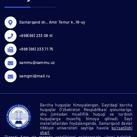
Samarqand sh., Amir Temur k.,18-uy
+998(66) 233 08 41
+998 (66) 233 71 75
sammu@sammu.uz
samgmi@mail.ru
Barcha huquqlar himoyalangan. Saytdagi barcha
huquqlar O'zbekiston Respublikasi qonunlariga,
shu jumladan mualliflik huquqi va turdosh
huquqlarga muvofiq himoya qilinadi. Sayt
materiallaridan foydalanganda, Samarqand davlat
tibbiyot universiteti saytiga havola
ko'rsatilishi
shart