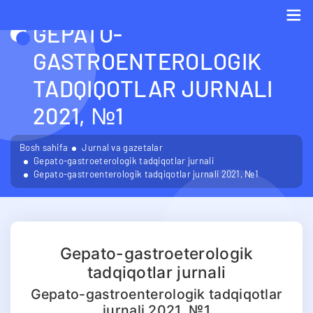
GEPATO-
Me
GASTROENTEROLOGIK
TADQIQOTLAR JURNALI
2021, №1
Bosh sahifa
Jurnal va gazetalar
Gepato-gastroeterologik tadqiqotlar jurnali
Gepato-gastroenterologik tadqiqotlar jurnali 2021, №1
Gepato-gastroeterologik
tadqiqotlar jurnali
Gepato-gastroenterologik tadqiqotlar
jurnali 2021, №1