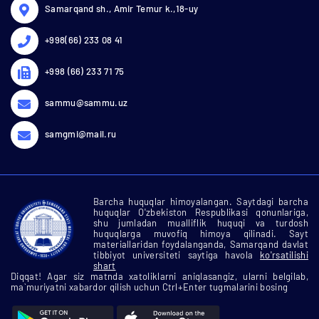
Samarqand sh., Amir Temur k.,18-uy
+998(66) 233 08 41
+998 (66) 233 71 75
sammu@sammu.uz
samgmi@mail.ru
Barcha huquqlar himoyalangan. Saytdagi barcha
huquqlar O'zbekiston Respublikasi qonunlariga,
shu jumladan mualliflik huquqi va turdosh
huquqlarga muvofiq himoya qilinadi. Sayt
materiallaridan foydalanganda, Samarqand davlat
tibbiyot universiteti saytiga havola
ko'rsatilishi
shart
Diqqat! Agar siz matnda xatoliklarni aniqlasangiz, ularni belgilab,
ma`muriyatni xabardor qilish uchun Ctrl+Enter tugmalarini bosing