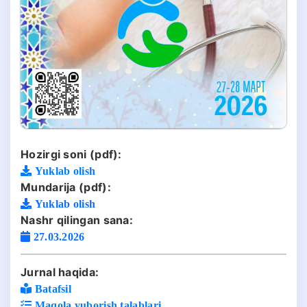
Hozirgi soni (pdf):
Yuklab olish
Mundarija (pdf):
Yuklab olish
Nashr qilingan sana:
27.03.2026
Jurnal haqida:
Batafsil
Maqola yuborish talablari