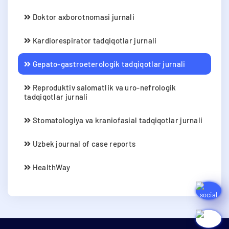
Doktor axborotnomasi jurnali
Kardiorespirator tadqiqotlar jurnali
Gepato-gastroeterologik tadqiqotlar jurnali
Reproduktiv salomatlik va uro-nefrologik
tadqiqotlar jurnali
Stomatologiya va kraniofasial tadqiqotlar jurnali
Uzbek journal of case reports
HealthWay