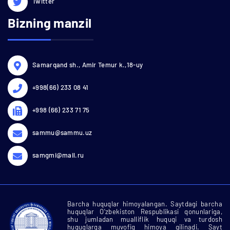
Twitter
Bizning manzil
Samarqand sh., Amir Temur k.,18-uy
+998(66) 233 08 41
+998 (66) 233 71 75
sammu@sammu.uz
samgmi@mail.ru
Barcha huquqlar himoyalangan. Saytdagi barcha
huquqlar O'zbekiston Respublikasi qonunlariga,
shu jumladan mualliflik huquqi va turdosh
huquqlarga muvofiq himoya qilinadi. Sayt