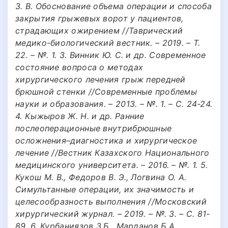
З. В. Обоснование объема операции и способа
закрытия грыжевых ворот у пациентов,
страдающих ожирением //Таврический
медико-биологический вестник. – 2019. – Т.
22. – №. 1. 3. Винник Ю. С. и др. Современное
состояние вопроса о методах
хирургического лечения грыж передней
брюшной стенки //Современные проблемы
науки и образования. – 2013. – №. 1. – С. 24-24.
4. Кыжыров Ж. Н. и др. Ранние
послеоперационные внутрибрюшные
осложнения–диагностика и хирургическое
лечение //Вестник Казахского Национального
медицинского университета. – 2016. – №. 1. 5.
Кукош М. В., Федоров В. Э., Логвина О. А.
Симультанные операции, их значимость и
целесообразность выполнения //Московский
хирургический журнал. – 2019. – №. 3. – С. 81-
89. 6. Курбаниязов З.Б., Марданов Б.А.,