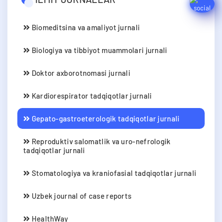
Biomeditsina va amaliyot jurnali
Biologiya va tibbiyot muammolari jurnali
Doktor axborotnomasi jurnali
Kardiorespirator tadqiqotlar jurnali
Gepato-gastroeterologik tadqiqotlar jurnali
Reproduktiv salomatlik va uro-nefrologik
tadqiqotlar jurnali
Stomatologiya va kraniofasial tadqiqotlar jurnali
Uzbek journal of case reports
HealthWay