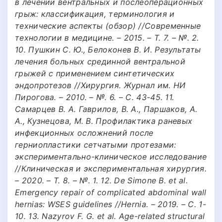
в лечении вентральных и послеоперационных
грыж: классификация, терминология и
технические аспекты (обзор) //Современные
технологии в медицине. – 2015. – Т. 7. – №. 2.
10. Пушкин С. Ю., Белоконев В. И. Результаты
лечения больных срединной вентральной
грыжей с применением синтетических
эндопротезов //Хирургия. Журнал им. НИ
Пирогова. – 2010. – №. 6. – С. 43-45. 11.
Самарцев В. А. Гаврилов, В. А., Паршаков, А.
А., Кузнецова, М. В. Профилактика раневых
инфекционных осложнений после
герниопластики сетчатыми протезами:
экспериментально-клиническое исследование
//Клиническая и экспериментальная хирургия.
– 2020. – Т. 8. – №. 1. 12. De Simone B. et al.
Emergency repair of complicated abdominal wall
hernias: WSES guidelines //Hernia. – 2019. – С. 1-
10. 13. Nazyrov F. G. et al. Age-related structural