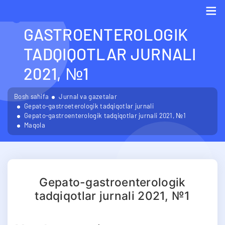
GEPATO-
GASTROENTEROLOGIK
Me
TADQIQOTLAR JURNALI
2021, №1
Bosh sahifa
Jurnal va gazetalar
Gepato-gastroeterologik tadqiqotlar jurnali
Gepato-gastroenterologik tadqiqotlar jurnali 2021, №1
Maqola
Gepato-gastroenterologik
tadqiqotlar jurnali 2021, №1