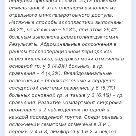
передней брюшной стенки. 20,1% больным
симультанный этап операции выполнен из
отдельного минилапаротомного доступа.
Натяжные способы аллопластики выполнены
48,2%, ненатяжные – 51,8%, при этом 26,4%
больным выполнена дерматолипидэктомия.
Результаты. Абдоминальные осложнения в
раннем послеоперационном периоде как
парез кишечника, задержка мочи отмечены в
основной гр. у 5 (4,8%) больных, в гр.
сравнения – 4 (4,3%). Внеабдоминальные
осложнения - бронхолегочные и сердечно
сосудистой системы развились у 6 (5,7%)
больных основной гр. и также у 6 (6,4%) – гр.
сравнения. Развитие компартмент синдрома
произошло в 2 наблюдениях по одной в
каждой исследуемой группе. Среди раневых
осложнений гематомы отмечены в 3 и 1,
серомы у 4 и 3, лимфорея у 1 и 2 и некроз