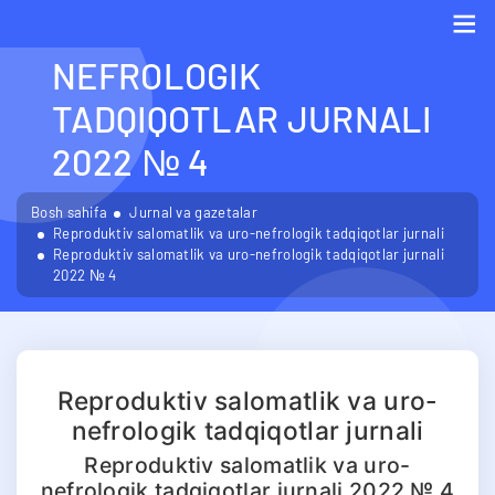
SALOMATLIK VA URO-
NEFROLOGIK
Me
TADQIQOTLAR JURNALI
2022 № 4
Bosh sahifa
Jurnal va gazetalar
Reproduktiv salomatlik va uro-nefrologik tadqiqotlar jurnali
Reproduktiv salomatlik va uro-nefrologik tadqiqotlar jurnali
2022 № 4
Reproduktiv salomatlik va uro-
nefrologik tadqiqotlar jurnali
Reproduktiv salomatlik va uro-
nefrologik tadqiqotlar jurnali 2022 № 4