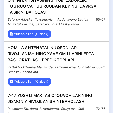
OIV INFEKTSIYASINING HOMILADORLIK,
TUG'RUQ VA TUG'RUQDAN KEYINGI DAVRGA
TA'SIRINI BAHOLASH
Safarov Aliaskar Tursunovich, Abdullayeva Lagiya
65-67
Mirzatullayevna, Safarova Lola Aliaskarovna
Yuklab olish (O'zbek)
HOMILA ANTENATAL NUQSONLARI
RIVOJLANISHINING XAVF OMILLARINI ERTA
BASHORATLASH PREDIKTORLARI
Kattakhodzhaeva Mahmuda Hamdamovna, Qudratova
68-71
Dilnoza Sharifovna
Yuklab olish (O'zbek)
7-17 YOSHLI MAKTAB O`QUVCHILARINING
JISMONIY RIVOJLANISHINI BAHOLASH
Raximova Durdona Juraqulovna, Shayxova Guli
72-76