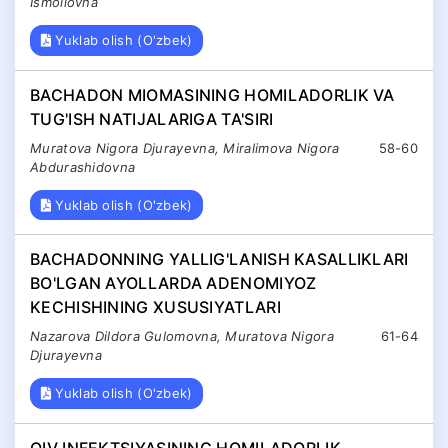
Ismoilovna
Yuklab olish (O'zbek)
BACHADON MIOMASINING HOMILADORLIK VA
TUG'ISH NATIJALARIGA TA'SIRI
Muratova Nigora Djurayevna, Miralimova Nigora
58-60
Abdurashidovna
Yuklab olish (O'zbek)
BACHADONNING YALLIG'LANISH KASALLIKLARI
BO'LGAN AYOLLARDA ADENOMIYOZ
KECHISHINING XUSUSIYATLARI
Nazarova Dildora Gulomovna, Muratova Nigora
61-64
Djurayevna
Yuklab olish (O'zbek)