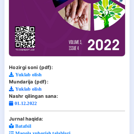
Hozirgi soni (pdf):
Yuklab olish
Mundarija (pdf):
Yuklab olish
Nashr qilingan sana:
01.12.2022
Jurnal haqida:
Batafsil
Maqola yuborish talablari