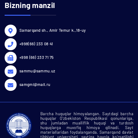
Bizning manzil
Samarqand sh., Amir Temur k.,18-uy
+998(66) 233 08 41
+998 (66) 233 71 75
sammu@sammu.uz
samgmi@mail.ru
Barcha huquqlar himoyalangan. Saytdagi barcha
huquqlar O'zbekiston Respublikasi qonunlariga,
shu jumladan mualliflik huquqi va turdosh
huquqlarga muvofiq himoya qilinadi. Sayt
materiallaridan foydalanganda, Samarqand davlat
tibbiyot universiteti saytiga havola
ko'rsatilishi