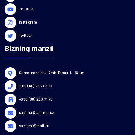
Youtube
Instagram
Twitter
Bizning manzil
Samarqand sh., Amir Temur k.,18-uy
+998(66) 233 08 41
+998 (66) 233 71 75
sammu@sammu.uz
samgmi@mail.ru