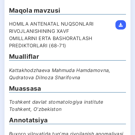
Maqola mavzusi
HOMILA ANTENATAL NUQSONLARI
RIVOJLANISHINING XAVF
OMILLARINI ERTA BASHORATLASH
PREDIKTORLARI (68-71)
Mualliflar
Kattakhodzhaeva Mahmuda Hamdamovna,
Qudratova Dilnoza Sharifovna
Muassasa
Toshkent davlat stomatologiya institute
Toshkent, O'zbekiston
Annotatsiya
Buxoro viloyatida tugʼma rivojlanish anomaliyasi