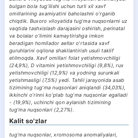
bulgan bola tugʼilishi uchun turli xil xavf
omillarining axamiyatini baholashni oʼrganib
chiqdik. Buxoro viloyatida tugʼma nuqsonlarni uz
vaqtida tashxislash darajasini oshirish, perinatal
va bolalar oʼlimini kamaytirishga imkon
beradigan homilador aellar oʼrtasida xavf
guruhlarini oqilona shakllantirish usuli taklif
etilmoqda. Xavf omillari folat yetishmovchiligi
(24,9%), D vitamini yetishmovchiligi (9,8%), rux
yetishmovchiligi (12,9%) va yodning surunkali
yetishmasligi (7,5%) yedi. Tahlil jarayonida asab
tizimining tugʼma nuqsonlari aniqlandi (34,03%),
ikkinchi oʼrinni koʼplab tugʼma nuqsonlar egalladi
- (19,9%), uchinchi qon aylanish tizimining
tugʼma nuqsonlari (2,27%).
Kalit so'zlar
tugʼma nuqsonlar, xromosoma anomaliyalari,