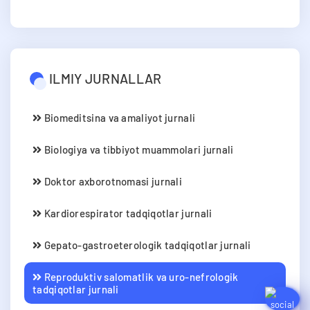
ILMIY JURNALLAR
Biomeditsina va amaliyot jurnali
Biologiya va tibbiyot muammolari jurnali
Doktor axborotnomasi jurnali
Kardiorespirator tadqiqotlar jurnali
Gepato-gastroeterologik tadqiqotlar jurnali
Reproduktiv salomatlik va uro-nefrologik
tadqiqotlar jurnali