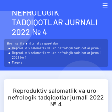
SALOMATLIK VA URO-
NEFROLOGIK
Me
TADQIQOTLAR JURNALI
2022 № 4
Bosh sahifa
Jurnal va gazetalar
Reproduktiv salomatlik va uro-nefrologik tadqiqotlar jurnali
Reproduktiv salomatlik va uro-nefrologik tadqiqotlar jurnali
2022 № 4
Maqola
Reproduktiv salomatlik va uro-
nefrologik tadqiqotlar jurnali 2022
№ 4