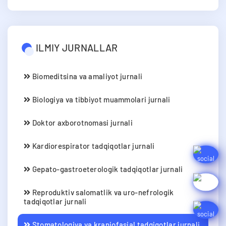
ILMIY JURNALLAR
Biomeditsina va amaliyot jurnali
Biologiya va tibbiyot muammolari jurnali
Doktor axborotnomasi jurnali
Kardiorespirator tadqiqotlar jurnali
Gepato-gastroeterologik tadqiqotlar jurnali
Reproduktiv salomatlik va uro-nefrologik
tadqiqotlar jurnali
Stomatologiya va kraniofasial tadqiqotlar jurnali