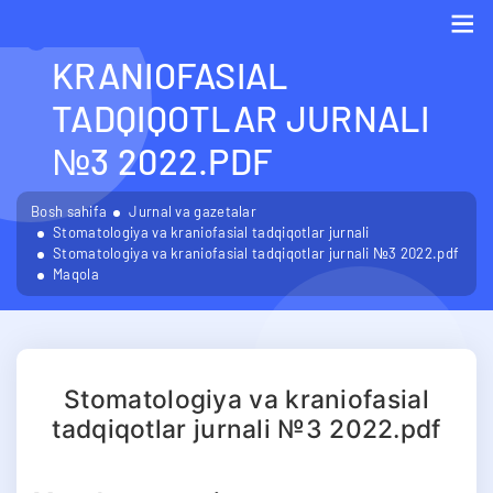
STOMATOLOGIYA VA
KRANIOFASIAL
Me
TADQIQOTLAR JURNALI
№3 2022.PDF
Bosh sahifa
Jurnal va gazetalar
Stomatologiya va kraniofasial tadqiqotlar jurnali
Stomatologiya va kraniofasial tadqiqotlar jurnali №3 2022.pdf
Maqola
Stomatologiya va kraniofasial
tadqiqotlar jurnali №3 2022.pdf